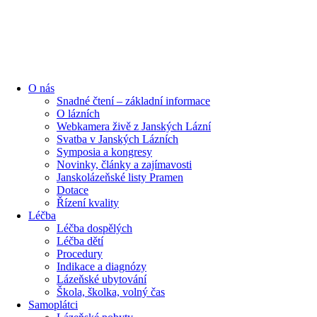
content
O nás
Snadné čtení – základní informace
O lázních
Webkamera živě z Janských Lázní
Svatba v Janských Lázních
Symposia a kongresy
Novinky, články a zajímavosti
Janskolázeňské listy Pramen
Dotace
Řízení kvality
Léčba
Léčba dospělých
Léčba dětí
Procedury
Indikace a diagnózy
Lázeňské ubytování
Škola, školka, volný čas
Samoplátci