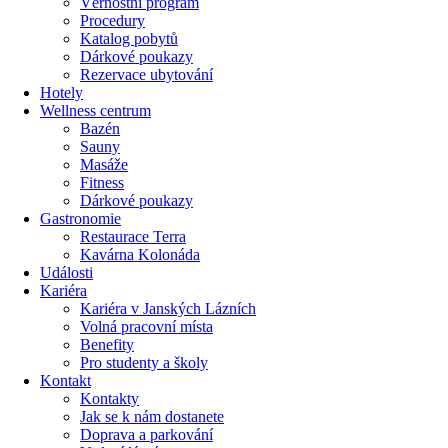
Věrnostní program
Procedury
Katalog pobytů
Dárkové poukazy​
Rezervace ubytování
Hotely
Wellness centrum
Bazén
Sauny
Masáže
Fitness
Dárkové poukazy​
Gastronomie
Restaurace Terra
Kavárna Kolonáda
Události
Kariéra
Kariéra v Janských Lázních
Volná pracovní místa
Benefity
Pro studenty a školy
Kontakt
Kontakty
Jak se k nám dostanete
Doprava a parkování