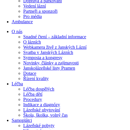
Doprava a parkování
Vedení lázní
Partneři a sponzoři
Pro média
Ambulance
O nás
Snadné čtení – základní informace
O lázních
Webkamera živě z Janských Lázní
Svatba v Janských Lázních
Symposia a kongresy
Novinky, články a zajímavosti
Janskolázeňské listy Pramen
Dotace
Řízení kvality
Léčba
Léčba dospělých
Léčba dětí
Procedury
Indikace a diagnózy
Lázeňské ubytování
Škola, školka, volný čas
Samoplátci
Lázeňské pobyty