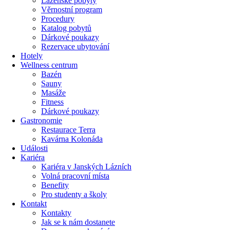
Lázeňské pobyty
Věrnostní program
Procedury
Katalog pobytů
Dárkové poukazy​
Rezervace ubytování
Hotely
Wellness centrum
Bazén
Sauny
Masáže
Fitness
Dárkové poukazy​
Gastronomie
Restaurace Terra
Kavárna Kolonáda
Události
Kariéra
Kariéra v Janských Lázních
Volná pracovní místa
Benefity
Pro studenty a školy
Kontakt
Kontakty
Jak se k nám dostanete