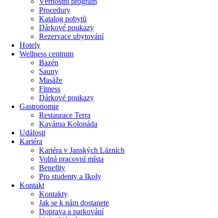
Věrnostní program
Procedury
Katalog pobytů
Dárkové poukazy​
Rezervace ubytování
Hotely
Wellness centrum
Bazén
Sauny
Masáže
Fitness
Dárkové poukazy​
Gastronomie
Restaurace Terra
Kavárna Kolonáda
Události
Kariéra
Kariéra v Janských Lázních
Volná pracovní místa
Benefity
Pro studenty a školy
Kontakt
Kontakty
Jak se k nám dostanete
Doprava a parkování