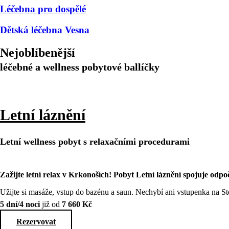
Léčebna pro dospělé
Dětská léčebna Vesna
Nejoblíbenější
léčebné a wellness pobytové ballíčky
Letní láznění
Letní wellness pobyt s relaxačními procedurami
Zažijte letní relax v Krkonoších! Pobyt Letní láznění spojuje odpoč
Užijte si masáže, vstup do bazénu a saun. Nechybí ani vstupenka na 
5 dní/4 noci
již od
7 660 Kč
Rezervovat