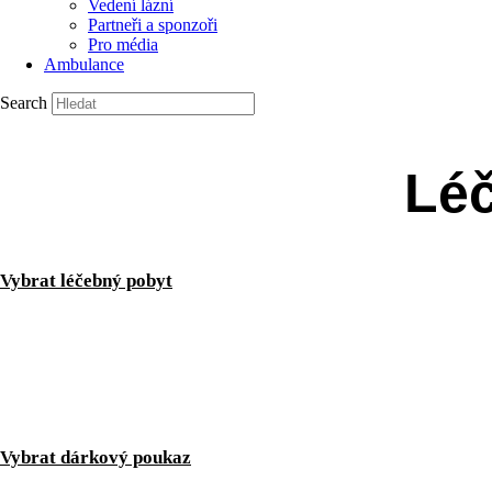
Vedení lázní
Partneři a sponzoři
Pro média
Ambulance
Search
Léč
Vybrat léčebný pobyt
Vybrat dárkový poukaz