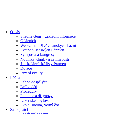
O nás
Snadné čtení – základní informace
O lázních
Webkamera živě z Janských Lázní
Svatba v Janských Lázních
Symposia a kongresy
Novinky, články a zajímavosti
Janskolázeňské listy Pramen
Dotace
Řízení kvality
Léčba
Léčba dospělých
Léčba dětí
Procedury
Indikace a diagnózy
Lázeňské ubytování
Škola, školka, volný čas
Samoplátci