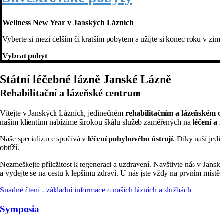
Wellness New Year v Janských Lázních
Vyberte si mezi delším či kratším pobytem a užijte si konec roku v 
Vybrat pobyt
Státní léčebné lázně Janské Lázně
Rehabilitační a lázeňské centrum
Vítejte v Janských Lázních, jedinečném
rehabilitačním a lázeňském 
našim klientům nabízíme širokou škálu služeb zaměřených na
léčení a
Naše specializace spočívá v
léčení pohybového ústrojí
. Díky naší je
obtíží.
Nezmeškejte příležitost k regeneraci a uzdravení. Navštivte nás v Jans
a vydejte se na cestu k lepšímu zdraví. U nás jste vždy na prvním míst
Snadné čtení - základní informace o našich lázních a službách
Symposia