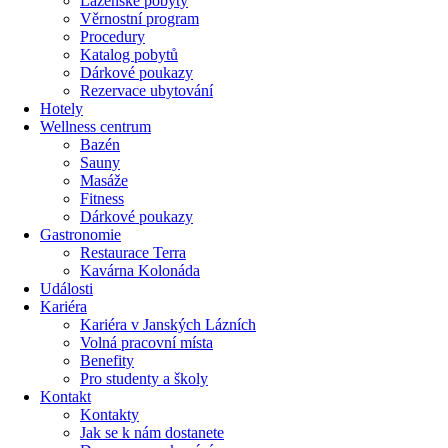
Lázeňské pobyty
Věrnostní program
Procedury
Katalog pobytů
Dárkové poukazy​
Rezervace ubytování
Hotely
Wellness centrum
Bazén
Sauny
Masáže
Fitness
Dárkové poukazy​
Gastronomie
Restaurace Terra
Kavárna Kolonáda
Události
Kariéra
Kariéra v Janských Lázních
Volná pracovní místa
Benefity
Pro studenty a školy
Kontakt
Kontakty
Jak se k nám dostanete