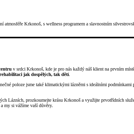
zimní atmosféře Krkonoš, s wellness programem a slavnostním silvestro
centru
v srdci Krkonoš, kde je pro nás každý náš klient na prvním míst
 rehabilitaci jak dospělých, tak dětí
.
dinečné poloze jsme také klimatickými lázněmi s ideálními podmínkami 
kých Lázních, prozkoumejte krásu Krkonoš a využijte prvotřídních služeb
ě a my si vážíme vaší důvěry.