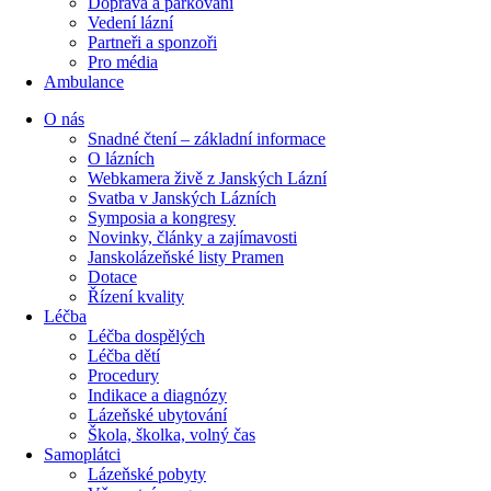
Doprava a parkování
Vedení lázní
Partneři a sponzoři
Pro média
Ambulance
O nás
Snadné čtení – základní informace
O lázních
Webkamera živě z Janských Lázní
Svatba v Janských Lázních
Symposia a kongresy
Novinky, články a zajímavosti
Janskolázeňské listy Pramen
Dotace
Řízení kvality
Léčba
Léčba dospělých
Léčba dětí
Procedury
Indikace a diagnózy
Lázeňské ubytování
Škola, školka, volný čas
Samoplátci
Lázeňské pobyty