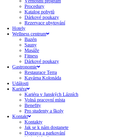
Věrnostní program
Procedury
Katalog pobytů
Dárkové poukazy​
Rezervace ubytování
Hotely
Wellness centrum
Bazén
Sauny
Masáže
Fitness
Dárkové poukazy​
Gastronomie
Restaurace Terra
Kavárna Kolonáda
Události
Kariéra
Kariéra v Janských Lázních
Volná pracovní místa
Benefity
Pro studenty a školy
Kontakt
Kontakty
Jak se k nám dostanete
Doprava a parkování