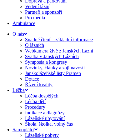
Doprava a parkování
Vedení lázní
Partneři a sponzoři
Pro média
Ambulance
O nás
Snadné čtení – základní informace
O lázních
Webkamera živě z Janských Lázní
Svatba v Janských Lázních
Symposia a kongresy
Novinky, články a zajímavosti
Janskolázeňské listy Pramen
Dotace
Řízení kvality
Léčba
Léčba dospělých
Léčba dětí
Procedury
Indikace a diagnózy
Lázeňské ubytování
Škola, školka, volný čas
Samoplátci
Lázeňské pobyty