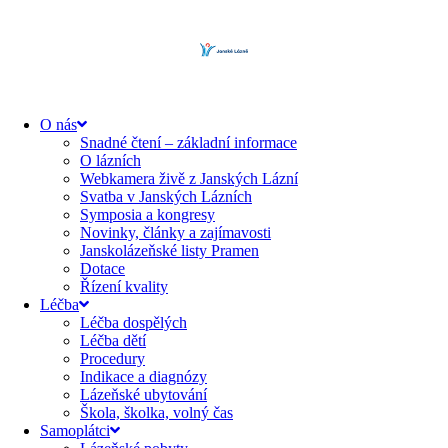
content
O nás
Snadné čtení – základní informace
O lázních
Webkamera živě z Janských Lázní
Svatba v Janských Lázních
Symposia a kongresy
Novinky, články a zajímavosti
Janskolázeňské listy Pramen
Dotace
Řízení kvality
Léčba
Léčba dospělých
Léčba dětí
Procedury
Indikace a diagnózy
Lázeňské ubytování
Škola, školka, volný čas
Samoplátci