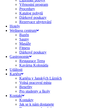
Lázeňské pobyty
Věrnostní program
Procedury
Katalog pobytů
Dárkové poukazy​
Rezervace ubytování
Hotely
Wellness centrum
Bazén
Sauny
Masáže
Fitness
Dárkové poukazy​
Gastronomie
Restaurace Terra
Kavárna Kolonáda
Události
Kariéra
Kariéra v Janských Lázních
Volná pracovní místa
Benefity
Pro studenty a školy
Kontakt
Kontakty
Jak se k nám dostanete