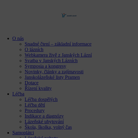
content
O nás
Snadné čtení – základní informace
O lázních
Webkamera živě z Janských Lázní
Svatba v Janských Lázních
Symposia a kongresy
Novinky, články a zajímavosti
Janskolázeňské listy Pramen
Dotace
Řízení kvality
Léčba
Léčba dospělých
Léčba dětí
Procedury
Indikace a diagnózy
Lázeňské ubytování
Škola, školka, volný čas
Samoplátci