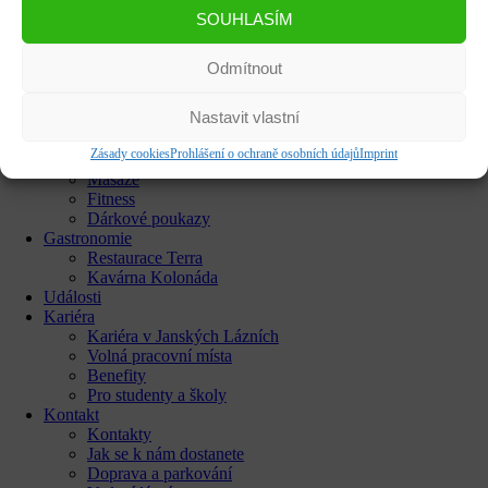
Věrnostní program
SOUHLASÍM
Procedury
Katalog pobytů
Dárkové poukazy​
Odmítnout
Rezervace ubytování
Hotely
Nastavit vlastní
Wellness centrum
Bazén
Zásady cookies
Prohlášení o ochraně osobních údajů
Imprint
Sauny
Masáže
Fitness
Dárkové poukazy​
Gastronomie
Restaurace Terra
Kavárna Kolonáda
Události
Kariéra
Kariéra v Janských Lázních
Volná pracovní místa
Benefity
Pro studenty a školy
Kontakt
Kontakty
Jak se k nám dostanete
Doprava a parkování