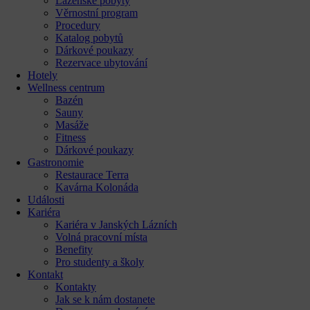
Lázeňské pobyty
Věrnostní program
Procedury
Katalog pobytů
Dárkové poukazy​
Rezervace ubytování
Hotely
Wellness centrum
Bazén
Sauny
Masáže
Fitness
Dárkové poukazy​
Gastronomie
Restaurace Terra
Kavárna Kolonáda
Události
Kariéra
Kariéra v Janských Lázních
Volná pracovní místa
Benefity
Pro studenty a školy
Kontakt
Kontakty
Jak se k nám dostanete