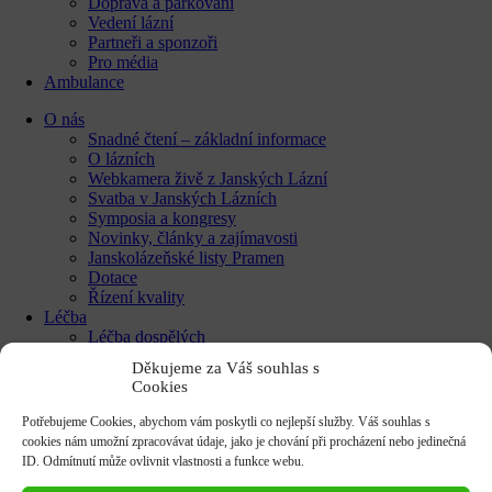
Doprava a parkování
Vedení lázní
Partneři a sponzoři
Pro média
Ambulance
O nás
Snadné čtení – základní informace
O lázních
Webkamera živě z Janských Lázní
Svatba v Janských Lázních
Symposia a kongresy
Novinky, články a zajímavosti
Janskolázeňské listy Pramen
Dotace
Řízení kvality
Léčba
Léčba dospělých
Léčba dětí
Děkujeme za Váš souhlas s
Procedury
Cookies
Indikace a diagnózy
Lázeňské ubytování
Potřebujeme Cookies, abychom vám poskytli co nejlepší služby. Váš souhlas s
Škola, školka, volný čas
cookies nám umožní zpracovávat údaje, jako je chování při procházení nebo jedinečná
Samoplátci
ID. Odmítnutí může ovlivnit vlastnosti a funkce webu.
Lázeňské pobyty