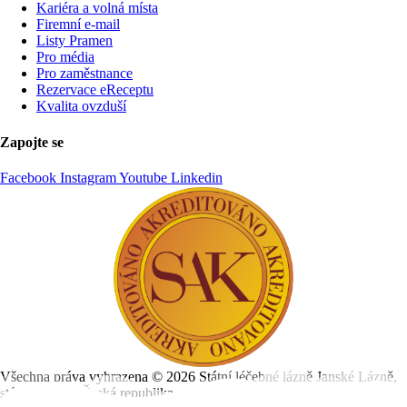
Kariéra a volná místa
Firemní­ e-mail
Listy Pramen
Pro média
Pro zaměstnance
Rezervace eReceptu
Kvalita ovzduší
Zapojte se
Facebook
Instagram
Youtube
Linkedin
Všechna práva vyhrazena ©
2026
Státní léčebné lázně Janské Lázně,
státní podnik, Česká republika