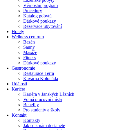
Lázeňské pobyty
Věrnostní program
Procedury
Katalog pobytů
Dárkové poukazy​
Rezervace ubytování
Hotely
Wellness centrum
Bazén
Sauny
Masáže
Fitness
Dárkové poukazy​
Gastronomie
Restaurace Terra
Kavárna Kolonáda
Události
Kariéra
Kariéra v Janských Lázních
Volná pracovní místa
Benefity
Pro studenty a školy
Kontakt
Kontakty
Jak se k nám dostanete