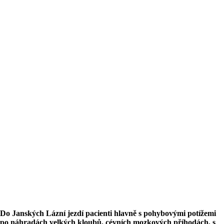
Do Janských Lázní jezdí pacienti hlavně s pohybovými potížemi
po náhradách velkých kloubů, cévních mozkových příhodách, s