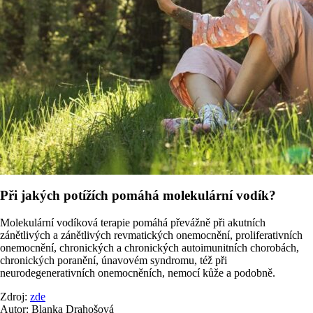
Při jakých potížích pomáhá molekulární vodík?
Molekulární vodíková terapie pomáhá převážně při akutních
zánětlivých a zánětlivých revmatických onemocnění, proliferativních
onemocnění, chronických a chronických autoimunitních chorobách,
chronických poranění, únavovém syndromu, též při
neurodegenerativních onemocněních, nemocí kůže a podobně.
Zdroj:
zde
Autor: Blanka Drahošová