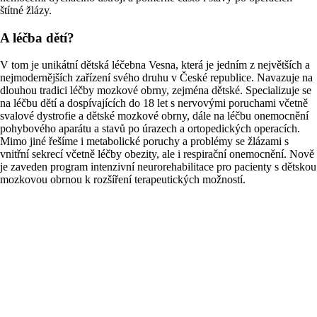
štítné žlázy.
A léčba dětí?
V tom je unikátní dětská léčebna Vesna, která je jedním z největších a
nejmodernějších zařízení svého druhu v České republice. Navazuje na
dlouhou tradici léčby mozkové obrny, zejména dětské. Specializuje se
na léčbu dětí a dospívajících do 18 let s nervovými poruchami včetně
svalové dystrofie a dětské mozkové obrny, dále na léčbu onemocnění
pohybového aparátu a stavů po úrazech a ortopedických operacích.
Mimo jiné řešíme i metabolické poruchy a problémy se žlázami s
vnitřní sekrecí včetně léčby obezity, ale i respirační onemocnění. Nově
je zaveden program intenzivní neurorehabilitace pro pacienty s dětskou
mozkovou obrnou k rozšíření terapeutických možností.