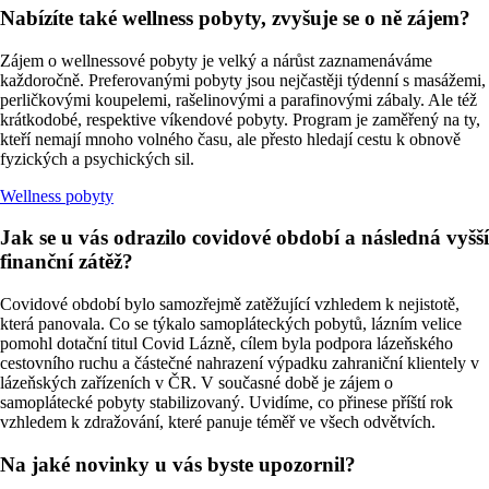
Nabízíte také wellness pobyty, zvyšuje se o ně zájem?
Zájem o wellnessové pobyty je velký a nárůst zaznamenáváme
každoročně. Preferovanými pobyty jsou nejčastěji týdenní s masážemi,
perličkovými koupelemi, rašelinovými a parafinovými zábaly. Ale též
krátkodobé, respektive víkendové pobyty. Program je zaměřený na ty,
kteří nemají mnoho volného času, ale přesto hledají cestu k obnově
fyzických a psychických sil.
Wellness pobyty
Jak se u vás odrazilo covidové období a následná vyšší
finanční zátěž?
Covidové období bylo samozřejmě zatěžující vzhledem k nejistotě,
která panovala. Co se týkalo samopláteckých pobytů, lázním velice
pomohl dotační titul Covid Lázně, cílem byla podpora lázeňského
cestovního ruchu a částečné nahrazení výpadku zahraniční klientely v
lázeňských zařízeních v ČR. V současné době je zájem o
samoplátecké pobyty stabilizovaný. Uvidíme, co přinese příští rok
vzhledem k zdražování, které panuje téměř ve všech odvětvích.
Na jaké novinky u vás byste upozornil?