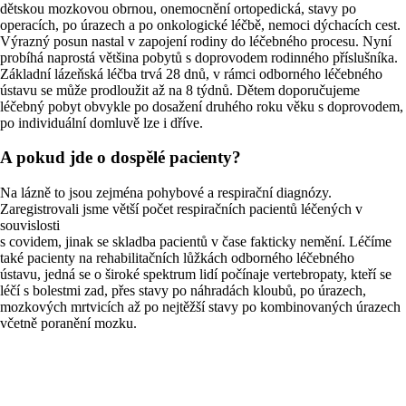
dětskou mozkovou obrnou, onemocnění ortopedická, stavy po
operacích, po úrazech a po onkologické léčbě, nemoci dýchacích cest.
Výrazný posun nastal v zapojení rodiny do léčebného procesu. Nyní
probíhá naprostá většina pobytů s doprovodem rodinného příslušníka.
Základní lázeňská léčba trvá 28 dnů, v rámci odborného léčebného
ústavu se může prodloužit až na 8 týdnů. Dětem doporučujeme
léčebný pobyt obvykle po dosažení druhého roku věku s doprovodem,
po individuální domluvě lze i dříve.
A pokud jde o dospělé pacienty?
Na lázně to jsou zejména pohybové a respirační diagnózy.
Zaregistrovali jsme větší počet respiračních pacientů léčených v
souvislosti
s covidem, jinak se skladba pacientů v čase fakticky nemění. Léčíme
také pacienty na rehabilitačních lůžkách odborného léčebného
ústavu, jedná se o široké spektrum lidí počínaje vertebropaty, kteří se
léčí s bolestmi zad, přes stavy po náhradách kloubů, po úrazech,
mozkových mrtvicích až po nejtěžší stavy po kombinovaných úrazech
včetně poranění mozku.