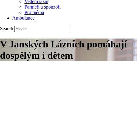
Vedení lázní
Partneři a sponzoři
Pro média
Ambulance
Search
V Janských Lázních pomáhají
dospělým i dětem