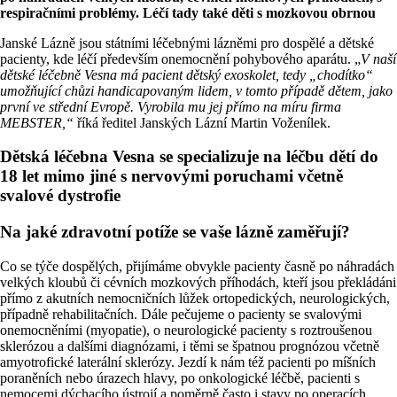
respiračními problémy. Léčí tady také děti s mozkovou obrnou
Janské Lázně jsou státními léčebnými lázněmi pro dospělé a dětské
pacienty, kde léčí především onemocnění pohybového aparátu. „
V naší
dětské léčebně Vesna má pacient dětský exoskolet, tedy „chodítko“
umožňující chůzi handicapovaným lidem, v tomto případě dětem, jako
první ve střední Evropě. Vyrobila mu jej přímo na míru firma
MEBSTER,“
říká ředitel Janských Lázní Martin Voženílek.
Dětská léčebna Vesna se specializuje na léčbu dětí do
18 let mimo jiné s nervovými poruchami včetně
svalové dystrofie
Na jaké zdravotní potíže se vaše lázně zaměřují?
Co se týče dospělých, přijímáme obvykle pacienty časně po náhradách
velkých kloubů či cévních mozkových příhodách, kteří jsou překládáni
přímo z akutních nemocničních lůžek ortopedických, neurologických,
případně rehabilitačních. Dále pečujeme o pacienty se svalovými
onemocněními (myopatie), o neurologické pacienty s roztroušenou
sklerózou a dalšími diagnózami, i těmi se špatnou prognózou včetně
amyotrofické laterální sklerózy. Jezdí k nám též pacienti po míšních
poraněních nebo úrazech hlavy, po onkologické léčbě, pacienti s
nemocemi dýchacího ústrojí a poměrně často i stavy po operacích