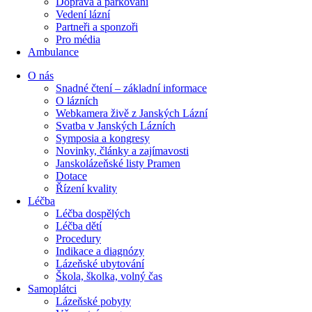
Doprava a parkování
Vedení lázní
Partneři a sponzoři
Pro média
Ambulance
O nás
Snadné čtení – základní informace
O lázních
Webkamera živě z Janských Lázní
Svatba v Janských Lázních
Symposia a kongresy
Novinky, články a zajímavosti
Janskolázeňské listy Pramen
Dotace
Řízení kvality
Léčba
Léčba dospělých
Léčba dětí
Procedury
Indikace a diagnózy
Lázeňské ubytování
Škola, školka, volný čas
Samoplátci
Lázeňské pobyty