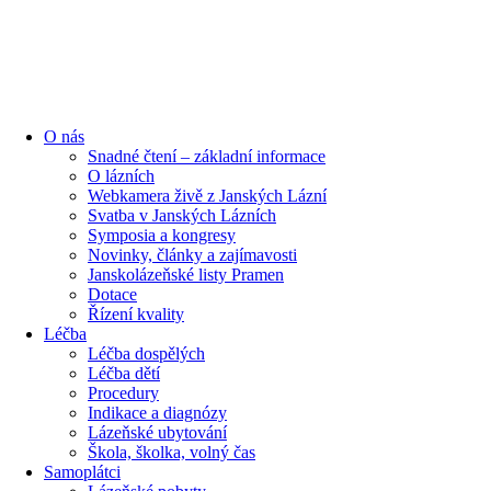
O nás
Snadné čtení – základní informace
O lázních
Webkamera živě z Janských Lázní
Svatba v Janských Lázních
Symposia a kongresy
Novinky, články a zajímavosti
Janskolázeňské listy Pramen
Dotace
Řízení kvality
Léčba
Léčba dospělých
Léčba dětí
Procedury
Indikace a diagnózy
Lázeňské ubytování
Škola, školka, volný čas
Samoplátci