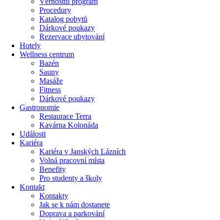
Věrnostní program
Procedury
Katalog pobytů
Dárkové poukazy​
Rezervace ubytování
Hotely
Wellness centrum
Bazén
Sauny
Masáže
Fitness
Dárkové poukazy​
Gastronomie
Restaurace Terra
Kavárna Kolonáda
Události
Kariéra
Kariéra v Janských Lázních
Volná pracovní místa
Benefity
Pro studenty a školy
Kontakt
Kontakty
Jak se k nám dostanete
Doprava a parkování