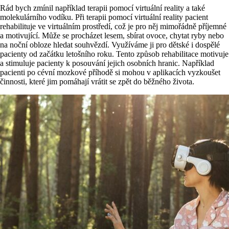
Rád bych zmínil například terapii pomocí virtuální reality a také
molekulárního vodíku. Při terapii pomocí virtuální reality pacient
rehabilituje ve virtuálním prostředí, což je pro něj mimořádně příjemné
a motivující. Může se procházet lesem, sbírat ovoce, chytat ryby nebo
na noční obloze hledat souhvězdí. Využíváme ji pro dětské i dospělé
pacienty od začátku letošního roku. Tento způsob rehabilitace motivuje
a stimuluje pacienty k posouvání jejich osobních hranic. Například
pacienti po cévní mozkové příhodě si mohou v aplikacích vyzkoušet
činnosti, které jim pomáhají vrátit se zpět do běžného života.