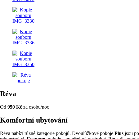
Réva
Od
950 Kč
za osobu/noc
Komfortní ubytování
Réva nabízí různé kategorie pokojů. Dvoulůžkové pokoje
Plus
jsou po
rekonstrukci,
Economy
pokoje jsou před rekonstrukcí. Réva disponuje