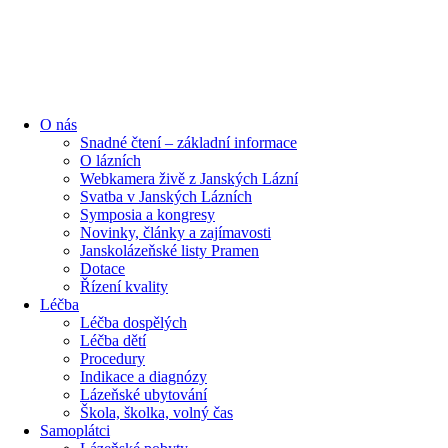
O nás
Snadné čtení – základní informace
O lázních
Webkamera živě z Janských Lázní
Svatba v Janských Lázních
Symposia a kongresy
Novinky, články a zajímavosti
Janskolázeňské listy Pramen
Dotace
Řízení kvality
Léčba
Léčba dospělých
Léčba dětí
Procedury
Indikace a diagnózy
Lázeňské ubytování
Škola, školka, volný čas
Samoplátci