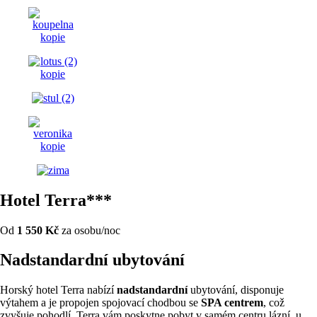
Hotel Terra***
Od
1 550 Kč
za osobu/noc
Nadstandardní ubytování
Horský hotel Terra nabízí
nadstandardní
ubytování, disponuje
výtahem a je propojen spojovací chodbou se
SPA centrem
, což
zvyšuje pohodlí. Terra vám poskytne pobyt v samém centru lázní, u