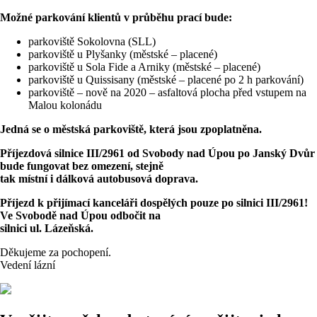
Možné parkování klientů v průběhu prací bude:
parkoviště Sokolovna (SLL)
parkoviště u Plyšanky (městské – placené)
parkoviště u Sola Fide a Arniky (městské – placené)
parkoviště u Quissisany (městské – placené po 2 h parkování)
parkoviště – nově na 2020 – asfaltová plocha před vstupem na
Malou kolonádu
Jedná se o městská parkoviště, která jsou zpoplatněna.
Příjezdová silnice III/2961 od Svobody nad Úpou po Janský Dvůr
bude fungovat bez omezení, stejně
tak místní i dálková autobusová doprava.
Příjezd k přijímací kanceláři dospělých pouze po silnici III/2961!
Ve Svobodě nad Úpou odbočit na
silnici ul. Lázeňská.
Děkujeme za pochopení.
Vedení lázní