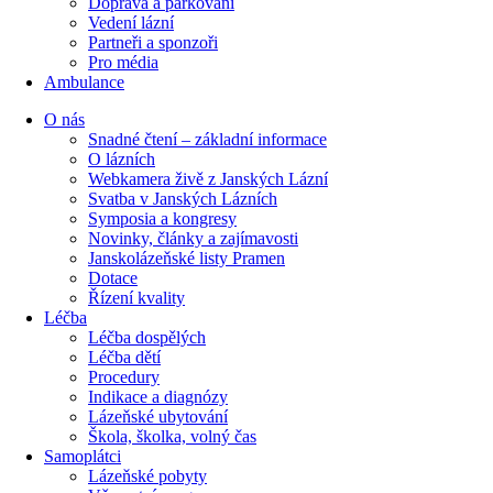
Doprava a parkování
Vedení lázní
Partneři a sponzoři
Pro média
Ambulance
O nás
Snadné čtení – základní informace
O lázních
Webkamera živě z Janských Lázní
Svatba v Janských Lázních
Symposia a kongresy
Novinky, články a zajímavosti
Janskolázeňské listy Pramen
Dotace
Řízení kvality
Léčba
Léčba dospělých
Léčba dětí
Procedury
Indikace a diagnózy
Lázeňské ubytování
Škola, školka, volný čas
Samoplátci
Lázeňské pobyty