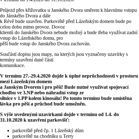
Průjezd přes křižovatku u Janského Dvora směrem k hlavnímu vstupu
do Jánského Dvora a dále
k Révě bude uzavřen. Parkoviště před Lázeňským domem bude po
celou dobu mimo provoz. Dovoz
klientů do Janského Dvora nebude možný a bude třeba využívat zadní
vstup do Lázeňského domu, pro
pěší bude vstup do Janského Dvora zachován.
Součástí dopisu jsou mapy, na kterých jsou vyznačeny uzavírky s
termíny uzavření dané části
komunikace.
V termínu 27.-29.4.2020 dojde k úplné neprůchodnosti v prostoru
mezi Lázeňským domem
a Janským Dvorem i pro pěší! Bude nutné využívat spojovací
chodbu ve 3.NP nebo náhradní vstup ze
silnice v 1.PP kolem kinosálu! Po tomto termínu bude umístěna
lávka pro pěší a průchod bude umožněn.
S výše uvedenými uzavírkami dojde v termínu od 1.4. do
31.10.2020 k uzavření parkovišť:
parkoviště před čp. 1 Lázeňský dům
parkoviště na chodníku u Terry