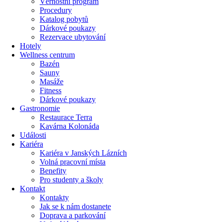
Věrnostní program
Procedury
Katalog pobytů
Dárkové poukazy​
Rezervace ubytování
Hotely
Wellness centrum
Bazén
Sauny
Masáže
Fitness
Dárkové poukazy​
Gastronomie
Restaurace Terra
Kavárna Kolonáda
Události
Kariéra
Kariéra v Janských Lázních
Volná pracovní místa
Benefity
Pro studenty a školy
Kontakt
Kontakty
Jak se k nám dostanete
Doprava a parkování