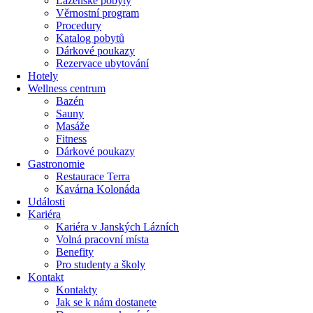
Lázeňské pobyty
Věrnostní program
Procedury
Katalog pobytů
Dárkové poukazy​
Rezervace ubytování
Hotely
Wellness centrum
Bazén
Sauny
Masáže
Fitness
Dárkové poukazy​
Gastronomie
Restaurace Terra
Kavárna Kolonáda
Události
Kariéra
Kariéra v Janských Lázních
Volná pracovní místa
Benefity
Pro studenty a školy
Kontakt
Kontakty
Jak se k nám dostanete