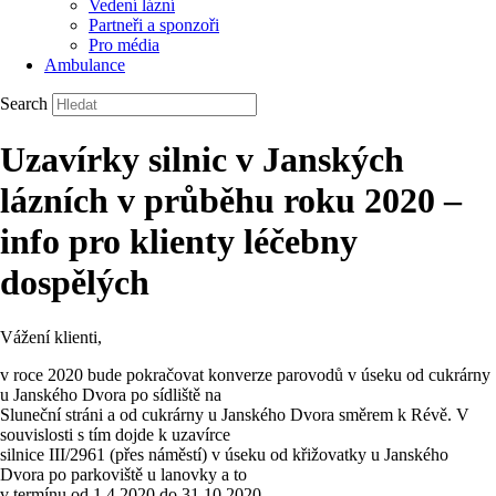
Vedení lázní
Partneři a sponzoři
Pro média
Ambulance
Search
Uzavírky silnic v Janských
lázních v průběhu roku 2020 –
info pro klienty léčebny
dospělých
Vážení klienti,
v roce 2020 bude pokračovat konverze parovodů v úseku od cukrárny
u Janského Dvora po sídliště na
Sluneční stráni a od cukrárny u Janského Dvora směrem k Révě. V
souvislosti s tím dojde k uzavírce
silnice III/2961 (přes náměstí) v úseku od křižovatky u Janského
Dvora po parkoviště u lanovky a to
v termínu od 1.4.2020 do 31.10.2020.