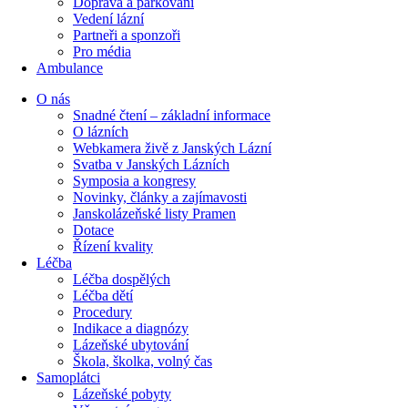
Doprava a parkování
Vedení lázní
Partneři a sponzoři
Pro média
Ambulance
O nás
Snadné čtení – základní informace
O lázních
Webkamera živě z Janských Lázní
Svatba v Janských Lázních
Symposia a kongresy
Novinky, články a zajímavosti
Janskolázeňské listy Pramen
Dotace
Řízení kvality
Léčba
Léčba dospělých
Léčba dětí
Procedury
Indikace a diagnózy
Lázeňské ubytování
Škola, školka, volný čas
Samoplátci
Lázeňské pobyty