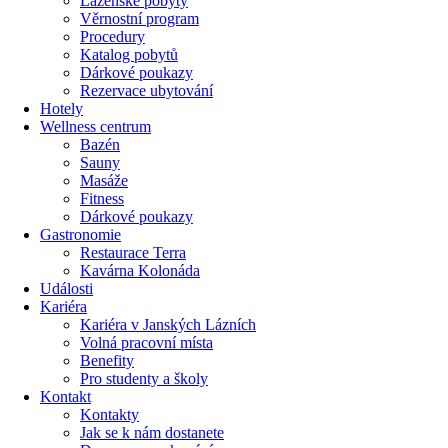
Lázeňské pobyty
Věrnostní program
Procedury
Katalog pobytů
Dárkové poukazy​
Rezervace ubytování
Hotely
Wellness centrum
Bazén
Sauny
Masáže
Fitness
Dárkové poukazy​
Gastronomie
Restaurace Terra
Kavárna Kolonáda
Události
Kariéra
Kariéra v Janských Lázních
Volná pracovní místa
Benefity
Pro studenty a školy
Kontakt
Kontakty
Jak se k nám dostanete