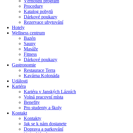
Věrnostní program
Procedury
Katalog pobytů
Dárkové poukazy​
Rezervace ubytování
Hotely
Wellness centrum
Bazén
Sauny
Masáže
Fitness
Dárkové poukazy​
Gastronomie
Restaurace Terra
Kavárna Kolonáda
Události
Kariéra
Kariéra v Janských Lázních
Volná pracovní místa
Benefity
Pro studenty a školy
Kontakt
Kontakty
Jak se k nám dostanete
Doprava a parkování