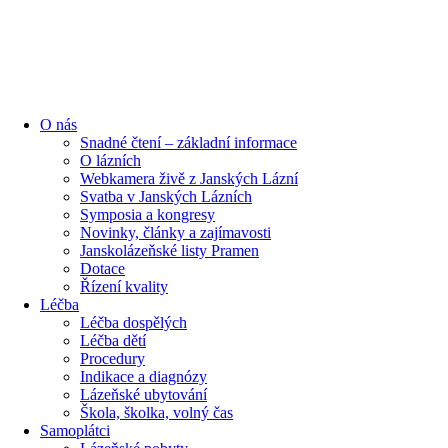
content
O nás
Snadné čtení – základní informace
O lázních
Webkamera živě z Janských Lázní
Svatba v Janských Lázních
Symposia a kongresy
Novinky, články a zajímavosti
Janskolázeňské listy Pramen
Dotace
Řízení kvality
Léčba
Léčba dospělých
Léčba dětí
Procedury
Indikace a diagnózy
Lázeňské ubytování
Škola, školka, volný čas
Samoplátci