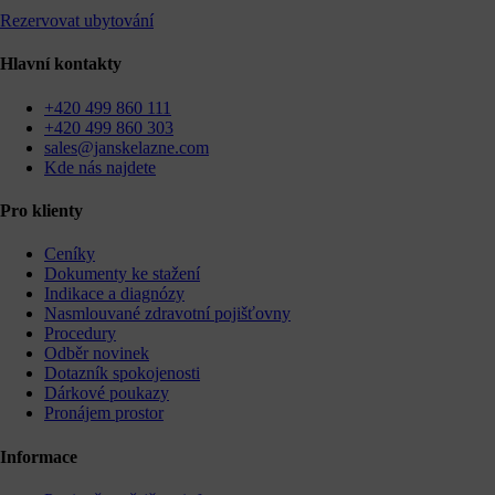
Rezervovat ubytování
Hlavní kontakty
+420 499 860 111
+420 499 860 303
sales@janskelazne.com
Kde nás najdete
Pro klienty
Ceníky
Dokumenty ke stažení
Indikace a diagnózy
Nasmlouvané zdravotní pojišťovny
Procedury
Odběr novinek
Dotazník spokojenosti
Dárkové poukazy
Pronájem prostor
Informace