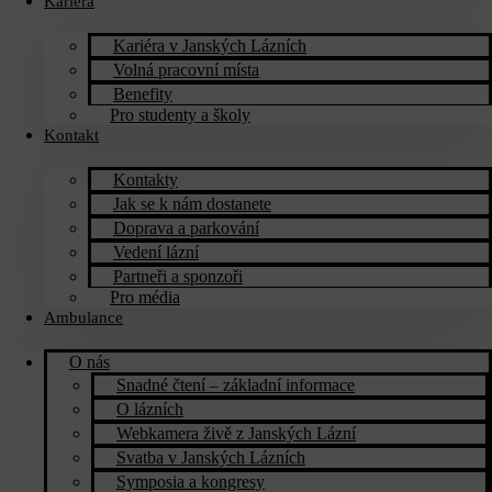
Kariéra
Kariéra v Janských Lázních
Volná pracovní místa
Benefity
Pro studenty a školy
Kontakt
Kontakty
Jak se k nám dostanete
Doprava a parkování
Vedení lázní
Partneři a sponzoři
Pro média
Ambulance
O nás
Snadné čtení – základní informace
O lázních
Webkamera živě z Janských Lázní
Svatba v Janských Lázních
Symposia a kongresy