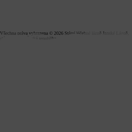
Všechna práva vyhrazena ©
2026
Státní léčebné lázně Janské Lázně,
státní podnik, Česká republika