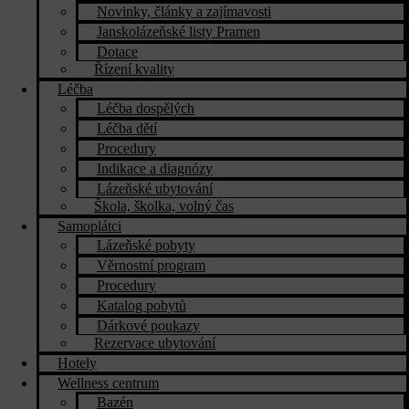
Novinky, články a zajímavosti
Janskolázeňské listy Pramen
Dotace
Řízení kvality
Léčba
Léčba dospělých
Léčba dětí
Procedury
Indikace a diagnózy
Lázeňské ubytování
Škola, školka, volný čas
Samoplátci
Lázeňské pobyty
Věrnostní program
Procedury
Katalog pobytů
Dárkové poukazy​
Rezervace ubytování
Hotely
Wellness centrum
Bazén