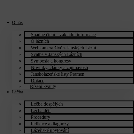
O nás
Snadné čtení – základní informace
O lázních
Webkamera živě z Janských Lázní
Svatba v Janských Lázních
Symposia a kongresy
Novinky, články a zajímavosti
Janskolázeňské listy Pramen
Dotace
Řízení kvality
Léčba
Léčba dospělých
Léčba dětí
Procedury
Indikace a diagnózy
Lázeňské ubytování