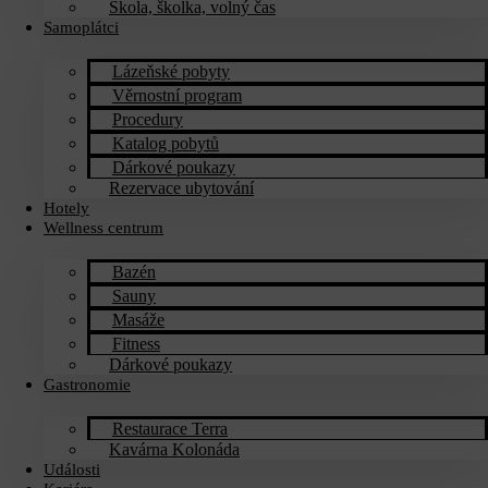
Škola, školka, volný čas
Samoplátci
Lázeňské pobyty
Věrnostní program
Procedury
Katalog pobytů
Dárkové poukazy​
Rezervace ubytování
Hotely
Wellness centrum
Bazén
Sauny
Masáže
Fitness
Dárkové poukazy​
Gastronomie
Restaurace Terra
Kavárna Kolonáda
Události