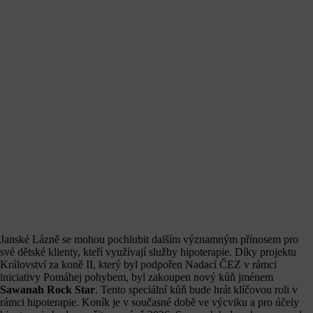
Janské Lázně se mohou pochlubit dalším významným přínosem pro
své dětské klienty, kteří využívají služby hipoterapie. Díky projektu
Království za koně II, který byl podpořen Nadací ČEZ v rámci
iniciativy Pomáhej pohybem, byl zakoupen nový kůň jménem
Sawanah Rock Star
. Tento speciální kůň bude hrát klíčovou roli v
rámci hipoterapie. Koník je v současné době ve výcviku a pro účely