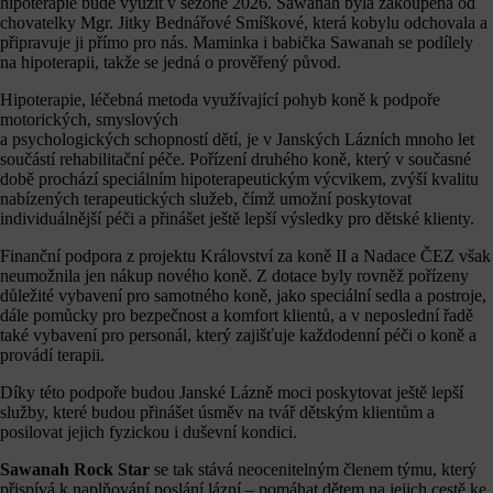
hipoterapie bude využit v sezóně 2026. Sawanah byla zakoupena od
chovatelky Mgr. Jitky Bednářové Smíškové, která kobylu odchovala a
připravuje ji přímo pro nás. Maminka i babička Sawanah se podílely
na hipoterapii, takže se jedná o prověřený původ.
Hipoterapie, léčebná metoda využívající pohyb koně k podpoře
motorických, smyslových
a psychologických schopností dětí, je v Janských Lázních mnoho let
součástí rehabilitační péče. Pořízení druhého koně, který v současné
době prochází speciálním hipoterapeutickým výcvikem, zvýší kvalitu
nabízených terapeutických služeb, čímž umožní poskytovat
individuálnější péči a přinášet ještě lepší výsledky pro dětské klienty.
Finanční podpora z projektu Království za koně II a Nadace ČEZ však
neumožnila jen nákup nového koně. Z dotace byly rovněž pořízeny
důležité vybavení pro samotného koně, jako speciální sedla a postroje,
dále pomůcky pro bezpečnost a komfort klientů, a v neposlední řadě
také vybavení pro personál, který zajišťuje každodenní péči o koně a
provádí terapii.
Díky této podpoře budou Janské Lázně moci poskytovat ještě lepší
služby, které budou přinášet úsměv na tvář dětským klientům a
posilovat jejich fyzickou i duševní kondici.
Sawanah Rock Star
se tak stává neocenitelným členem týmu, který
přispívá k naplňování poslání lázní – pomáhat dětem na jejich cestě ke