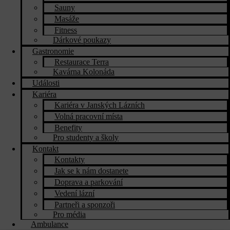
Sauny
Masáže
Fitness
Dárkové poukazy​
Gastronomie
Restaurace Terra
Kavárna Kolonáda
Události
Kariéra
Kariéra v Janských Lázních
Volná pracovní místa
Benefity
Pro studenty a školy
Kontakt
Kontakty
Jak se k nám dostanete
Doprava a parkování
Vedení lázní
Partneři a sponzoři
Pro média
Ambulance