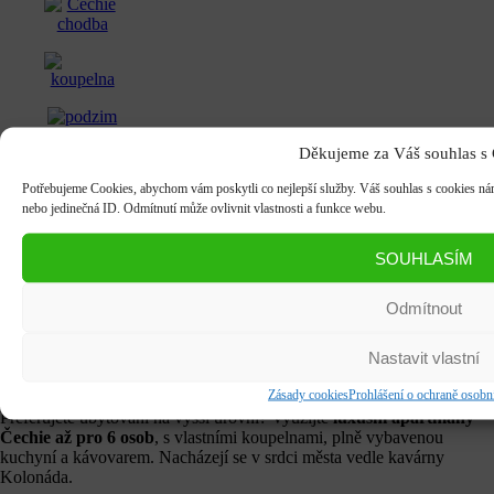
Děkujeme za Váš souhlas s
Potřebujeme Cookies, abychom vám poskytli co nejlepší služby. Váš souhlas s cookies nám
nebo jedinečná ID. Odmítnutí může ovlivnit vlastnosti a funkce webu.
SOUHLASÍM
Apartmány Čechie
Odmítnout
Od
5 400 Kč
za
apartmán
/noc
Nastavit vlastní
Nadstandardní apartmány
Zásady cookies
Prohlášení o ochraně osobn
Preferujete ubytování na vyšší úrovni? Využijte
luxusní apartmány
Čechie až pro 6 osob
, s vlastními koupelnami, plně vybavenou
kuchyní a kávovarem. Nacházejí se v srdci města vedle kavárny
Kolonáda.