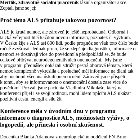
Mertlík, zdravotně sociální pracovník
lázní a organizátor akce.
Zeptali jsme se jej:
Proč téma ALS přitahuje takovou pozornost?
ALS je krutá nemoc, ale zároveň je ještě neprobádaná. Odborná i
laická veřejnost hltá každou novou informaci, poznatek či výzkum.
V Česku žije s ALS asi 800 lidí, podle prognóz se však toto číslo bude
ročně zvyšovat. Jednak proto, že se zlepšuje diagnostika, informace o
nemoci se dostávají více do povědomí a předpokládá se, že bude
celkově přibývat neurodegenerativních onemocnění. My jsme
v programu přednášek dokázali sdružit pestrá oborová témata, která
nemoc komplexně vykreslila a posluchač měl informace na dlani tak,
aby pochopil všechna úskalí onemocnění. Zároveň jsme přispěli
k tomu, aby se informovanost o onemocnění dostala zase více do
povědomí. Pozvali jsme pacienta Vladimíra Mikuláše, který na
konferenci přijel i se svojí rodinou, mohl lidem trpícím ALS ukázat
pozitivní cestu, energii a sílu žít.
Konference měla v úvodním dnu v programu
informace o diagnostice ALS, možnostech výživy, o
logopedii, ale přinesla i osobní zkušenost.
Docentka Blanka Adamová z neurologického oddělení FN Brno