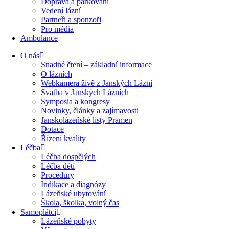
Doprava a parkování
Vedení lázní
Partneři a sponzoři
Pro média
Ambulance
O nás
Snadné čtení – základní informace
O lázních
Webkamera živě z Janských Lázní
Svatba v Janských Lázních
Symposia a kongresy
Novinky, články a zajímavosti
Janskolázeňské listy Pramen
Dotace
Řízení kvality
Léčba
Léčba dospělých
Léčba dětí
Procedury
Indikace a diagnózy
Lázeňské ubytování
Škola, školka, volný čas
Samoplátci
Lázeňské pobyty