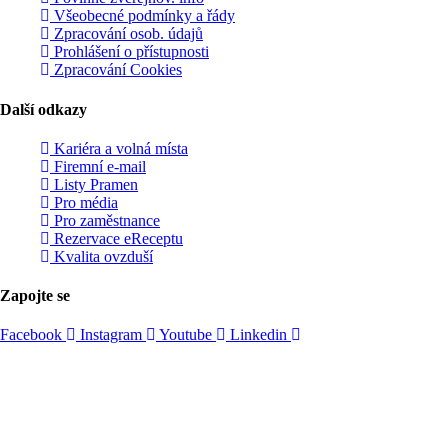
Všeobecné podmínky a řády
Zpracování osob. údajů
Prohlášení o přístupnosti
Zpracování Cookies
Další odkazy
Kariéra a volná místa
Firemní­ e-mail
Listy Pramen
Pro média
Pro zaměstnance
Rezervace eReceptu
Kvalita ovzduší
Zapojte se
Facebook
Instagram
Youtube
Linkedin