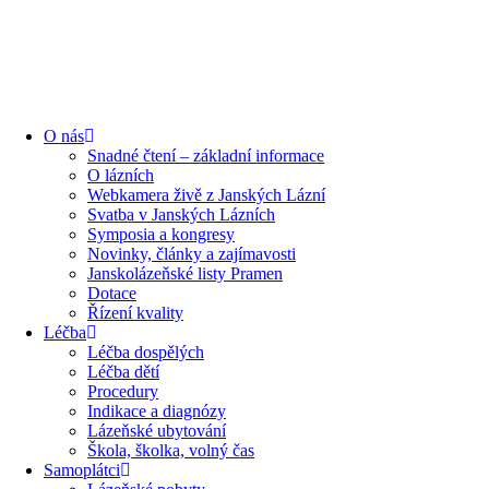
O nás
Snadné čtení – základní informace
O lázních
Webkamera živě z Janských Lázní
Svatba v Janských Lázních
Symposia a kongresy
Novinky, články a zajímavosti
Janskolázeňské listy Pramen
Dotace
Řízení kvality
Léčba
Léčba dospělých
Léčba dětí
Procedury
Indikace a diagnózy
Lázeňské ubytování
Škola, školka, volný čas
Samoplátci