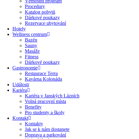
Věrnostní program
Procedury
Katalog pobytů
Dárkové poukazy​
Rezervace ubytování
Hotely
Wellness centrum
Bazén
Sauny
Masáže
Fitness
Dárkové poukazy​
Gastronomie
Restaurace Terra
Kavárna Kolonáda
Události
Kariéra
Kariéra v Janských Lázních
Volná pracovní místa
Benefity
Pro studenty a školy
Kontakt
Kontakty
Jak se k nám dostanete
Doprava a parkování