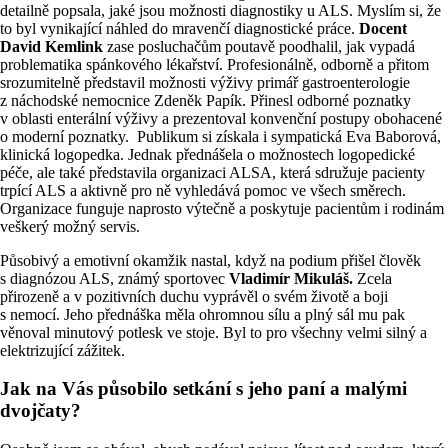
detailně popsala, jaké jsou možnosti diagnostiky u ALS. Myslím si, že
to byl vynikající náhled do mravenčí diagnostické práce.
Docent
David Kemlink
zase posluchačům poutavě poodhalil, jak vypadá
problematika spánkového lékařství. Profesionálně, odborně a přitom
srozumitelně představil možnosti výživy primář gastroenterologie
z náchodské nemocnice Zdeněk Papík. Přinesl odborné poznatky
v oblasti enterální výživy a prezentoval konvenční postupy obohacené
o moderní poznatky. Publikum si získala i sympatická Eva Baborová,
klinická logopedka. Jednak přednášela o možnostech logopedické
péče, ale také představila organizaci ALSA, která sdružuje pacienty
trpící ALS a aktivně pro ně vyhledává pomoc ve všech směrech.
Organizace funguje naprosto výtečně a poskytuje pacientům i rodinám
veškerý možný servis.
Působivý a emotivní okamžik nastal, když na podium přišel člověk
s diagnózou ALS, známý sportovec
Vladimír Mikuláš.
Zcela
přirozeně a v pozitivních duchu vyprávěl o svém životě a boji
s nemocí. Jeho přednáška měla ohromnou sílu a plný sál mu pak
věnoval minutový potlesk ve stoje. Byl to pro všechny velmi silný a
elektrizující zážitek.
Jak na Vás působilo setkání s jeho paní a malými
dvojčaty?