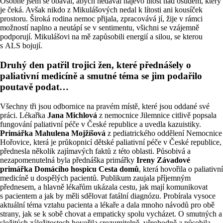
Osobně jsem se obával, abych nedával najevo lítost nad osudem, který
je čeká. Avšak nikdo z Mikulášových nedal k lítosti ani kousíček
prostoru. Široká rodina nemoc přijala, zpracovává jí, žije v rámci
možností naplno a neutápí se v sentimentu, všichni se vzájemně
podporují. Mikulášovi na mě zapůsobili energií a silou, se kterou
s ALS bojují.
Druhý den patřil trojici žen, které přednášely o
paliativní medicíně a smutné téma se jim podařilo
poutavě podat…
Všechny tři jsou odbornice na pravém místě, které jsou oddané své
práci. Lékařka
Jana Michlová
z nemocnice Jilemnice citlivě popsala
fungování paliativní péče v České republice a uvedla kazuistiky.
Primářka Mahulena Mojžíšová
z pediatrického oddělení Nemocnice
Hořovice, která je průkopnicí dětské paliativní péče v České republice,
přednesla několik zajímavých faktů z této oblasti. Působivá a
nezapomenutelná byla přednáška primářky
Ireny Závadové
primářka Domácího hospicu Cesta domů
, která hovořila o paliativní
medicíně u dospělých pacientů. Publikum zaujala příjemným
přednesem, a hlavně lékařům ukázala cestu, jak mají komunikovat
s pacientem a jak by měli sdělovat fatální diagnózu. Probírala vysoce
aktuální téma vztahu pacienta a lékaře a dala mnoho návodů pro obě
strany, jak se k sobě chovat a empaticky spolu vycházet. O smutných a
složitých záležitostech hovořila srozumitelně, věrohodně a působila