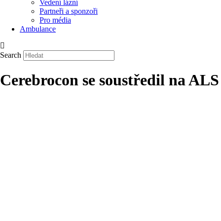
Vedení lázní
Partneři a sponzoři
Pro média
Ambulance
Search
Cerebrocon se soustředil na ALS