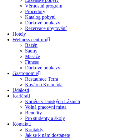
Lázeňské pobyty
Věrnostní program
Procedury
Katalog pobytů
Dárkové poukazy​
Rezervace ubytování
Hotely
Wellness centrum
Bazén
Sauny
Masáže
Fitness
Dárkové poukazy​
Gastronomie
Restaurace Terra
Kavárna Kolonáda
Události
Kariéra
Kariéra v Janských Lázních
Volná pracovní místa
Benefity
Pro studenty a školy
Kontakt
Kontakty
Jak se k nám dostanete