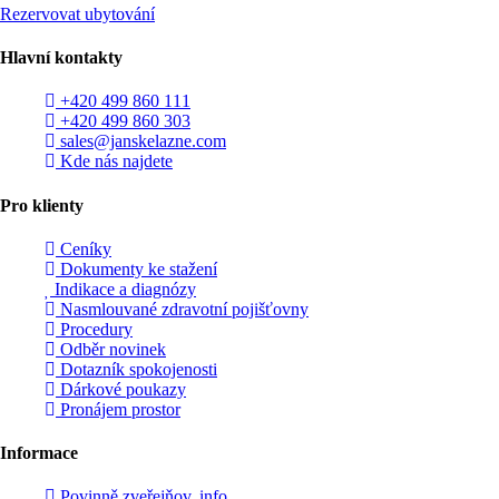
Rezervovat ubytování
Hlavní kontakty
+420 499 860 111
+420 499 860 303
sales@janskelazne.com
Kde nás najdete
Pro klienty
Ceníky
Dokumenty ke stažení
Indikace a diagnózy
Nasmlouvané zdravotní pojišťovny
Procedury
Odběr novinek
Dotazník spokojenosti
Dárkové poukazy
Pronájem prostor
Informace
Povinně zveřejňov. info