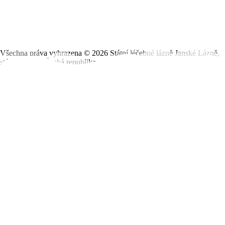
Všechna práva vyhrazena ©
2026
Státní léčebné lázně Janské Lázně,
státní podnik, Česká republika