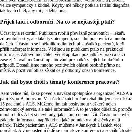
velice sympaticky a klidně. Kdyby mě někdy potkala fatální diagnóza,
tak bych chtěl, aby mi ji sdělila ona.
Přijeli laici i odborníci. Na co se nejčastěji ptali?
Účast byla rekordní. Publikum tvořili převážně zdravotníci – lékaři,
zdravotní sestry, ale také fyzioterapeuti, sociální pracovníci a mnoho
dalších. Účastnilo se i několik rodinných příslušníků pacientů, kteří
přišli načerpat informace. Většinou se publikum ptalo na praktické
informace. Zdravotníci chtěli vědět aplikaci poznatků v praxi a laici
zase zjišťovali možnosti uplatňování poznatků v jejich konkrétním
případě. Dostali jsme mnoho pozitivních ohlasů osobně přímo na
místě. A pozitivní ohlas získal celý odborný obsah konference.
Jak dál byste chtěl s tématy konference pracovat?
Jsem velice rád, že se povedla navázat spolupráce s organizací ALSA a
paní Evou Baborovou. V našich lázních ročně rehabilitujeme cca 10 až
15 pacientů s ALS. Můžeme jim tak poskytnout veškerý nejen
zdravotnický servis, ale také informační. A to je velice důležité, protože
mnoho lidí s ALS si neví rady, jak s touto nemocí žít. Často jim chybí
základní informace, například na jaké pomůcky a příspěvky mají
nárok. Takže pacientům s ALS můžeme v Janských Lázních více
pomáhat. A v neposlední řadě se nám skrze konferenci a sociálních sítě