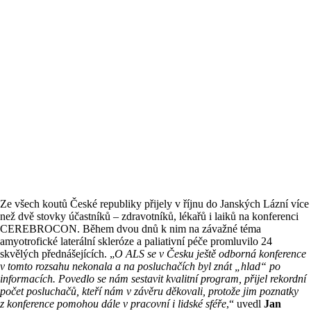
Ze všech koutů České republiky přijely v říjnu do Janských Lázní více
než dvě stovky účastníků – zdravotníků, lékařů i laiků na konferenci
CEREBROCON. Během dvou dnů k nim na závažné téma
amyotrofické laterální skleróze a paliativní péče promluvilo 24
skvělých přednášejících. „
O ALS se v Česku ještě odborná konference
v tomto rozsahu nekonala a na posluchačích byl znát „hlad“ po
informacích. Povedlo se nám sestavit kvalitní program, přijel rekordní
počet posluchačů, kteří nám v závěru děkovali, protože jim poznatky
z konference pomohou dále v pracovní i lidské sféře
,“ uvedl
Jan