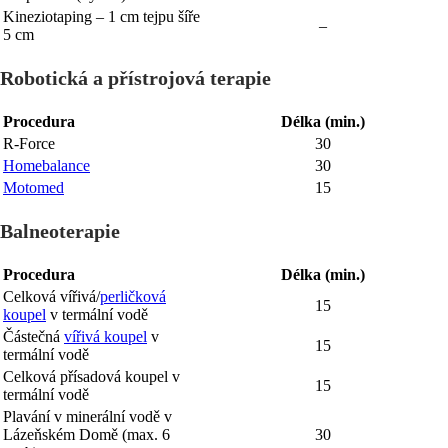
Kineziotaping – 1 cm tejpu šíře
–
5 cm
Robotická a přístrojová terapie
Procedura
Délka (min.)
R-Force
30
Homebalance
30
Motomed
15
Balneoterapie
Procedura
Délka (min.)
Celková vířivá/
perličková
15
koupel
v termální vodě
Částečná
vířivá koupel
v
15
termální vodě
Celková přísadová koupel v
15
termální vodě
Plavání v minerální vodě v
Lázeňském Domě (max. 6
30