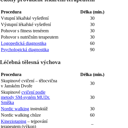
Procedura
Délka (min.)
Vstupní lékařské vyšetření
30
Výstupní lékařské vyšetření
30
Pohovor s fitness trenérem
30
Pohovor s nutričním terapeutem
30
Logopedická diagnostika
60
Psychologická diagnostika
90
Léčebná tělesná výchova
Procedura
Délka (min.)
Skupinové cvičení – tělocvična
30
v Janském Dvoře
Skupinové
cvičení podle
metody SM-systém MUDr.
30
Smíška
Nordic walking
instruktáž
30
Nordic walking chůze
60
Kineziotaping
– tejpování
–
terapeutem (výkon)