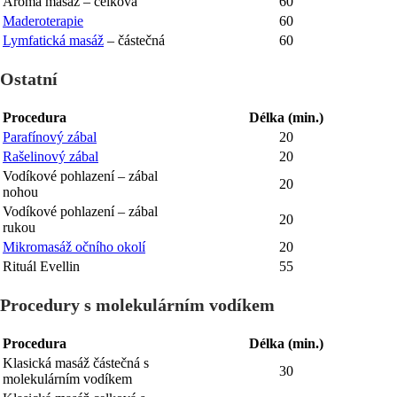
Aroma masáž – celková
60
Maderoterapie
60
Lymfatická masáž
– částečná
60
Ostatní
Procedura
Délka (min.)
Parafínový zábal
20
Rašelinový zábal
20
Vodíkové pohlazení – zábal
20
nohou
Vodíkové pohlazení – zábal
20
rukou
Mikromasáž očního okolí
20
Rituál Evellin
55
Procedury s molekulárním vodíkem
Procedura
Délka (min.)
Klasická masáž částečná s
30
molekulárním vodíkem