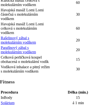
Klasická masáž celková s
60
molekulárním vodíkem
Havajská masáž Lomi Lomi
částečná s molekulárním
30
vodíkem
Havajská masáž Lomi Lomi
celková s molekulárním
60
vodíkem
Rašelinový zábal s
20
molekulárním vodíkem
Parafínový zábal s
20
molekulárním vodíkem
Celková perličková koupel
15
obohacená o molekulární vodík
Vodíková inhalace a pitný režim
30
s molekulárním vodíkem
Fitness
Procedura
Délka (min.)
InBody
15
Solárium
á 1 min