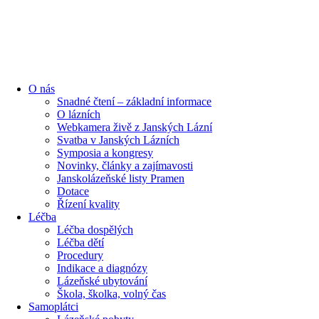
O nás
Snadné čtení – základní informace
O lázních
Webkamera živě z Janských Lázní
Svatba v Janských Lázních
Symposia a kongresy
Novinky, články a zajímavosti
Janskolázeňské listy Pramen
Dotace
Řízení kvality
Léčba
Léčba dospělých
Léčba dětí
Procedury
Indikace a diagnózy
Lázeňské ubytování
Škola, školka, volný čas
Samoplátci