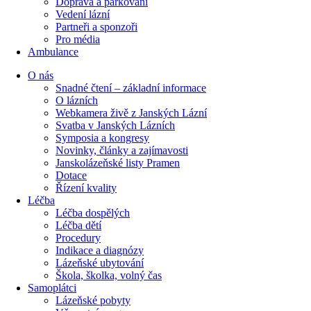
Doprava a parkování
Vedení lázní
Partneři a sponzoři
Pro média
Ambulance
O nás
Snadné čtení – základní informace
O lázních
Webkamera živě z Janských Lázní
Svatba v Janských Lázních
Symposia a kongresy
Novinky, články a zajímavosti
Janskolázeňské listy Pramen
Dotace
Řízení kvality
Léčba
Léčba dospělých
Léčba dětí
Procedury
Indikace a diagnózy
Lázeňské ubytování
Škola, školka, volný čas
Samoplátci
Lázeňské pobyty