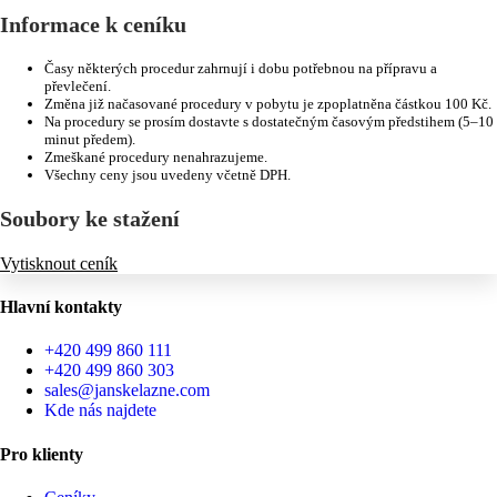
Informace k ceníku
Časy některých procedur zahrnují i dobu potřebnou na přípravu a
převlečení.
Změna již načasované procedury v pobytu je zpoplatněna částkou 100 Kč.
Na procedury se prosím dostavte s dostatečným časovým předstihem (5–10
minut předem).
Zmeškané procedury nenahrazujeme.
Všechny ceny jsou uvedeny včetně DPH.
Soubory ke stažení
Vytisknout ceník
Hlavní kontakty
+420 499 860 111
+420 499 860 303
sales@janskelazne.com
Kde nás najdete
Pro klienty