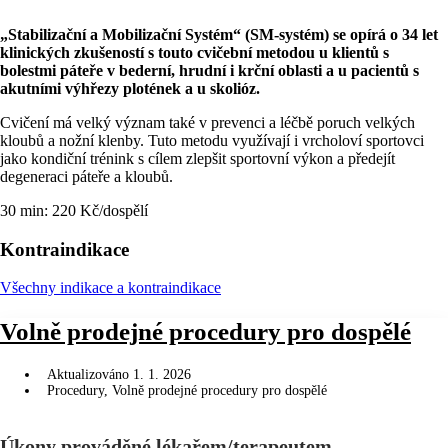
„Stabilizační a Mobilizační Systém“ (SM-systém) se opírá o 34 let
klinických zkušeností s touto cvičební metodou u klientů s
bolestmi páteře v bederní, hrudní i krční oblasti a u pacientů s
akutními výhřezy plotének a u skolióz.
Cvičení má velký význam také v prevenci a léčbě poruch velkých
kloubů a nožní klenby. Tuto metodu využívají i vrcholoví sportovci
jako kondiční trénink s cílem zlepšit sportovní výkon a předejít
degeneraci páteře a kloubů.
30 min: 220 Kč/dospělí
Kontraindikace
Všechny indikace a kontraindikace
Volně prodejné procedury pro dospělé
Aktualizováno
1. 1. 2026
Procedury
,
Volně prodejné procedury pro dospělé
Úkony prováděné lékařem/terapeutem