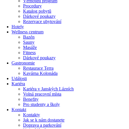
Věrnostní program
Procedury
Katalog pobytů
Dárkové poukazy​
Rezervace ubytování
Hotely
Wellness centrum
Bazén
Sauny
Masáže
Fitness
Dárkové poukazy​
Gastronomie
Restaurace Terra
Kavárna Kolonáda
Události
Kariéra
Kariéra v Janských Lázních
Volná pracovní místa
Benefity
Pro studenty a školy
Kontakt
Kontakty
Jak se k nám dostanete
Doprava a parkování