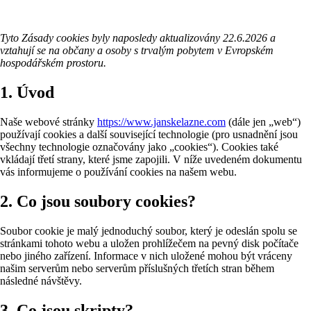
Tyto Zásady cookies byly naposledy aktualizovány 22.6.2026 a
vztahují se na občany a osoby s trvalým pobytem v Evropském
hospodářském prostoru.
1. Úvod
Naše webové stránky
https://www.janskelazne.com
(dále jen „web“)
používají cookies a další související technologie (pro usnadnění jsou
všechny technologie označovány jako „cookies“). Cookies také
vkládají třetí strany, které jsme zapojili. V níže uvedeném dokumentu
vás informujeme o používání cookies na našem webu.
2. Co jsou soubory cookies?
Soubor cookie je malý jednoduchý soubor, který je odeslán spolu se
stránkami tohoto webu a uložen prohlížečem na pevný disk počítače
nebo jiného zařízení. Informace v nich uložené mohou být vráceny
našim serverům nebo serverům příslušných třetích stran během
následné návštěvy.
3. Co jsou skripty?