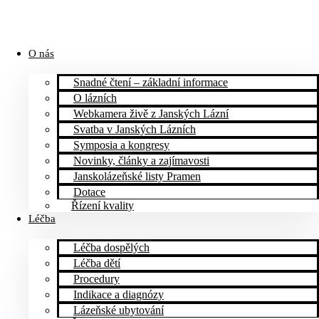
O nás
Snadné čtení – základní informace
O lázních
Webkamera živě z Janských Lázní
Svatba v Janských Lázních
Symposia a kongresy
Novinky, články a zajímavosti
Janskolázeňské listy Pramen
Dotace
Řízení kvality
Léčba
Léčba dospělých
Léčba dětí
Procedury
Indikace a diagnózy
Lázeňské ubytování