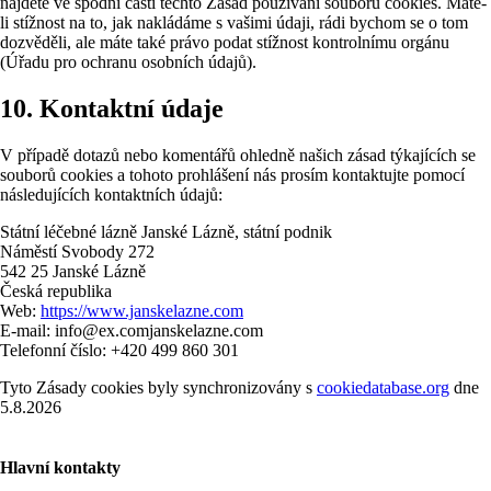
najdete ve spodní části těchto Zásad používání souborů cookies. Máte-
li stížnost na to, jak nakládáme s vašimi údaji, rádi bychom se o tom
dozvěděli, ale máte také právo podat stížnost kontrolnímu orgánu
(Úřadu pro ochranu osobních údajů).
10. Kontaktní údaje
V případě dotazů nebo komentářů ohledně našich zásad týkajících se
souborů cookies a tohoto prohlášení nás prosím kontaktujte pomocí
následujících kontaktních údajů:
Státní léčebné lázně Janské Lázně, státní podnik
Náměstí Svobody 272
542 25 Janské Lázně
Česká republika
Web:
https://www.janskelazne.com
E-mail:
info@
ex.com
janskelazne.com
Telefonní číslo: +420 499 860 301
Tyto Zásady cookies byly synchronizovány s
cookiedatabase.org
dne
5.8.2026
Hlavní kontakty