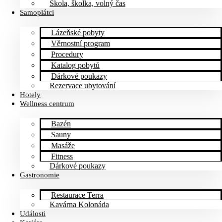
Škola, školka, volný čas
Samoplátci
Lázeňské pobyty
Věrnostní program
Procedury
Katalog pobytů
Dárkové poukazy​
Rezervace ubytování
Hotely
Wellness centrum
Bazén
Sauny
Masáže
Fitness
Dárkové poukazy​
Gastronomie
Restaurace Terra
Kavárna Kolonáda
Události