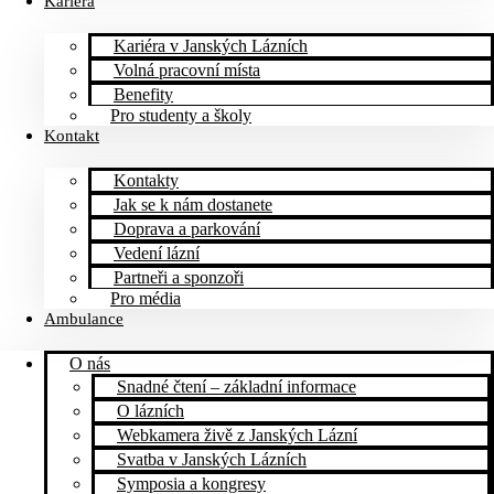
Kariéra
Kariéra v Janských Lázních
Volná pracovní místa
Benefity
Pro studenty a školy
Kontakt
Kontakty
Jak se k nám dostanete
Doprava a parkování
Vedení lázní
Partneři a sponzoři
Pro média
Ambulance
O nás
Snadné čtení – základní informace
O lázních
Webkamera živě z Janských Lázní
Svatba v Janských Lázních
Symposia a kongresy