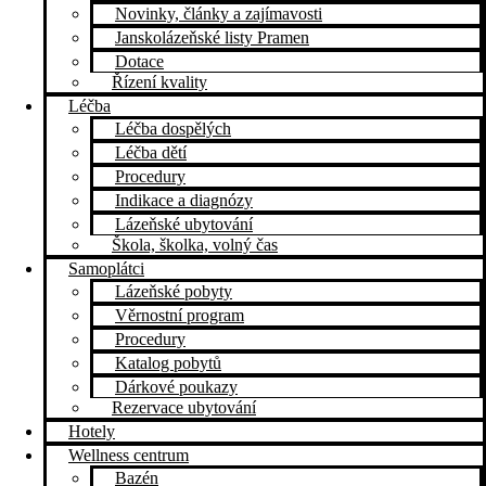
Novinky, články a zajímavosti
Janskolázeňské listy Pramen
Dotace
Řízení kvality
Léčba
Léčba dospělých
Léčba dětí
Procedury
Indikace a diagnózy
Lázeňské ubytování
Škola, školka, volný čas
Samoplátci
Lázeňské pobyty
Věrnostní program
Procedury
Katalog pobytů
Dárkové poukazy​
Rezervace ubytování
Hotely
Wellness centrum
Bazén