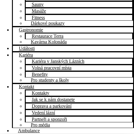
Sauny
Masáže
Fitness
Dárkové poukazy​
Gastronomie
Restaurace Terra
Kavárna Kolonáda
Události
Kariéra
Kariéra v Janských Lázních
Volná pracovní místa
Benefity
Pro studenty a školy
Kontakt
Kontakty
Jak se k nám dostanete
Doprava a parkování
Vedení lázní
Partneři a sponzoři
Pro média
Ambulance