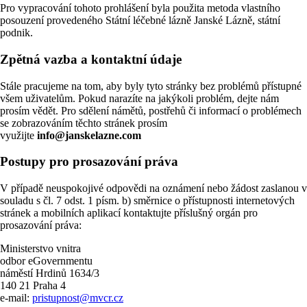
Pro vypracování tohoto prohlášení byla použita metoda vlastního
posouzení provedeného Státní léčebné lázně Janské Lázně, státní
podnik.
Zpětná vazba a kontaktní údaje
Stále pracujeme na tom, aby byly tyto stránky bez problémů přístupné
všem uživatelům. Pokud narazíte na jakýkoli problém, dejte nám
prosím vědět. Pro sdělení námětů, postřehů či informací o problémech
se zobrazováním těchto stránek prosím
využijte
info@janskelazne.com
Postupy pro prosazování práva
V případě neuspokojivé odpovědi na oznámení nebo žádost zaslanou v
souladu s čl. 7 odst. 1 písm. b) směrnice o přístupnosti internetových
stránek a mobilních aplikací kontaktujte příslušný orgán pro
prosazování práva:
Ministerstvo vnitra
odbor eGovernmentu
náměstí Hrdinů 1634/3
140 21 Praha 4
e-mail:
pristupnost@mvcr.cz