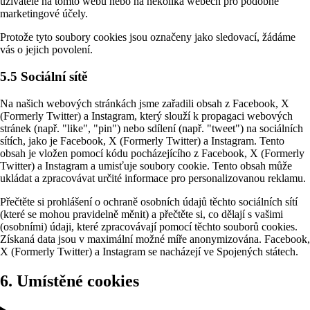
uživatele na tomto webu nebo na několika webech pro podobné
marketingové účely.
Protože tyto soubory cookies jsou označeny jako sledovací, žádáme
vás o jejich povolení.
5.5 Sociální sítě
Na našich webových stránkách jsme zařadili obsah z Facebook, X
(Formerly Twitter) a Instagram, který slouží k propagaci webových
stránek (např. "like", "pin") nebo sdílení (např. "tweet") na sociálních
sítích, jako je Facebook, X (Formerly Twitter) a Instagram. Tento
obsah je vložen pomocí kódu pocházejícího z Facebook, X (Formerly
Twitter) a Instagram a umisťuje soubory cookie. Tento obsah může
ukládat a zpracovávat určité informace pro personalizovanou reklamu.
Přečtěte si prohlášení o ochraně osobních údajů těchto sociálních sítí
(které se mohou pravidelně měnit) a přečtěte si, co dělají s vašimi
(osobními) údaji, které zpracovávají pomocí těchto souborů cookies.
Získaná data jsou v maximální možné míře anonymizována. Facebook,
X (Formerly Twitter) a Instagram se nacházejí ve Spojených státech.
6. Umístěné cookies