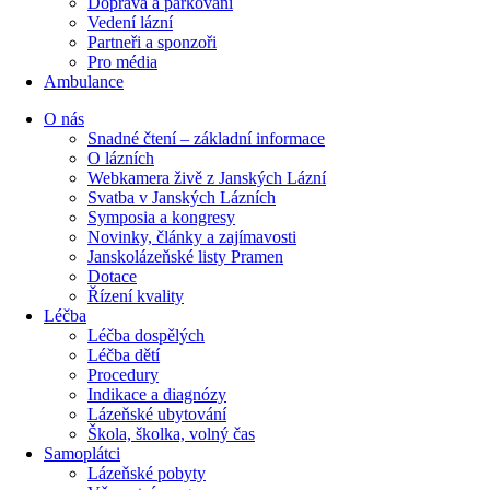
Doprava a parkování
Vedení lázní
Partneři a sponzoři
Pro média
Ambulance
O nás
Snadné čtení – základní informace
O lázních
Webkamera živě z Janských Lázní
Svatba v Janských Lázních
Symposia a kongresy
Novinky, články a zajímavosti
Janskolázeňské listy Pramen
Dotace
Řízení kvality
Léčba
Léčba dospělých
Léčba dětí
Procedury
Indikace a diagnózy
Lázeňské ubytování
Škola, školka, volný čas
Samoplátci
Lázeňské pobyty