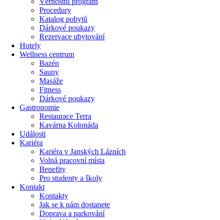
Věrnostní program
Procedury
Katalog pobytů
Dárkové poukazy​
Rezervace ubytování
Hotely
Wellness centrum
Bazén
Sauny
Masáže
Fitness
Dárkové poukazy​
Gastronomie
Restaurace Terra
Kavárna Kolonáda
Události
Kariéra
Kariéra v Janských Lázních
Volná pracovní místa
Benefity
Pro studenty a školy
Kontakt
Kontakty
Jak se k nám dostanete
Doprava a parkování