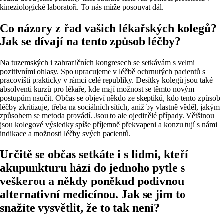
kineziologické laboratoři. To nás může posouvat dál.
Co názory z řad vašich lékařských kolegů?
Jak se dívají na tento způsob léčby?
Na tuzemských i zahraničních kongresech se setkávám s velmi
pozitivními ohlasy. Spolupracujeme v léčbě ochrnutých pacientů s
pracovišti prakticky v rámci celé republiky. Desítky kolegů jsou také
absolventi kurzů pro lékaře, kde mají možnost se těmto novým
postupům naučit. Občas se objeví někdo ze skeptiků, kdo tento způsob
léčby zkritizuje, třeba na sociálních sítích, aniž by vlastně věděl, jakým
způsobem se metoda provádí. Jsou to ale ojedinělé případy. Většinou
jsou kolegové výsledky spíše příjemně překvapeni a konzultují s námi
indikace a možnosti léčby svých pacientů.
Určitě se občas setkáte i s lidmi, kteří
akupunkturu hází do jednoho pytle s
veškerou a někdy poněkud podivnou
alternativní medicínou. Jak se jim to
snažíte vysvětlit, že to tak není?