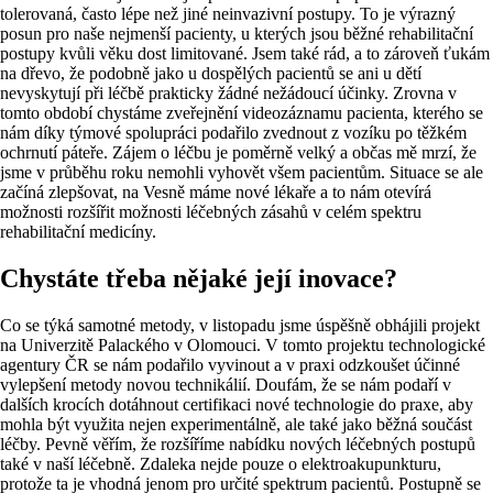
tolerovaná, často lépe než jiné neinvazivní postupy. To je výrazný
posun pro naše nejmenší pacienty, u kterých jsou běžné rehabilitační
postupy kvůli věku dost limitované. Jsem také rád, a to zároveň ťukám
na dřevo, že podobně jako u dospělých pacientů se ani u dětí
nevyskytují při léčbě prakticky žádné nežádoucí účinky. Zrovna v
tomto období chystáme zveřejnění videozáznamu pacienta, kterého se
nám díky týmové spolupráci podařilo zvednout z vozíku po těžkém
ochrnutí páteře. Zájem o léčbu je poměrně velký a občas mě mrzí, že
jsme v průběhu roku nemohli vyhovět všem pacientům. Situace se ale
začíná zlepšovat, na Vesně máme nové lékaře a to nám otevírá
možnosti rozšířit možnosti léčebných zásahů v celém spektru
rehabilitační medicíny.
Chystáte třeba nějaké její inovace?
Co se týká samotné metody, v listopadu jsme úspěšně obhájili projekt
na Univerzitě Palackého v Olomouci. V tomto projektu technologické
agentury ČR se nám podařilo vyvinout a v praxi odzkoušet účinné
vylepšení metody novou technikálií. Doufám, že se nám podaří v
dalších krocích dotáhnout certifikaci nové technologie do praxe, aby
mohla být využita nejen experimentálně, ale také jako běžná součást
léčby. Pevně věřím, že rozšíříme nabídku nových léčebných postupů
také v naší léčebně. Zdaleka nejde pouze o elektroakupunkturu,
protože ta je vhodná jenom pro určité spektrum pacientů. Postupně se