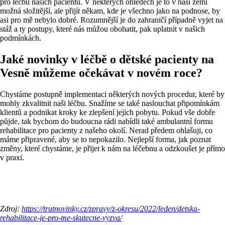
pro léčbu našich pacientů. V některých ohledech je to v naší zemi
možná složitější, ale přijít někam, kde je všechno jako na podnose, by
asi pro mě nebylo dobré. Rozumnější je do zahraničí případně vyjet na
stáž a ty postupy, které nás můžou obohatit, pak uplatnit v našich
podmínkách.
Jaké novinky v léčbě o dětské pacienty na
Vesně můžeme očekávat v novém roce?
Chystáme postupně implementaci některých nových procedur, které by
mohly zkvalitnit naši léčbu. Snažíme se také naslouchat připomínkám
klientů a podnikat kroky ke zlepšení jejich pobytu. Pokud vše dobře
půjde, tak bychom do budoucna rádi nabídli také ambulantní formu
rehabilitace pro pacienty z našeho okolí. Nerad předem ohlašuji, co
máme připravené, aby se to nepokazilo. Nejlepší forma, jak poznat
změny, které chystáme, je přijet k nám na léčebnu a odzkoušet je přímo
v praxi.
Zdroj:
https://trutnovinky.cz/zpravy/z-okresu/2022/leden/detska-
rehabilitace-je-pro-me-skutecne-vyzva/