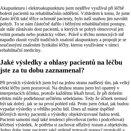
Akupunkturu i elektroakupunkturu jsem nejdříve využíval při léčbě
bolesti pacientů na rehabilitačním oddělení. Vzhledem k tomu, že jsme
často léčili také těžce ochrnuté pacienty, bylo naší snahou jim navrátit
pohyb. To se nám částečně dařilo i běžnými rehabilitačními postupy,
ale stále zůstávalo dost pacientů, u kterých se pohyb obnovoval jen
velmi pomalu nebo prakticky vůbec. Právě u těchto nemocných mě
napadlo zkusit využít tradičních znalostí akupunktury a propojit je se
současnými znalostmi fyzikální léčby, kterou využíváme v rámci
rehabilitační medicíny.
Jaké výsledky a ohlasy pacientů na léčbu
jste za tu dobu zaznamenal?
Při prvních výsledcích jsem byl na jednu stranu nadšený tím, jak velký
efekt léčby jsem pozoroval. Na druhou stranu jsem byl opatrný v
interpretacích účinku, protože každému lékaři hrozí, že při dobrém
efektu může podlehnout určitému sebeklamu. Tedy že účinek nemusí
být tak dobrý, jak se na první pohled zdá. Proto jsem čekal, jak budou
vypadat výsledky u většího počtu lidí. Dnes už máme úspěšně
léčených stovky pacientů a výsledky objektivizované řadou testů.
Pacienti samotní mají také tendenci přeceňovat (nebo i podceňovat)
léčebný výsledek. Je potřeba si zachovat střízlivý rozum a objektivitu.
Jednu dobu jsme pacienty také striktně testovali pomocí protokolů v