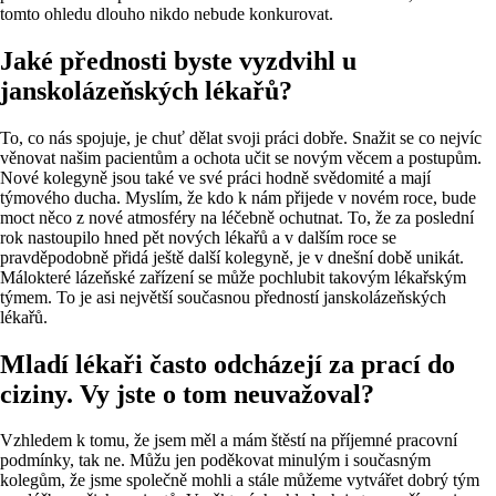
tomto ohledu dlouho nikdo nebude konkurovat.
Jaké přednosti byste vyzdvihl u
janskolázeňských lékařů?
To, co nás spojuje, je chuť dělat svoji práci dobře. Snažit se co nejvíc
věnovat našim pacientům a ochota učit se novým věcem a postupům.
Nové kolegyně jsou také ve své práci hodně svědomité a mají
týmového ducha. Myslím, že kdo k nám přijede v novém roce, bude
moct něco z nové atmosféry na léčebně ochutnat. To, že za poslední
rok nastoupilo hned pět nových lékařů a v dalším roce se
pravděpodobně přidá ještě další kolegyně, je v dnešní době unikát.
Málokteré lázeňské zařízení se může pochlubit takovým lékařským
týmem. To je asi největší současnou předností janskolázeňských
lékařů.
Mladí lékaři často odcházejí za prací do
ciziny. Vy jste o tom neuvažoval?
Vzhledem k tomu, že jsem měl a mám štěstí na příjemné pracovní
podmínky, tak ne. Můžu jen poděkovat minulým i současným
kolegům, že jsme společně mohli a stále můžeme vytvářet dobrý tým