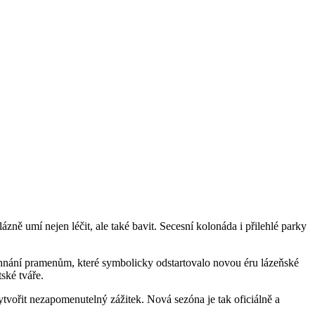
zně umí nejen léčit, ale také bavit. Secesní kolonáda i přilehlé parky
žehnání pramenům, které symbolicky odstartovalo novou éru lázeňské
ské tváře.
ytvořit nezapomenutelný zážitek. Nová sezóna je tak oficiálně a