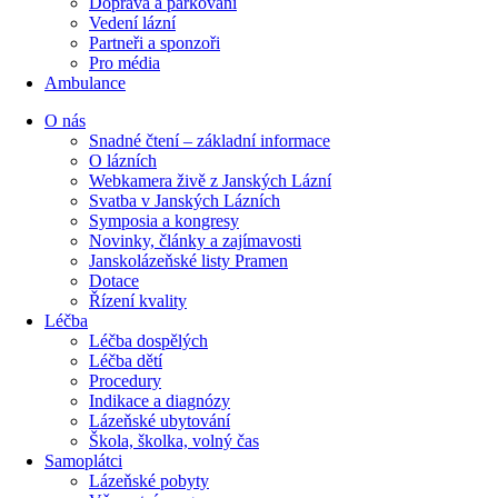
Doprava a parkování
Vedení lázní
Partneři a sponzoři
Pro média
Ambulance
O nás
Snadné čtení – základní informace
O lázních
Webkamera živě z Janských Lázní
Svatba v Janských Lázních
Symposia a kongresy
Novinky, články a zajímavosti
Janskolázeňské listy Pramen
Dotace
Řízení kvality
Léčba
Léčba dospělých
Léčba dětí
Procedury
Indikace a diagnózy
Lázeňské ubytování
Škola, školka, volný čas
Samoplátci
Lázeňské pobyty