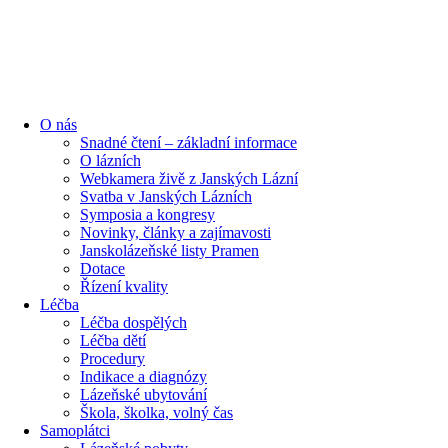
O nás
Snadné čtení – základní informace
O lázních
Webkamera živě z Janských Lázní
Svatba v Janských Lázních
Symposia a kongresy
Novinky, články a zajímavosti
Janskolázeňské listy Pramen
Dotace
Řízení kvality
Léčba
Léčba dospělých
Léčba dětí
Procedury
Indikace a diagnózy
Lázeňské ubytování
Škola, školka, volný čas
Samoplátci