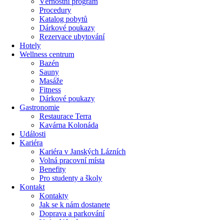
Věrnostní program
Procedury
Katalog pobytů
Dárkové poukazy​
Rezervace ubytování
Hotely
Wellness centrum
Bazén
Sauny
Masáže
Fitness
Dárkové poukazy​
Gastronomie
Restaurace Terra
Kavárna Kolonáda
Události
Kariéra
Kariéra v Janských Lázních
Volná pracovní místa
Benefity
Pro studenty a školy
Kontakt
Kontakty
Jak se k nám dostanete
Doprava a parkování