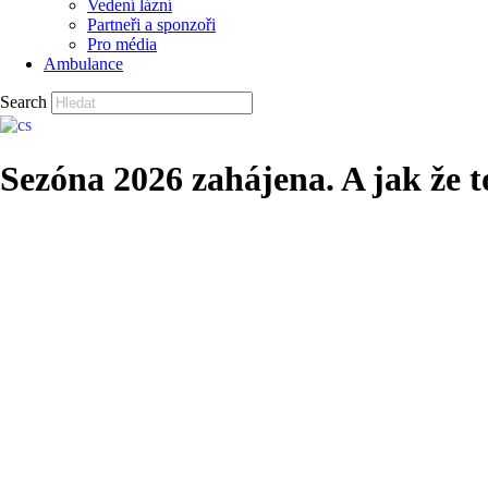
Vedení lázní
Partneři a sponzoři
Pro média
Ambulance
Search
Sezóna 2026 zahájena. A jak že 