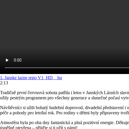
1.
Janske lazne repo V1_HD__hq
2:13
Tradičně první červnová sobota patřila i letos v Janských Lázních slavn
ožily pestrým programem pro všechny generace a slunečné počasí vytv
Návštěvníci si užili bohatý hudební doprovod, divadelní představení i
péče a pohody pro letošní rok. Pro rodiny s dětmi byly připraveny tvoři
Atmosféra byla po oba dny fantastická a plná pozitivní energie. Děkuje
úspěšně otevřena – přijďte si ji užít s námi!