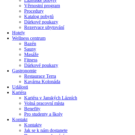
Lázeňské pobyty
Věrnostní program
Procedury
Katalog pobytů
Dárkové poukazy​
Rezervace ubytování
Hotely
Wellness centrum
Bazén
Sauny
Masáže
Fitness
Dárkové poukazy​
Gastronomie
Restaurace Terra
Kavárna Kolonáda
Události
Kariéra
Kariéra v Janských Lázních
Volná pracovní místa
Benefity
Pro studenty a školy
Kontakt
Kontakty
Jak se k nám dostanete