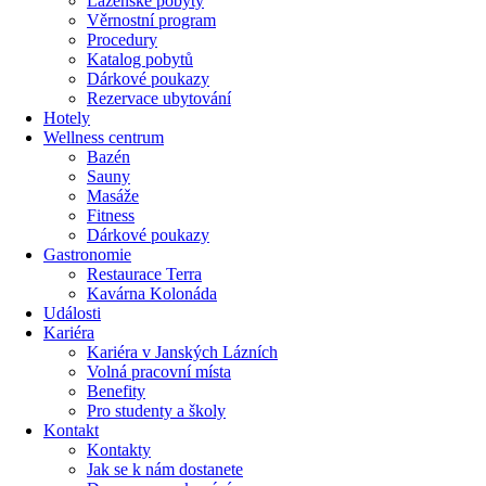
Lázeňské pobyty
Věrnostní program
Procedury
Katalog pobytů
Dárkové poukazy​
Rezervace ubytování
Hotely
Wellness centrum
Bazén
Sauny
Masáže
Fitness
Dárkové poukazy​
Gastronomie
Restaurace Terra
Kavárna Kolonáda
Události
Kariéra
Kariéra v Janských Lázních
Volná pracovní místa
Benefity
Pro studenty a školy
Kontakt
Kontakty
Jak se k nám dostanete