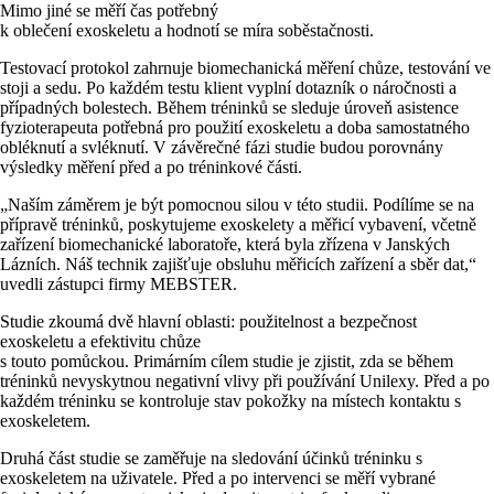
Mimo jiné se měří čas potřebný
k oblečení exoskeletu a hodnotí se míra soběstačnosti.
Testovací protokol zahrnuje biomechanická měření chůze, testování ve
stoji a sedu. Po každém testu klient vyplní dotazník o náročnosti a
případných bolestech. Během tréninků se sleduje úroveň asistence
fyzioterapeuta potřebná pro použití exoskeletu a doba samostatného
obléknutí a svléknutí. V závěrečné fázi studie budou porovnány
výsledky měření před a po tréninkové části.
„Naším záměrem je být pomocnou silou v této studii. Podílíme se na
přípravě tréninků, poskytujeme exoskelety a měřicí vybavení, včetně
zařízení biomechanické laboratoře, která byla zřízena v Janských
Lázních. Náš technik zajišťuje obsluhu měřicích zařízení a sběr dat,“
uvedli zástupci firmy MEBSTER.
Studie zkoumá dvě hlavní oblasti: použitelnost a bezpečnost
exoskeletu a efektivitu chůze
s touto pomůckou. Primárním cílem studie je zjistit, zda se během
tréninků nevyskytnou negativní vlivy při používání Unilexy. Před a po
každém tréninku se kontroluje stav pokožky na místech kontaktu s
exoskeletem.
Druhá část studie se zaměřuje na sledování účinků tréninku s
exoskeletem na uživatele. Před a po intervenci se měří vybrané