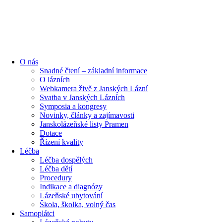
O nás
Snadné čtení – základní informace
O lázních
Webkamera živě z Janských Lázní
Svatba v Janských Lázních
Symposia a kongresy
Novinky, články a zajímavosti
Janskolázeňské listy Pramen
Dotace
Řízení kvality
Léčba
Léčba dospělých
Léčba dětí
Procedury
Indikace a diagnózy
Lázeňské ubytování
Škola, školka, volný čas
Samoplátci