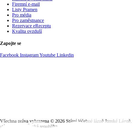
Firemní­ e-mail
Listy Pramen
Pro média
Pro zaměstnance
Rezervace eReceptu
Kvalita ovzduší
Zapojte se
Facebook
Instagram
Youtube
Linkedin
Všechna práva vyhrazena ©
2026
Státní léčebné lázně Janské Lázně,
státní podnik, Česká republika