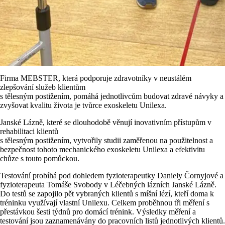
Firma MEBSTER, která podporuje zdravotníky v neustálém
zlepšování služeb klientům
s tělesným postižením, pomáhá jednotlivcům budovat zdravé návyky a
zvyšovat kvalitu života je tvůrce exoskeletu Unilexa.
Janské Lázně, které se dlouhodobě věnují inovativním přístupům v
rehabilitaci klientů
s tělesným postižením, vytvořily studii zaměřenou na použitelnost a
bezpečnost tohoto mechanického exoskeletu Unilexa a efektivitu
chůze s touto pomůckou.
Testování probíhá pod dohledem fyzioterapeutky Daniely Čornyjové a
fyzioterapeuta Tomáše Svobody v Léčebných lázních Janské Lázně.
Do testů se zapojilo pět vybraných klientů s míšní lézí, kteří doma k
tréninku využívají vlastní Unilexu. Celkem proběhnou tři měření s
přestávkou šesti týdnů pro domácí trénink. Výsledky měření a
testování jsou zaznamenávány do pracovních listů jednotlivých klientů.