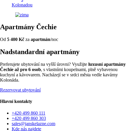
Apartmány Čechie
Od
5 400 Kč
za
apartmán
/noc
Nadstandardní apartmány
Preferujete ubytování na vyšší úrovni? Využijte
luxusní apartmány
Čechie až pro 6 osob
, s vlastními koupelnami, plně vybavenou
kuchyní a kávovarem. Nacházejí se v srdci města vedle kavárny
Kolonáda.
Rezervovat ubytování
Hlavní kontakty
+420 499 860 111
+420 499 860 303
sales@janskelazne.com
Kde nás najdete