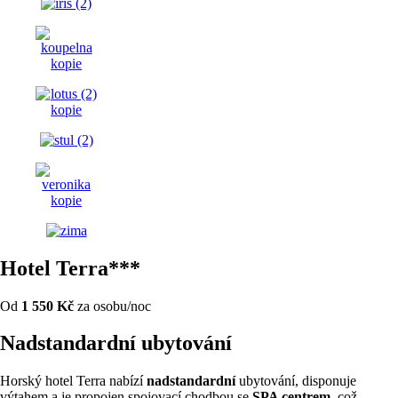
Hotel Terra***
Od
1 550 Kč
za osobu/noc
Nadstandardní ubytování
Horský hotel Terra nabízí
nadstandardní
ubytování, disponuje
výtahem a je propojen spojovací chodbou se
SPA centrem
, což