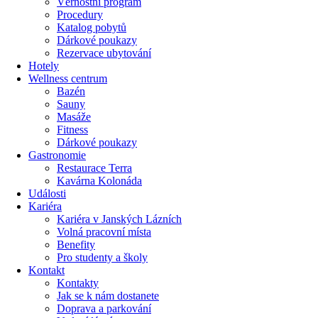
Věrnostní program
Procedury
Katalog pobytů
Dárkové poukazy​
Rezervace ubytování
Hotely
Wellness centrum
Bazén
Sauny
Masáže
Fitness
Dárkové poukazy​
Gastronomie
Restaurace Terra
Kavárna Kolonáda
Události
Kariéra
Kariéra v Janských Lázních
Volná pracovní místa
Benefity
Pro studenty a školy
Kontakt
Kontakty
Jak se k nám dostanete
Doprava a parkování