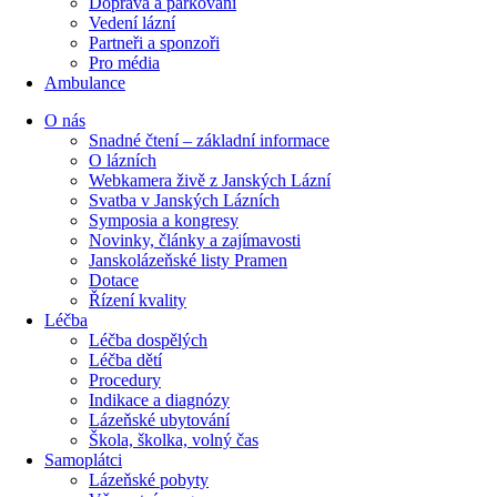
Doprava a parkování
Vedení lázní
Partneři a sponzoři
Pro média
Ambulance
O nás
Snadné čtení – základní informace
O lázních
Webkamera živě z Janských Lázní
Svatba v Janských Lázních
Symposia a kongresy
Novinky, články a zajímavosti
Janskolázeňské listy Pramen
Dotace
Řízení kvality
Léčba
Léčba dospělých
Léčba dětí
Procedury
Indikace a diagnózy
Lázeňské ubytování
Škola, školka, volný čas
Samoplátci
Lázeňské pobyty