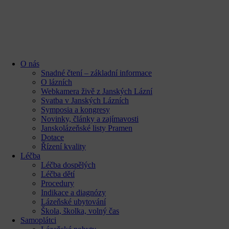
content
O nás
Snadné čtení – základní informace
O lázních
Webkamera živě z Janských Lázní
Svatba v Janských Lázních
Symposia a kongresy
Novinky, články a zajímavosti
Janskolázeňské listy Pramen
Dotace
Řízení kvality
Léčba
Léčba dospělých
Léčba dětí
Procedury
Indikace a diagnózy
Lázeňské ubytování
Škola, školka, volný čas
Samoplátci