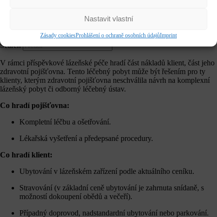
Vedení lázní
Partneři a sponzoři
Nastavit vlastní
Pro média
Ambulance
Zásady cookies
Prohlášení o ochraně osobních údajů
Imprint
Search
V rámci příspěvkové lázeňské péče hradí část nákladů klient, část jeho
zdravotní pojišťovna. Tento léčebný pobyt může být řešením pro ty
klienty, kterým zdravotní pojišťovna neschválila návrh na komplexní
lázeňský pobyt či odborný léčebný ústav.
Co hradí pojišťovna:
Kompletní léčbu a ošetřování.
Lékařská vyšetření a předepsané procedury.
Co hradí klient:
Ubytování v lázeňském zařízení podle aktuálního ceníku.
Stravování (v základní ceně ubytování je zahrnuta snídaně, s
možností dokoupení obědů a večeří).
Případný doprovod, nadstandardní ubytování nebo parkování.