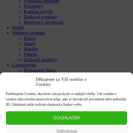
Věrnostní program
Procedury
Katalog pobytů
Dárkové poukazy​
Rezervace ubytování
Hotely
Wellness centrum
Bazén
Sauny
Masáže
Fitness
Dárkové poukazy​
Gastronomie
Restaurace Terra
Kavárna Kolonáda
Děkujeme za Váš souhlas s
Události
Cookies
Kariéra
Kariéra v Janských Lázních
Potřebujeme Cookies, abychom vám poskytli co nejlepší služby. Váš souhlas s
Volná pracovní místa
cookies nám umožní zpracovávat údaje, jako je chování při procházení nebo jedinečná
Benefity
ID. Odmítnutí může ovlivnit vlastnosti a funkce webu.
Pro studenty a školy
Kontakt
SOUHLASÍM
Kontakty
Jak se k nám dostanete
Doprava a parkování
Odmítnout