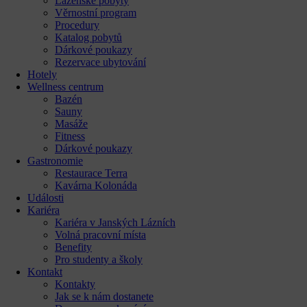
Lázeňské pobyty
Věrnostní program
Procedury
Katalog pobytů
Dárkové poukazy​
Rezervace ubytování
Hotely
Wellness centrum
Bazén
Sauny
Masáže
Fitness
Dárkové poukazy​
Gastronomie
Restaurace Terra
Kavárna Kolonáda
Události
Kariéra
Kariéra v Janských Lázních
Volná pracovní místa
Benefity
Pro studenty a školy
Kontakt
Kontakty
Jak se k nám dostanete