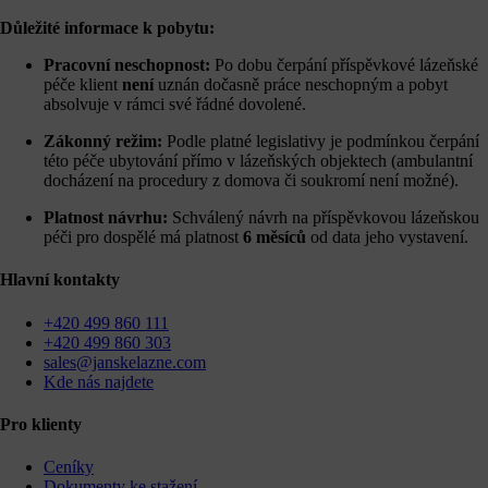
Důležité informace k pobytu:
Pracovní neschopnost:
Po dobu čerpání příspěvkové lázeňské
péče klient
není
uznán dočasně práce neschopným a pobyt
absolvuje v rámci své řádné dovolené.
Zákonný režim:
Podle platné legislativy je podmínkou čerpání
této péče ubytování přímo v lázeňských objektech (ambulantní
docházení na procedury z domova či soukromí není možné).
Platnost návrhu:
Schválený návrh na příspěvkovou lázeňskou
péči pro dospělé má platnost
6 měsíců
od data jeho vystavení.
Hlavní kontakty
+420 499 860 111
+420 499 860 303
sales@janskelazne.com
Kde nás najdete
Pro klienty
Ceníky
Dokumenty ke stažení