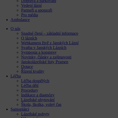
Doprava a parkování
Vedení lázní
Partneři a sponzoři
Pro média
Ambulance
O nás
Snadné čtení – základní informace
O lázních
Webkamera živě z Janských Lázní
Svatba v Janských Lázních
Symposia a kongresy
Novinky, články a zajímavosti
Janskolázeňské listy Pramen
Dotace
Řízení kvality
Léčba
Léčba dospělých
Léčba dětí
Procedury
Indikace a diagnózy
Lázeňské ubytování
Škola, školka, volný čas
Samoplátci
Lázeňské pobyty