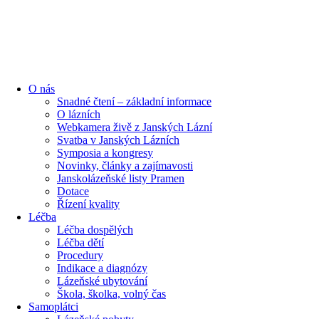
O nás
Snadné čtení – základní informace
O lázních
Webkamera živě z Janských Lázní
Svatba v Janských Lázních
Symposia a kongresy
Novinky, články a zajímavosti
Janskolázeňské listy Pramen
Dotace
Řízení kvality
Léčba
Léčba dospělých
Léčba dětí
Procedury
Indikace a diagnózy
Lázeňské ubytování
Škola, školka, volný čas
Samoplátci