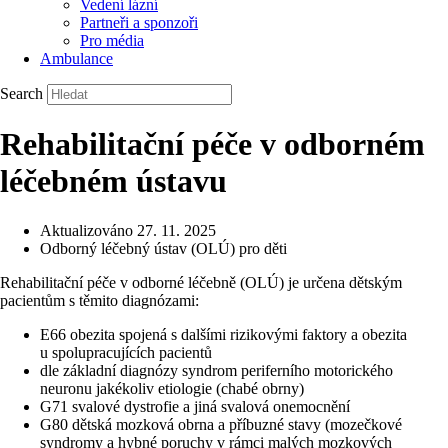
Vedení lázní
Partneři a sponzoři
Pro média
Ambulance
Search
Rehabilitační péče v odborném
léčebném ústavu
Aktualizováno
27. 11. 2025
Odborný léčebný ústav (OLÚ) pro děti
Rehabilitační péče v odborné léčebně (OLÚ) je určena dětským
pacientům s těmito diagnózami:
E66 obezita spojená s dalšími rizikovými faktory a obezita
u spolupracujících pacientů
dle základní diagnózy syndrom periferního motorického
neuronu jakékoliv etiologie (chabé obrny)
G71 svalové dystrofie a jiná svalová onemocnění
G80 dětská mozková obrna a příbuzné stavy (mozečkové
syndromy a hybné poruchy v rámci malých mozkových