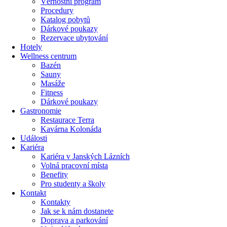
Věrnostní program
Procedury
Katalog pobytů
Dárkové poukazy​
Rezervace ubytování
Hotely
Wellness centrum
Bazén
Sauny
Masáže
Fitness
Dárkové poukazy​
Gastronomie
Restaurace Terra
Kavárna Kolonáda
Události
Kariéra
Kariéra v Janských Lázních
Volná pracovní místa
Benefity
Pro studenty a školy
Kontakt
Kontakty
Jak se k nám dostanete
Doprava a parkování