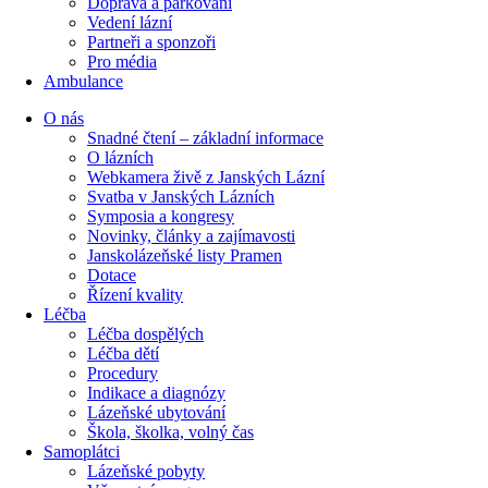
Doprava a parkování
Vedení lázní
Partneři a sponzoři
Pro média
Ambulance
O nás
Snadné čtení – základní informace
O lázních
Webkamera živě z Janských Lázní
Svatba v Janských Lázních
Symposia a kongresy
Novinky, články a zajímavosti
Janskolázeňské listy Pramen
Dotace
Řízení kvality
Léčba
Léčba dospělých
Léčba dětí
Procedury
Indikace a diagnózy
Lázeňské ubytování
Škola, školka, volný čas
Samoplátci
Lázeňské pobyty