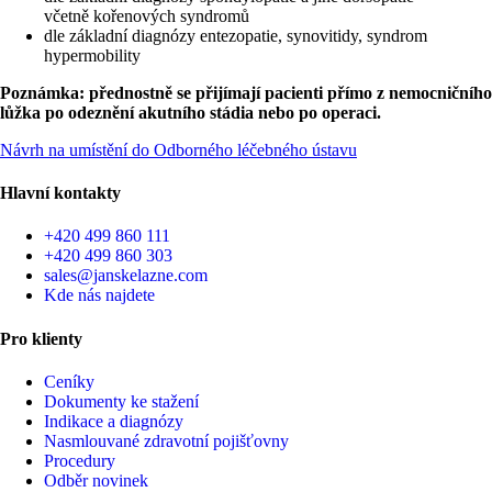
včetně kořenových syndromů
dle základní diagnózy entezopatie, synovitidy, syndrom
hypermobility
Poznámka: přednostně se přijímají pacienti přímo z nemocničního
lůžka po odeznění akutního stádia nebo po operaci.
Návrh na umístění do Odborného léčebného ústavu
Hlavní kontakty
+420 499 860 111
+420 499 860 303
sales@janskelazne.com
Kde nás najdete
Pro klienty
Ceníky
Dokumenty ke stažení
Indikace a diagnózy
Nasmlouvané zdravotní pojišťovny
Procedury
Odběr novinek