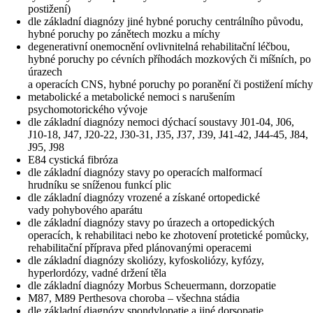
postižení)
dle základní diagnózy jiné hybné poruchy centrálního původu,
hybné poruchy po zánětech mozku a míchy
degenerativní onemocnění ovlivnitelná rehabilitační léčbou,
hybné poruchy po cévních příhodách mozkových či míšních, po
úrazech
a operacích CNS, hybné poruchy po poranění či postižení míchy
metabolické a metabolické nemoci s narušením
psychomotorického vývoje
dle základní diagnózy nemoci dýchací soustavy J01-04, J06,
J10-18, J47, J20-22, J30-31, J35, J37, J39, J41-42, J44-45, J84,
J95, J98
E84 cystická fibróza
dle základní diagnózy stavy po operacích malformací
hrudníku se sníženou funkcí plic
dle základní diagnózy vrozené a získané ortopedické
vady pohybového aparátu
dle základní diagnózy stavy po úrazech a ortopedických
operacích, k rehabilitaci nebo ke zhotovení protetické pomůcky,
rehabilitační příprava před plánovanými operacemi
dle základní diagnózy skoliózy, kyfoskoliózy, kyfózy,
hyperlordózy, vadné držení těla
dle základní diagnózy Morbus Scheuermann, dorzopatie
M87, M89 Perthesova choroba – všechna stádia
dle základní diagnózy spondylopatie a jiné dorsopatie