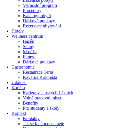
Lázeňské pobyty
Věrnostní program
Procedury
Katalog pobytů
Dárkové poukazy​
Rezervace ubytování
Hotely
Wellness centrum
Bazén
Sauny
Masáže
Fitness
Dárkové poukazy​
Gastronomie
Restaurace Terra
Kavárna Kolonáda
Události
Kariéra
Kariéra v Janských Lázních
Volná pracovní místa
Benefity
Pro studenty a školy
Kontakt
Kontakty
Jak se k nám dostanete