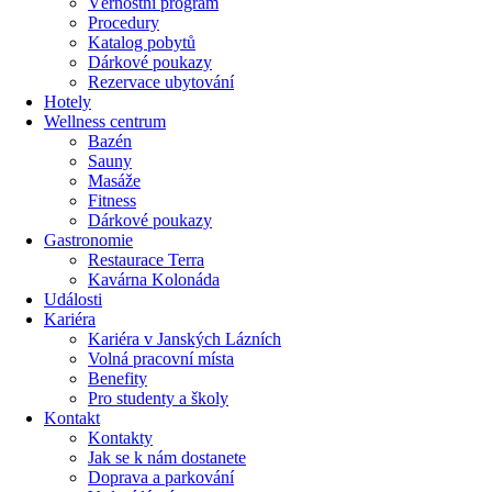
Věrnostní program
Procedury
Katalog pobytů
Dárkové poukazy​
Rezervace ubytování
Hotely
Wellness centrum
Bazén
Sauny
Masáže
Fitness
Dárkové poukazy​
Gastronomie
Restaurace Terra
Kavárna Kolonáda
Události
Kariéra
Kariéra v Janských Lázních
Volná pracovní místa
Benefity
Pro studenty a školy
Kontakt
Kontakty
Jak se k nám dostanete
Doprava a parkování