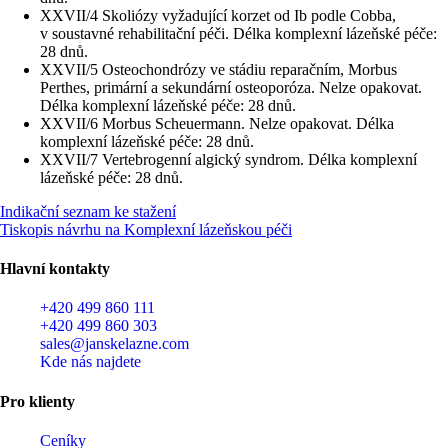
XXVII/4 Skoliózy vyžadující korzet od Ib podle Cobba,
v soustavné rehabilitační péči. Délka komplexní lázeňské péče:
28 dnů.
XXVII/5 Osteochondrózy ve stádiu reparačním, Morbus
Perthes, primární a sekundární osteoporóza. Nelze opakovat.
Délka komplexní lázeňské péče: 28 dnů.
XXVII/6 Morbus Scheuermann. Nelze opakovat. Délka
komplexní lázeňské péče: 28 dnů.
XXVII/7 Vertebrogenní algický syndrom. Délka komplexní
lázeňské péče: 28 dnů.
Indikační seznam ke stažení
Tiskopis návrhu na Komplexní lázeňskou péči
Hlavní kontakty
+420 499 860 111
+420 499 860 303
sales@janskelazne.com
Kde nás najdete
Pro klienty
Ceníky