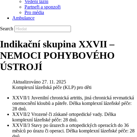
Vedení lázní
Partneři a sponzoři
Pro média
Ambulance
Search
Indikační skupina XXVII –
NEMOCI POHYBOVÉHO
ÚSTROJÍ
Aktualizováno
27. 11. 2025
Komplexní lázeňská péče (KLP) pro děti
XXVII/1 Juvenilní chronická artritis, jiná chronická revmatická
onemocnění kloubů a páteře. Délka komplexní lázeňské péče:
28 dnů.
XXVII/2 Vrozené či získané ortopedické vady. Délka
komplexní lázeňské péče: 28 dnů.
XXVII/3 Stavy po úrazech a ortopedických operacích do 36
měsíců po úrazu či operaci. Délka komplexní lázeňské péče: 28
dnů.