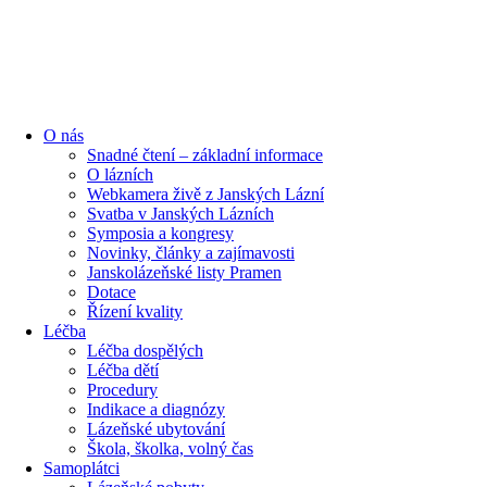
O nás
Snadné čtení – základní informace
O lázních
Webkamera živě z Janských Lázní
Svatba v Janských Lázních
Symposia a kongresy
Novinky, články a zajímavosti
Janskolázeňské listy Pramen
Dotace
Řízení kvality
Léčba
Léčba dospělých
Léčba dětí
Procedury
Indikace a diagnózy
Lázeňské ubytování
Škola, školka, volný čas
Samoplátci