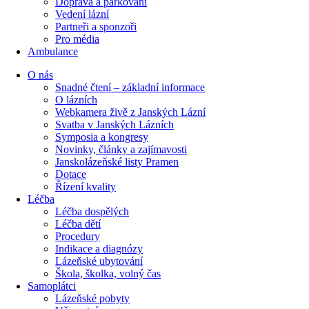
Doprava a parkování
Vedení lázní
Partneři a sponzoři
Pro média
Ambulance
O nás
Snadné čtení – základní informace
O lázních
Webkamera živě z Janských Lázní
Svatba v Janských Lázních
Symposia a kongresy
Novinky, články a zajímavosti
Janskolázeňské listy Pramen
Dotace
Řízení kvality
Léčba
Léčba dospělých
Léčba dětí
Procedury
Indikace a diagnózy
Lázeňské ubytování
Škola, školka, volný čas
Samoplátci
Lázeňské pobyty