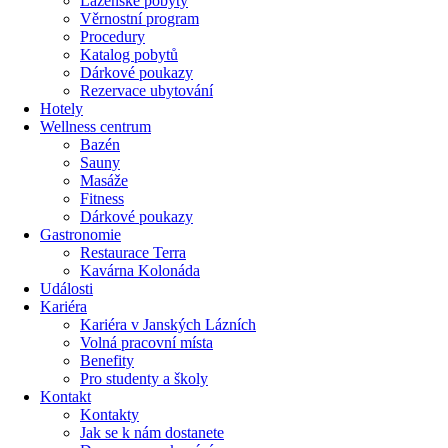
Lázeňské pobyty
Věrnostní program
Procedury
Katalog pobytů
Dárkové poukazy​
Rezervace ubytování
Hotely
Wellness centrum
Bazén
Sauny
Masáže
Fitness
Dárkové poukazy​
Gastronomie
Restaurace Terra
Kavárna Kolonáda
Události
Kariéra
Kariéra v Janských Lázních
Volná pracovní místa
Benefity
Pro studenty a školy
Kontakt
Kontakty
Jak se k nám dostanete