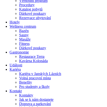
Věrnostní program
Procedury
Katalog pobytů
Dárkové poukazy​
Rezervace ubytování
Hotely
Wellness centrum
Bazén
Sauny
Masáže
Fitness
Dárkové poukazy​
Gastronomie
Restaurace Terra
Kavárna Kolonáda
Události
Kariéra
Kariéra v Janských Lázních
Volná pracovní místa
Benefity
Pro studenty a školy
Kontakt
Kontakty
Jak se k nám dostanete
Doprava a parkování