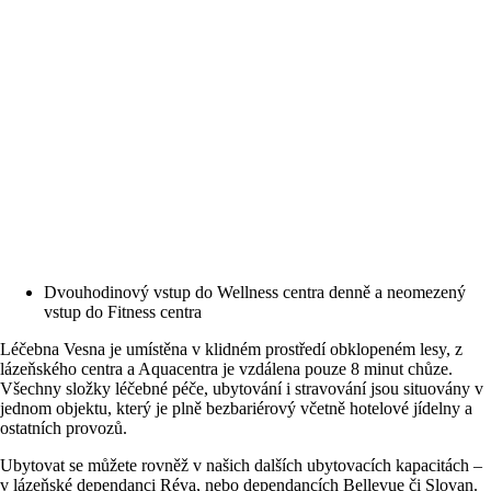
Dvouhodinový vstup do Wellness centra denně a neomezený
vstup do Fitness centra
Léčebna Vesna je umístěna v klidném prostředí obklopeném lesy, z
lázeňského centra a Aquacentra je vzdálena pouze 8 minut chůze.
Všechny složky léčebné péče, ubytování i stravování jsou situovány v
jednom objektu, který je plně bezbariérový včetně hotelové jídelny a
ostatních provozů.
Ubytovat se můžete rovněž v našich dalších ubytovacích kapacitách –
v lázeňské dependanci Réva, nebo dependancích Bellevue či Slovan.