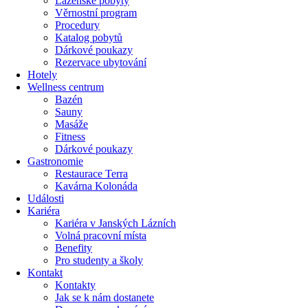
Lázeňské pobyty
Věrnostní program
Procedury
Katalog pobytů
Dárkové poukazy​
Rezervace ubytování
Hotely
Wellness centrum
Bazén
Sauny
Masáže
Fitness
Dárkové poukazy​
Gastronomie
Restaurace Terra
Kavárna Kolonáda
Události
Kariéra
Kariéra v Janských Lázních
Volná pracovní místa
Benefity
Pro studenty a školy
Kontakt
Kontakty
Jak se k nám dostanete