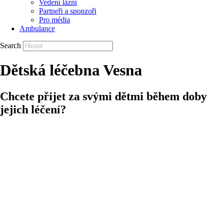
Vedení lázní
Partneři a sponzoři
Pro média
Ambulance
Search
Dětská léčebna Vesna
Chcete přijet za svými dětmi během doby
jejich léčení?