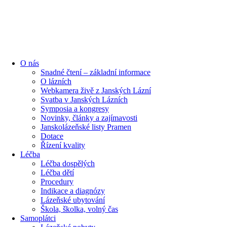
content
O nás
Snadné čtení – základní informace
O lázních
Webkamera živě z Janských Lázní
Svatba v Janských Lázních
Symposia a kongresy
Novinky, články a zajímavosti
Janskolázeňské listy Pramen
Dotace
Řízení kvality
Léčba
Léčba dospělých
Léčba dětí
Procedury
Indikace a diagnózy
Lázeňské ubytování
Škola, školka, volný čas
Samoplátci