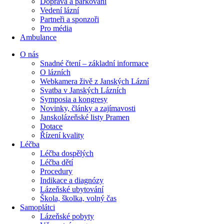
Doprava a parkování
Vedení lázní
Partneři a sponzoři
Pro média
Ambulance
O nás
Snadné čtení – základní informace
O lázních
Webkamera živě z Janských Lázní
Svatba v Janských Lázních
Symposia a kongresy
Novinky, články a zajímavosti
Janskolázeňské listy Pramen
Dotace
Řízení kvality
Léčba
Léčba dospělých
Léčba dětí
Procedury
Indikace a diagnózy
Lázeňské ubytování
Škola, školka, volný čas
Samoplátci
Lázeňské pobyty