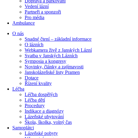
Doprava a parkování
Vedení lázní
Partneři a sponzoři
Pro média
Ambulance
O nás
Snadné čtení – základní informace
O lázních
Webkamera živě z Janských Lázní
Svatba v Janských Lázních
Symposia a kongresy
Novinky, články a zajímavosti
Janskolázeňské listy Pramen
Dotace
Řízení kvality
Léčba
Léčba dospělých
Léčba dětí
Procedury
Indikace a diagnózy
Lázeňské ubytování
Škola, školka, volný čas
Samoplátci
Lázeňské pobyty