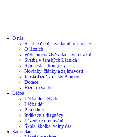
O nás
Snadné čtení – základní informace
O lázních
Webkamera živě z Janských Lázní
Svatba v Janských Lázních
Symposia a kongresy
Novinky, články a zajímavosti
Janskolázeňské listy Pramen
Dotace
Řízení kvality
Léčba
Léčba dospělých
Léčba dětí
Procedury
Indikace a diagnózy
Lázeňské ubytování
Škola, školka, volný čas
Samoplátci