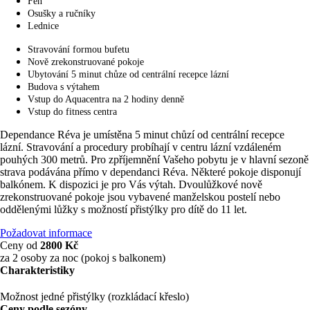
Fén
Osušky a ručníky
Lednice
Stravování formou bufetu
Nově zrekonstruované pokoje
Ubytování 5 minut chůze od centrální recepce lázní
Budova s výtahem
Vstup do Aquacentra na 2 hodiny denně
Vstup do fitness centra
Dependance Réva je umístěna 5 minut chůzí od centrální recepce
lázní. Stravování a procedury probíhají v centru lázní vzdáleném
pouhých 300 metrů. Pro zpříjemnění Vašeho pobytu je v hlavní sezoně
strava podávána přímo v dependanci Réva. Některé pokoje disponují
balkónem. K dispozici je pro Vás výtah. Dvoulůžkové nově
zrekonstruované pokoje jsou vybavené manželskou postelí nebo
oddělenými lůžky s možností přistýlky pro dítě do 11 let.
Požadovat informace
Ceny od
2800
Kč
za 2 osoby za noc (pokoj s balkonem)
Charakteristiky
Možnost jedné přistýlky (rozkládací křeslo)
Ceny podle sezóny