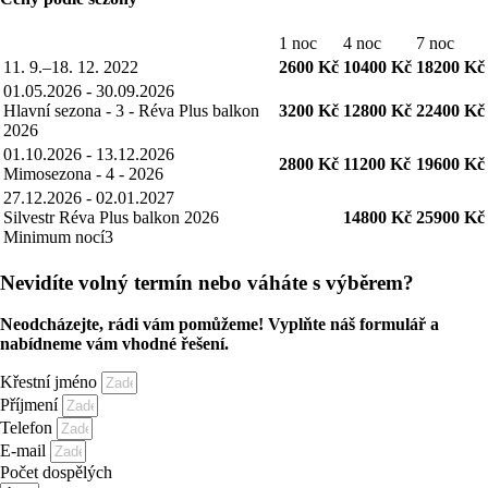
1 noc
4 noc
7 noc
11. 9.–18. 12. 2022
2600
Kč
10400
Kč
18200
Kč
01.05.2026
-
30.09.2026
Hlavní sezona - 3 - Réva Plus balkon
3200 Kč
12800 Kč
22400 Kč
2026
01.10.2026
-
13.12.2026
2800 Kč
11200 Kč
19600 Kč
Mimosezona - 4 - 2026
27.12.2026
-
02.01.2027
Silvestr Réva Plus balkon 2026
14800 Kč
25900 Kč
Minimum nocí
3
Nevidíte volný termín nebo váháte s výběrem?
Neodcházejte, rádi vám pomůžeme! Vyplňte náš formulář a
nabídneme vám vhodné řešení.
Křestní jméno
Příjmení
Telefon
E-mail
Počet dospělých