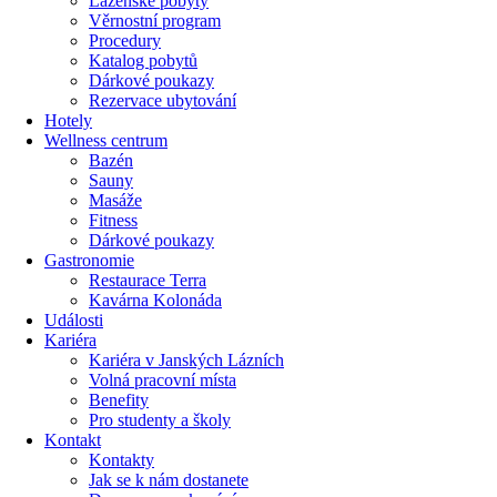
Lázeňské pobyty
Věrnostní program
Procedury
Katalog pobytů
Dárkové poukazy​
Rezervace ubytování
Hotely
Wellness centrum
Bazén
Sauny
Masáže
Fitness
Dárkové poukazy​
Gastronomie
Restaurace Terra
Kavárna Kolonáda
Události
Kariéra
Kariéra v Janských Lázních
Volná pracovní místa
Benefity
Pro studenty a školy
Kontakt
Kontakty
Jak se k nám dostanete