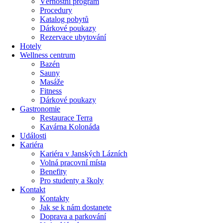
Věrnostní program
Procedury
Katalog pobytů
Dárkové poukazy​
Rezervace ubytování
Hotely
Wellness centrum
Bazén
Sauny
Masáže
Fitness
Dárkové poukazy​
Gastronomie
Restaurace Terra
Kavárna Kolonáda
Události
Kariéra
Kariéra v Janských Lázních
Volná pracovní místa
Benefity
Pro studenty a školy
Kontakt
Kontakty
Jak se k nám dostanete
Doprava a parkování