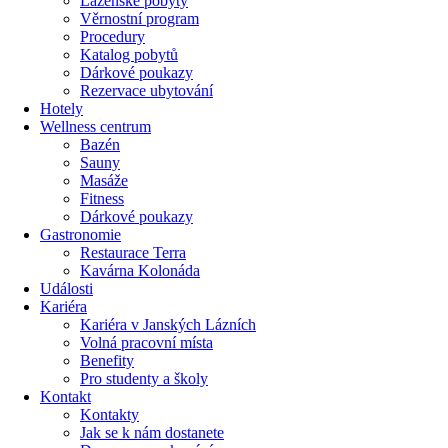
Lázeňské pobyty
Věrnostní program
Procedury
Katalog pobytů
Dárkové poukazy​
Rezervace ubytování
Hotely
Wellness centrum
Bazén
Sauny
Masáže
Fitness
Dárkové poukazy​
Gastronomie
Restaurace Terra
Kavárna Kolonáda
Události
Kariéra
Kariéra v Janských Lázních
Volná pracovní místa
Benefity
Pro studenty a školy
Kontakt
Kontakty
Jak se k nám dostanete