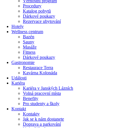
Věrnostní program
Procedury
Katalog pobytů
Dárkové poukazy​
Rezervace ubytování
Hotely
Wellness centrum
Bazén
Sauny
Masáže
Fitness
Dárkové poukazy​
Gastronomie
Restaurace Terra
Kavárna Kolonáda
Události
Kariéra
Kariéra v Janských Lázních
Volná pracovní místa
Benefity
Pro studenty a školy
Kontakt
Kontakty
Jak se k nám dostanete
Doprava a parkování