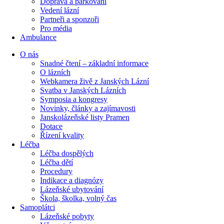
Doprava a parkování
Vedení lázní
Partneři a sponzoři
Pro média
Ambulance
O nás
Snadné čtení – základní informace
O lázních
Webkamera živě z Janských Lázní
Svatba v Janských Lázních
Symposia a kongresy
Novinky, články a zajímavosti
Janskolázeňské listy Pramen
Dotace
Řízení kvality
Léčba
Léčba dospělých
Léčba dětí
Procedury
Indikace a diagnózy
Lázeňské ubytování
Škola, školka, volný čas
Samoplátci
Lázeňské pobyty