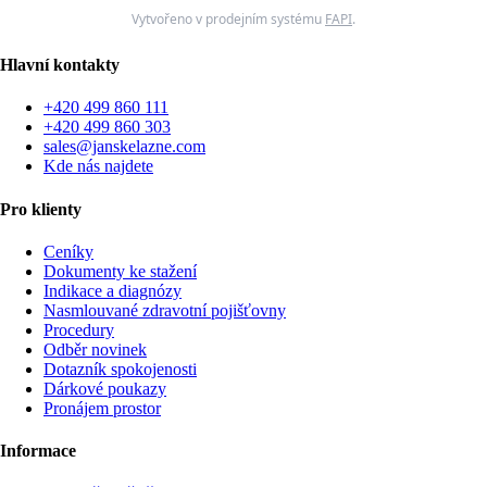
Vytvořeno v prodejním systému
FAPI
.
Hlavní kontakty
+420 499 860 111
+420 499 860 303
sales@janskelazne.com
Kde nás najdete
Pro klienty
Ceníky
Dokumenty ke stažení
Indikace a diagnózy
Nasmlouvané zdravotní pojišťovny
Procedury
Odběr novinek
Dotazník spokojenosti
Dárkové poukazy
Pronájem prostor
Informace