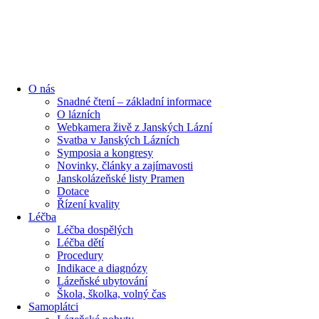
O nás
Snadné čtení – základní informace
O lázních
Webkamera živě z Janských Lázní
Svatba v Janských Lázních
Symposia a kongresy
Novinky, články a zajímavosti
Janskolázeňské listy Pramen
Dotace
Řízení kvality
Léčba
Léčba dospělých
Léčba dětí
Procedury
Indikace a diagnózy
Lázeňské ubytování
Škola, školka, volný čas
Samoplátci