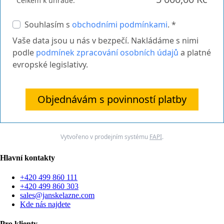
Celkem k úhradě:
Souhlasím s
obchodními podmínkami
. *
Vaše data jsou u nás v bezpečí. Nakládáme s nimi
podle
podmínek zpracování osobních údajů
a platné
evropské legislativy.
Objednávám s povinností platby
Vytvořeno v prodejním systému
FAPI
.
Hlavní kontakty
+420 499 860 111
+420 499 860 303
sales@janskelazne.com
Kde nás najdete
Pro klienty