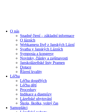
O nás
Snadné čtení – základní informace
O lázních
Webkamera živě z Janských Lázní
Svatba v Janských Lázních
Symposia a kongresy
Novinky, články a zajímavosti
Janskolázeňské listy Pramen
Dotace
Řízení kvality
Léčba
Léčba dospělých
Léčba dětí
Procedury
Indikace a diagnózy
Lázeňské ubytování
Škola, školka, volný čas
Samoplátci