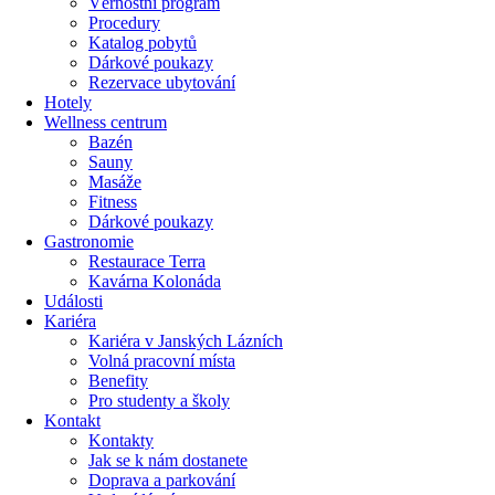
Věrnostní program
Procedury
Katalog pobytů
Dárkové poukazy​
Rezervace ubytování
Hotely
Wellness centrum
Bazén
Sauny
Masáže
Fitness
Dárkové poukazy​
Gastronomie
Restaurace Terra
Kavárna Kolonáda
Události
Kariéra
Kariéra v Janských Lázních
Volná pracovní místa
Benefity
Pro studenty a školy
Kontakt
Kontakty
Jak se k nám dostanete
Doprava a parkování