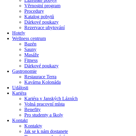
Lázeňské pobyty
Věrnostní program
Procedury
Katalog pobytů
Dárkové poukazy​
Rezervace ubytování
Hotely
Wellness centrum
Bazén
Sauny
Masáže
Fitness
Dárkové poukazy​
Gastronomie
Restaurace Terra
Kavárna Kolonáda
Události
Kariéra
Kariéra v Janských Lázních
Volná pracovní místa
Benefity
Pro studenty a školy
Kontakt
Kontakty
Jak se k nám dostanete