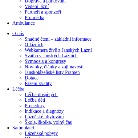
Doprava a parkování
Vedení lázní
Partneři a sponzoři
Pro média
Ambulance
O nás
Snadné čtení – základní informace
O lázních
Webkamera živě z Janských Lázní
Svatba v Janských Lázních
Symposia a kongresy
Novinky, články a zajímavosti
Janskolázeňské listy Pramen
Dotace
Řízení kvality
Léčba
Léčba dospělých
Léčba dětí
Procedury
Indikace a diagnózy
Lázeňské ubytování
Škola, školka, volný čas
Samoplátci
Lázeňské pobyty