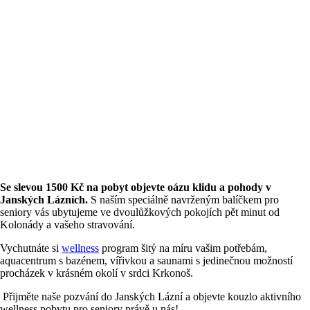
Se slevou 1500 Kč na pobyt objevte oázu klidu a pohody v
Janských Lázních.
S naším speciálně navrženým balíčkem pro
seniory vás ubytujeme ve dvoulůžkových pokojích pět minut od
Kolonády a vašeho stravování.
Vychutnáte si
wellness
program šitý na míru vašim potřebám,
aquacentrum s bazénem, vířivkou a saunami s jedinečnou možností
procházek v krásném okolí v srdci Krkonoš.
Přijměte naše pozvání do Janských Lázní a objevte kouzlo aktivního
wellness pobytu pro seniory právě u nás!