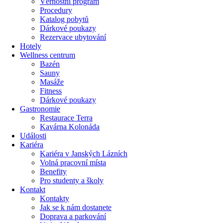
Věrnostní program
Procedury
Katalog pobytů
Dárkové poukazy​
Rezervace ubytování
Hotely
Wellness centrum
Bazén
Sauny
Masáže
Fitness
Dárkové poukazy​
Gastronomie
Restaurace Terra
Kavárna Kolonáda
Události
Kariéra
Kariéra v Janských Lázních
Volná pracovní místa
Benefity
Pro studenty a školy
Kontakt
Kontakty
Jak se k nám dostanete
Doprava a parkování