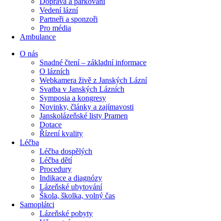
Doprava a parkování
Vedení lázní
Partneři a sponzoři
Pro média
Ambulance
O nás
Snadné čtení – základní informace
O lázních
Webkamera živě z Janských Lázní
Svatba v Janských Lázních
Symposia a kongresy
Novinky, články a zajímavosti
Janskolázeňské listy Pramen
Dotace
Řízení kvality
Léčba
Léčba dospělých
Léčba dětí
Procedury
Indikace a diagnózy
Lázeňské ubytování
Škola, školka, volný čas
Samoplátci
Lázeňské pobyty