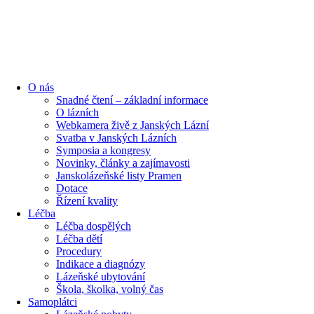
O nás
Snadné čtení – základní informace
O lázních
Webkamera živě z Janských Lázní
Svatba v Janských Lázních
Symposia a kongresy
Novinky, články a zajímavosti
Janskolázeňské listy Pramen
Dotace
Řízení kvality
Léčba
Léčba dospělých
Léčba dětí
Procedury
Indikace a diagnózy
Lázeňské ubytování
Škola, školka, volný čas
Samoplátci