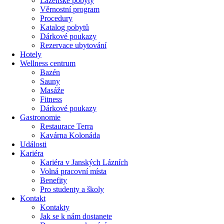
Lázeňské pobyty
Věrnostní program
Procedury
Katalog pobytů
Dárkové poukazy​
Rezervace ubytování
Hotely
Wellness centrum
Bazén
Sauny
Masáže
Fitness
Dárkové poukazy​
Gastronomie
Restaurace Terra
Kavárna Kolonáda
Události
Kariéra
Kariéra v Janských Lázních
Volná pracovní místa
Benefity
Pro studenty a školy
Kontakt
Kontakty
Jak se k nám dostanete