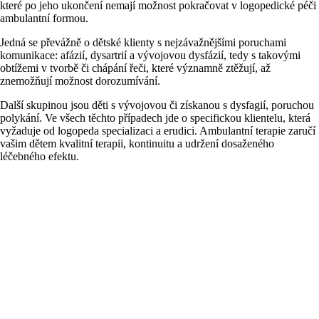
které po jeho ukončení nemají možnost pokračovat v logopedické péči
ambulantní formou.
Jedná se převážně o dětské klienty s nejzávažnějšími poruchami
komunikace: afázií, dysartrií a vývojovou dysfázií, tedy s takovými
obtížemi v tvorbě či chápání řeči, které významně ztěžují, až
znemožňují možnost dorozumívání.
Další skupinou jsou děti s vývojovou či získanou s dysfagií, poruchou
polykání. Ve všech těchto případech jde o specifickou klientelu, která
vyžaduje od logopeda specializaci a erudici. Ambulantní terapie zaručí
vašim dětem kvalitní terapii, kontinuitu a udržení dosaženého
léčebného efektu.