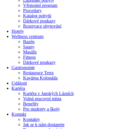
Lázeňské pobyty
Věrnostní program
Procedury
Katalog pobytů
Dárkové poukazy​
Rezervace ubytování
Hotely
Wellness centrum
Bazén
Sauny
Masáže
Fitness
Dárkové poukazy​
Gastronomie
Restaurace Terra
Kavárna Kolonáda
Události
Kariéra
Kariéra v Janských Lázních
Volná pracovní místa
Benefity
Pro studenty a školy
Kontakt
Kontakty
Jak se k nám dostanete