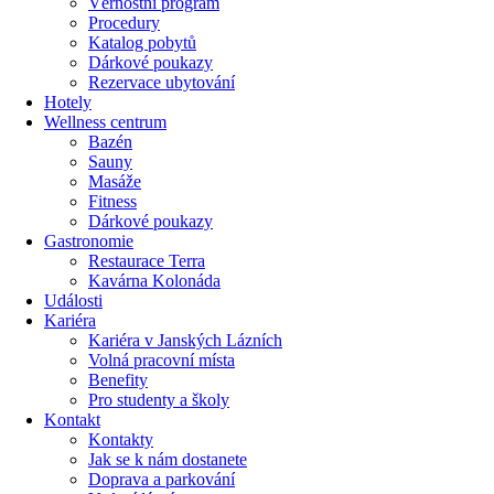
Věrnostní program
Procedury
Katalog pobytů
Dárkové poukazy​
Rezervace ubytování
Hotely
Wellness centrum
Bazén
Sauny
Masáže
Fitness
Dárkové poukazy​
Gastronomie
Restaurace Terra
Kavárna Kolonáda
Události
Kariéra
Kariéra v Janských Lázních
Volná pracovní místa
Benefity
Pro studenty a školy
Kontakt
Kontakty
Jak se k nám dostanete
Doprava a parkování