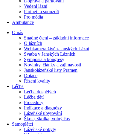
Doprava a parkování
Vedení lázní
Partneři a sponzoři
Pro média
Ambulance
O nás
Snadné čtení – základní informace
O lázních
Webkamera živě z Janských Lázní
Svatba v Janských Lázních
Symposia a kongresy
Novinky, články a zajímavosti
Janskolázeňské listy Pramen
Dotace
Řízení kvality
Léčba
Léčba dospělých
Léčba dětí
Procedury
Indikace a diagnózy
Lázeňské ubytování
Škola, školka, volný čas
Samoplátci
Lázeňské pobyty