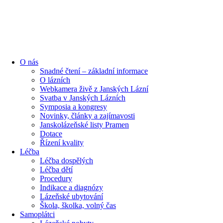
content
O nás
Snadné čtení – základní informace
O lázních
Webkamera živě z Janských Lázní
Svatba v Janských Lázních
Symposia a kongresy
Novinky, články a zajímavosti
Janskolázeňské listy Pramen
Dotace
Řízení kvality
Léčba
Léčba dospělých
Léčba dětí
Procedury
Indikace a diagnózy
Lázeňské ubytování
Škola, školka, volný čas
Samoplátci