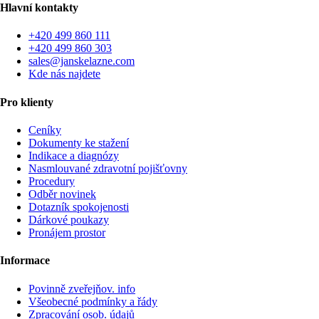
Hlavní kontakty
+420 499 860 111
+420 499 860 303
sales@janskelazne.com
Kde nás najdete
Pro klienty
Ceníky
Dokumenty ke stažení
Indikace a diagnózy
Nasmlouvané zdravotní pojišťovny
Procedury
Odběr novinek
Dotazník spokojenosti
Dárkové poukazy
Pronájem prostor
Informace
Povinně zveřejňov. info
Všeobecné podmínky a řády
Zpracování osob. údajů