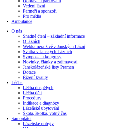
Doprava a parkování
Vedení lázní
Partneři a sponzoři
Pro média
Ambulance
O nás
Snadné čtení – základní informace
O lázních
Webkamera živě z Janských Lázní
Svatba v Janských Lázních
Symposia a kongresy
Novinky, články a zajímavosti
Janskolázeňské listy Pramen
Dotace
Řízení kvality
Léčba
Léčba dospělých
Léčba dětí
Procedury
Indikace a diagnózy
Lázeňské ubytování
Škola, školka, volný čas
Samoplátci
Lázeňské pobyty