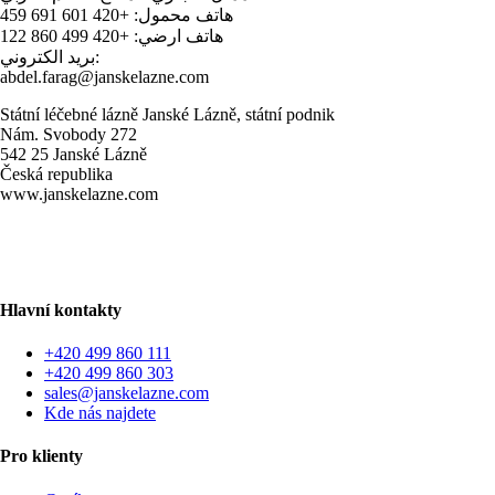
هاتف محمول: +420 601 691 459
هاتف ارضي: +420 499 860 122
بريد الكتروني:
abdel.farag@janskelazne.com
Státní léčebné lázně Janské Lázně, státní podnik
Nám. Svobody 272
542 25 Janské Lázně
Česká republika
www.janskelazne.com
Hlavní kontakty
+420 499 860 111
+420 499 860 303
sales@janskelazne.com
Kde nás najdete
Pro klienty