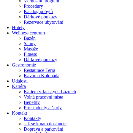
Věrnostní program
Procedury
Katalog pobytů
Dárkové poukazy​
Rezervace ubytování
Hotely
Wellness centrum
Bazén
Sauny
Masáže
Fitness
Dárkové poukazy​
Gastronomie
Restaurace Terra
Kavárna Kolonáda
Události
Kariéra
Kariéra v Janských Lázních
Volná pracovní místa
Benefity
Pro studenty a školy
Kontakt
Kontakty
Jak se k nám dostanete
Doprava a parkování