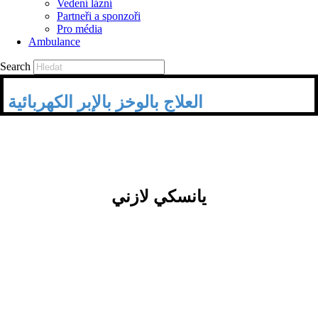
Vedení lázní
Partneři a sponzoři
Pro média
Ambulance
Search
العلاج بالوخز بالإبر الكهربائية
يانسكي لازني