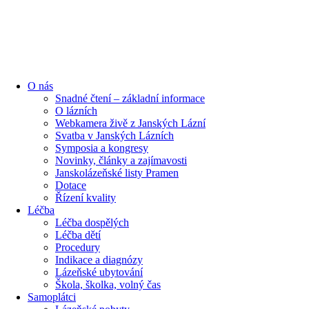
content
O nás
Snadné čtení – základní informace
O lázních
Webkamera živě z Janských Lázní
Svatba v Janských Lázních
Symposia a kongresy
Novinky, články a zajímavosti
Janskolázeňské listy Pramen
Dotace
Řízení kvality
Léčba
Léčba dospělých
Léčba dětí
Procedury
Indikace a diagnózy
Lázeňské ubytování
Škola, školka, volný čas
Samoplátci