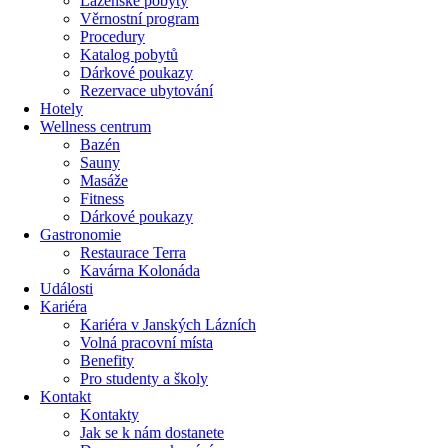
Lázeňské pobyty
Věrnostní program
Procedury
Katalog pobytů
Dárkové poukazy​
Rezervace ubytování
Hotely
Wellness centrum
Bazén
Sauny
Masáže
Fitness
Dárkové poukazy​
Gastronomie
Restaurace Terra
Kavárna Kolonáda
Události
Kariéra
Kariéra v Janských Lázních
Volná pracovní místa
Benefity
Pro studenty a školy
Kontakt
Kontakty
Jak se k nám dostanete