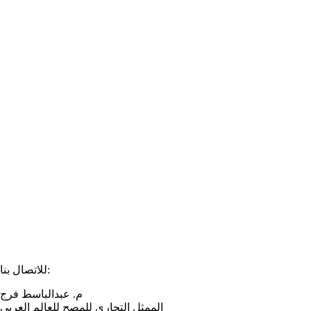
للاتصال بنا:
م. عبدالباسط فرج
الممثل التجاري للمصح للعالم العربي