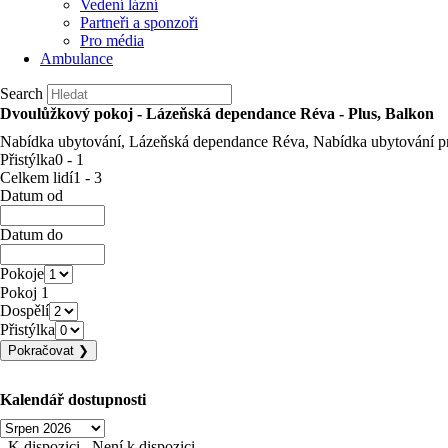
Vedení lázní
Partneři a sponzoři
Pro média
Ambulance
Search
Dvoulůžkový pokoj - Lázeňská dependance Réva - Plus, Balkon
Nabídka ubytování, Lázeňská dependance Réva, Nabídka ubytování pr
Přistýlka
0 - 1
Celkem lidí
1 - 3
Datum od
Datum do
Pokoje
Pokoj 1
Dospělí
Přistýlka
Kalendář dostupnosti
K dispozici
Není k dispozici