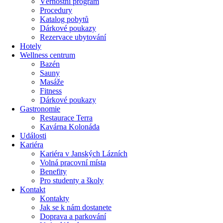
Věrnostní program
Procedury
Katalog pobytů
Dárkové poukazy​
Rezervace ubytování
Hotely
Wellness centrum
Bazén
Sauny
Masáže
Fitness
Dárkové poukazy​
Gastronomie
Restaurace Terra
Kavárna Kolonáda
Události
Kariéra
Kariéra v Janských Lázních
Volná pracovní místa
Benefity
Pro studenty a školy
Kontakt
Kontakty
Jak se k nám dostanete
Doprava a parkování