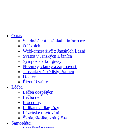
content
O nás
Snadné čtení – základní informace
O lázních
Webkamera živě z Janských Lázní
Svatba v Janských Lázních
Symposia a kongresy
Novinky, články a zajímavosti
Janskolázeňské listy Pramen
Dotace
Řízení kvality
Léčba
Léčba dospělých
Léčba dětí
Procedury
Indikace a diagnózy
Lázeňské ubytování
Škola, školka, volný čas
Samoplátci