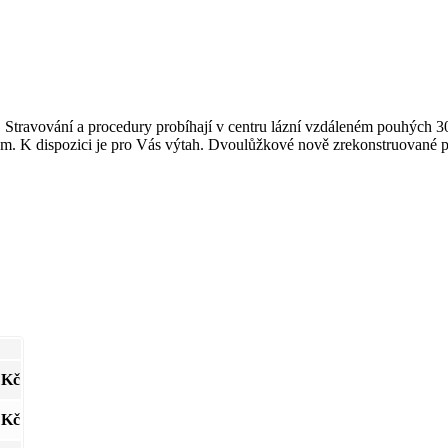
. Stravování a procedury probíhají v centru lázní vzdáleném pouhých 3
m. K dispozici je pro Vás výtah. Dvoulůžkové nově zrekonstruované p
 Kč
 Kč