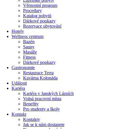
Lázeňské pobyty
Věrnostní program
Procedury
Katalog pobytů
Dárkové poukazy​
Rezervace ubytování
Hotely
Wellness centrum
Bazén
Sauny
Masáže
Fitness
Dárkové poukazy​
Gastronomie
Restaurace Terra
Kavárna Kolonáda
Události
Kariéra
Kariéra v Janských Lázních
Volná pracovní místa
Benefity
Pro studenty a školy
Kontakt
Kontakty
Jak se k nám dostanete