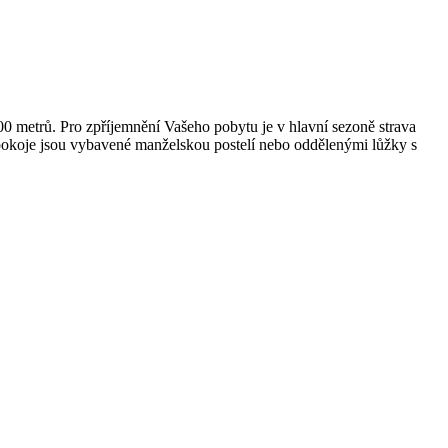
00 metrů. Pro zpříjemnění Vašeho pobytu je v hlavní sezoně strava
okoje jsou vybavené manželskou postelí nebo oddělenými lůžky s