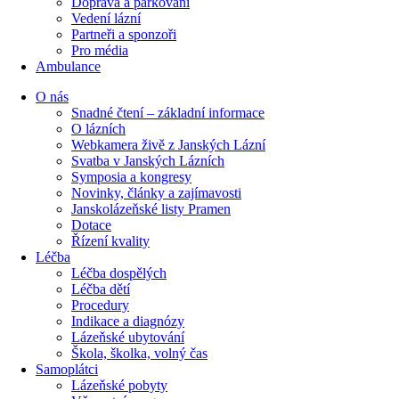
Doprava a parkování
Vedení lázní
Partneři a sponzoři
Pro média
Ambulance
O nás
Snadné čtení – základní informace
O lázních
Webkamera živě z Janských Lázní
Svatba v Janských Lázních
Symposia a kongresy
Novinky, články a zajímavosti
Janskolázeňské listy Pramen
Dotace
Řízení kvality
Léčba
Léčba dospělých
Léčba dětí
Procedury
Indikace a diagnózy
Lázeňské ubytování
Škola, školka, volný čas
Samoplátci
Lázeňské pobyty