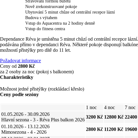
Stravování formou bufetu
Nově zrekonstruované pokoje
Ubytování 5 minut chůze od centrální recepce lázní
Budova s výtahem
Vstup do Aquacentra na 2 hodiny denně
Vstup do fitness centra
Dependance Réva je umístěna 5 minut chůzí od centrální recepce lázní
podávána přímo v dependanci Réva. Některé pokoje disponují balkóne
možností přistýlky pro dítě do 11 let.
Požadovat informace
Ceny od
2800
Kč
za 2 osoby za noc (pokoj s balkonem)
Charakteristiky
Možnost jedné přistýlky (rozkládací křeslo)
Ceny podle sezóny
1 noc
4 noc
7 noc
01.05.2026
-
30.09.2026
3200 Kč
12800 Kč
22400
Hlavní sezona - 3 - Réva Plus balkon 2026
01.10.2026
-
13.12.2026
2800 Kč
11200 Kč
19600
Mimosezona - 4 - 2026