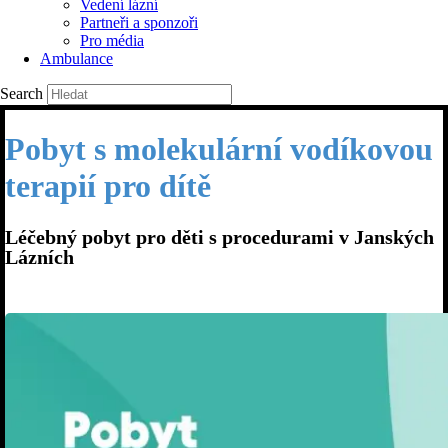
Vedení lázní
Partneři a sponzoři
Pro média
Ambulance
Search
Pobyt s molekulární vodíkovou
terapií pro dítě
Léčebný pobyt pro děti s procedurami v Janských
Lázních