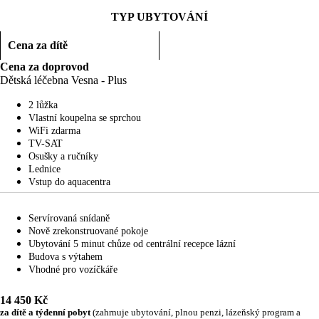
TYP UBYTOVÁNÍ
Cena za dítě
Cena za doprovod​
Dětská léčebna Vesna - Plus
2 lůžka
Vlastní koupelna se sprchou
WiFi zdarma
TV-SAT
Osušky a ručníky
Lednice
Vstup do aquacentra
Servírovaná snídaně
Nově zrekonstruované pokoje
Ubytování 5 minut chůze od centrální recepce lázní
Budova s výtahem
Vhodné pro vozíčkáře
14 450 Kč
za dítě a týdenní pobyt
(zahrnuje ubytování, plnou penzi, lázeňský program a