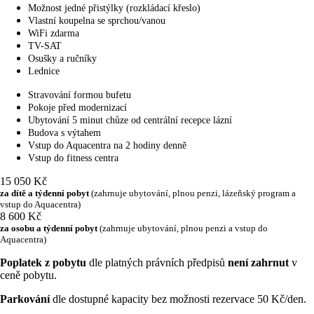
Možnost jedné přistýlky (rozkládací křeslo)
Vlastní koupelna se sprchou/vanou
WiFi zdarma
TV-SAT
Osušky a ručníky
Lednice
Stravování formou bufetu
Pokoje před modernizací
Ubytování 5 minut chůze od centrální recepce lázní
Budova s výtahem
Vstup do Aquacentra na 2 hodiny denně
Vstup do fitness centra
15 050 Kč
za dítě a týdenní pobyt
(zahrnuje ubytování, plnou penzi, lázeňský program a
vstup do Aquacentra)
8 600 Kč
za osobu a týdenní pobyt
(zahrnuje ubytování, plnou penzi a vstup do
Aquacentra)
Poplatek z pobytu
dle platných právních předpisů
není zahrnut
v
ceně pobytu.
Parkování
dle dostupné kapacity bez možnosti rezervace 50 Kč/den.