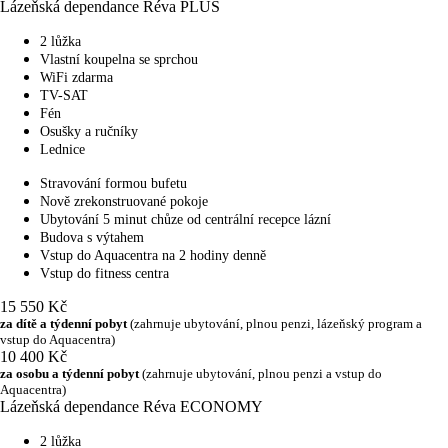
Lázeňská dependance Réva PLUS
2 lůžka
Vlastní koupelna se sprchou
WiFi zdarma
TV-SAT
Fén
Osušky a ručníky
Lednice
Stravování formou bufetu
Nově zrekonstruované pokoje
Ubytování 5 minut chůze od centrální recepce lázní
Budova s výtahem
Vstup do Aquacentra na 2 hodiny denně
Vstup do fitness centra
15 550 Kč
za dítě a týdenní pobyt
(zahrnuje ubytování, plnou penzi, lázeňský program a
vstup do Aquacentra)
10 400 Kč
za osobu a týdenní pobyt
(zahrnuje ubytování, plnou penzi a vstup do
Aquacentra)
Lázeňská dependance Réva ECONOMY
2 lůžka