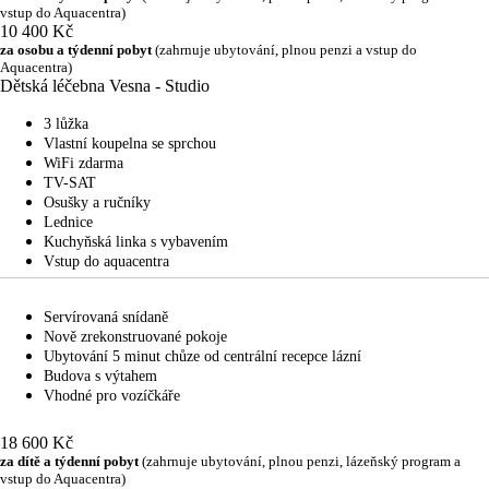
vstup do Aquacentra)
10 400 Kč
za osobu a týdenní pobyt
(zahrnuje ubytování, plnou penzi a vstup do
Aquacentra)
Dětská léčebna Vesna - Studio
3 lůžka
Vlastní koupelna se sprchou
WiFi zdarma
TV-SAT
Osušky a ručníky
Lednice
Kuchyňská linka s vybavením
Vstup do aquacentra
Servírovaná snídaně
Nově zrekonstruované pokoje
Ubytování 5 minut chůze od centrální recepce lázní
Budova s výtahem
Vhodné pro vozíčkáře
18 600 Kč
za dítě a týdenní pobyt
(zahrnuje ubytování, plnou penzi, lázeňský program a
vstup do Aquacentra)