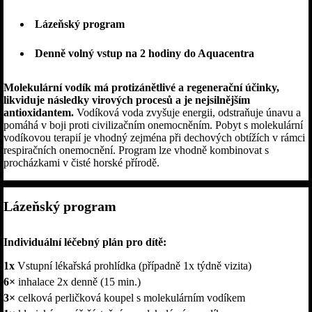
Lázeňský program
Denně volný vstup na 2 hodiny do Aquacentra
Molekulární vodík má protizánětlivé a regenerační účinky,
likviduje následky virových procesů a je nejsilnějším
antioxidantem.
Vodíková voda zvyšuje energii, odstraňuje únavu a
pomáhá v boji proti civilizačním onemocněním. Pobyt s molekulární
vodíkovou terapií je vhodný zejména při dechových obtížích v rámci
respiračních onemocnění. Program lze vhodně kombinovat s
procházkami v čisté horské přírodě.
Lázeňský program
Individuální léčebný plán pro dítě:
1x
Vstupní lékařská prohlídka (případně 1x týdně vizita)
6×
inhalace 2x denně (15 min.)
3×
celková perličková koupel s molekulárním vodíkem