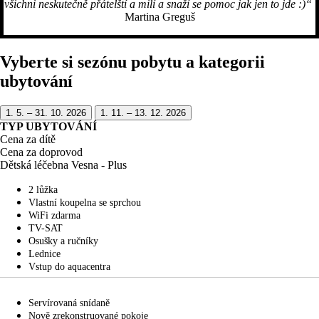
všichni neskutečně přátelští a milí a snaží se pomoc jak jen to jde :)“
​
Martina Greguš
Vyberte si sezónu pobytu a kategorii
ubytování
1. 5. – 31. 10. 2026
1. 11. – 13. 12. 2026
TYP UBYTOVÁNÍ
Cena za dítě
Cena za doprovod​
Dětská léčebna Vesna - Plus
2 lůžka
Vlastní koupelna se sprchou
WiFi zdarma
TV-SAT
Osušky a ručníky
Lednice
Vstup do aquacentra
Servírovaná snídaně
Nově zrekonstruované pokoje