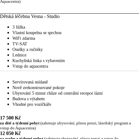
Aquacentra)
Dětská léčebna Vesna - Studio
3 lůžka
Vlastní koupelna se sprchou
WiFi zdarma
TV-SAT
Osušky a ručníky
Lednice
Kuchyňská linka s vybavením
Vstup do aquacentra
Servírovaná snídaně
Nově zrekonstruované pokoje
Ubytování 5 minut chůze od centrální recepce lázní
Budova s výtahem
Vhodné pro vozíčkáře
17 500 Kč
za dítě a týdenní pobyt
(zahrnuje ubytování, plnou penzi, lázeňský program a
vstup do Aquacentra)
12 050 Kč
za osobu a týdenní pobyt
(zahrnuje ubytování, plnou penzi a vstup do