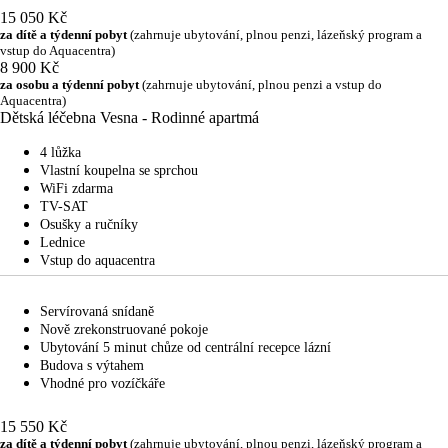
15 050 Kč
za dítě a týdenní pobyt
(zahrnuje ubytování, plnou penzi, lázeňský program a
vstup do Aquacentra)
8 900 Kč
za osobu a týdenní pobyt
(zahrnuje ubytování, plnou penzi a vstup do
Aquacentra)
Dětská léčebna Vesna - Rodinné apartmá
4 lůžka
Vlastní koupelna se sprchou
WiFi zdarma
TV-SAT
Osušky a ručníky
Lednice
Vstup do aquacentra
Servírovaná snídaně
Nově zrekonstruované pokoje
Ubytování 5 minut chůze od centrální recepce lázní
Budova s výtahem
Vhodné pro vozíčkáře
15 550 Kč
za dítě a týdenní pobyt
(zahrnuje ubytování, plnou penzi, lázeňský program a