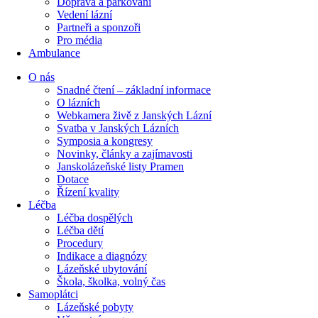
Doprava a parkování
Vedení lázní
Partneři a sponzoři
Pro média
Ambulance
O nás
Snadné čtení – základní informace
O lázních
Webkamera živě z Janských Lázní
Svatba v Janských Lázních
Symposia a kongresy
Novinky, články a zajímavosti
Janskolázeňské listy Pramen
Dotace
Řízení kvality
Léčba
Léčba dospělých
Léčba dětí
Procedury
Indikace a diagnózy
Lázeňské ubytování
Škola, školka, volný čas
Samoplátci
Lázeňské pobyty