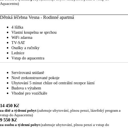
Aquacentra)
Dětská léčebna Vesna - Rodinné apartmá
4 lůžka
Vlastní koupelna se sprchou
WiFi zdarma
TV-SAT
Osušky a ručníky
Lednice
Vstup do aquacentra
Servírovaná snídaně
Nově zrekonstruované pokoje
Ubytování 5 minut chůze od centrální recepce lázní
Budova s výtahem
Vhodné pro vozíčkáře
14 450 Kč
za dítě a týdenní pobyt
(zahrnuje ubytování, plnou penzi, lázeňský program a
vstup do Aquacentra)
9 550 Kč
za osobu a týdenní pobyt
(zahrnuje ubytování, plnou penzi a vstup do