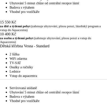
Ubytování 5 minut chůze od centrální recepce lázní
Budova s výtahem
Vhodné pro vozíčkáře
15 550 Kč
za dítě a týdenní pobyt
(zahrnuje ubytování, plnou penzi, lázeňský program a
vstup do Aquacentra)
10 400 Kč
za osobu a týdenní pobyt
(zahrnuje ubytování, plnou penzi a vstup do
Aquacentra)
Dětská léčebna Vesna - Standard
2 lůžka
WiFi zdarma
TV-SAT
Osušky a ručníky
Lednice
Vstup do aquacentra
Servírovaná snídaně
Ubytování 5 minut chůze od centrální recepce lázní
Budova s výtahem
Vhodné pro vozíčkáře