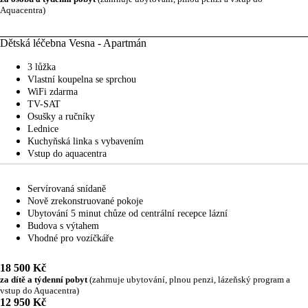
Aquacentra)
Dětská léčebna Vesna - Apartmán
3 lůžka
Vlastní koupelna se sprchou
WiFi zdarma
TV-SAT
Osušky a ručníky
Lednice
Kuchyňská linka s vybavením
Vstup do aquacentra
Servírovaná snídaně
Nově zrekonstruované pokoje
Ubytování 5 minut chůze od centrální recepce lázní
Budova s výtahem
Vhodné pro vozíčkáře
18 500 Kč
za dítě a týdenní pobyt
(zahrnuje ubytování, plnou penzi, lázeňský program a
vstup do Aquacentra)
12 950 Kč