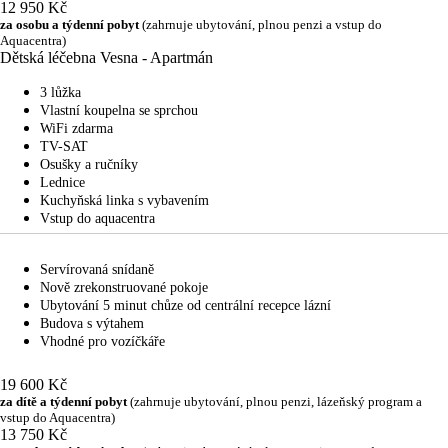
12 950 Kč
za osobu a týdenní pobyt
(zahrnuje ubytování, plnou penzi a vstup do
Aquacentra)
Dětská léčebna Vesna - Apartmán
3 lůžka
Vlastní koupelna se sprchou
WiFi zdarma
TV-SAT
Osušky a ručníky
Lednice
Kuchyňská linka s vybavením
Vstup do aquacentra
Servírovaná snídaně
Nově zrekonstruované pokoje
Ubytování 5 minut chůze od centrální recepce lázní
Budova s výtahem
Vhodné pro vozíčkáře
19 600 Kč
za dítě a týdenní pobyt
(zahrnuje ubytování, plnou penzi, lázeňský program a
vstup do Aquacentra)
13 750 Kč