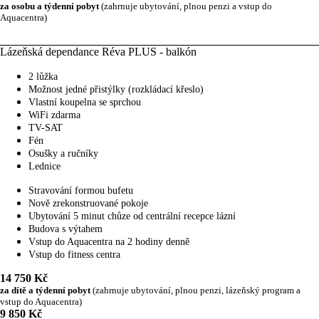
za osobu a týdenní pobyt
(zahrnuje ubytování, plnou penzi a vstup do
Aquacentra)
Lázeňská dependance Réva PLUS - balkón
2 lůžka
Možnost jedné přistýlky (rozkládací křeslo)
Vlastní koupelna se sprchou
WiFi zdarma
TV-SAT
Fén
Osušky a ručníky
Lednice
Stravování formou bufetu
Nově zrekonstruované pokoje
Ubytování 5 minut chůze od centrální recepce lázní
Budova s výtahem
Vstup do Aquacentra na 2 hodiny denně
Vstup do fitness centra
14 750 Kč
za dítě a týdenní pobyt
(zahrnuje ubytování, plnou penzi, lázeňský program a
vstup do Aquacentra)
9 850 Kč