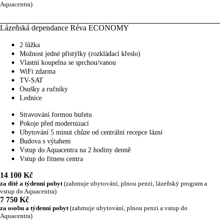
Aquacentra)
Lázeňská dependance Réva ECONOMY
2 lůžka
Možnost jedné přistýlky (rozkládací křeslo)
Vlastní koupelna se sprchou/vanou
WiFi zdarma
TV-SAT
Osušky a ručníky
Lednice
Stravování formou bufetu
Pokoje před modernizací
Ubytování 5 minut chůze od centrální recepce lázní
Budova s výtahem
Vstup do Aquacentra na 2 hodiny denně
Vstup do fitness centra
14 100 Kč
za dítě a týdenní pobyt
(zahrnuje ubytování, plnou penzi, lázeňský program a
vstup do Aquacentra)
7 750 Kč
za osobu a týdenní pobyt
(zahrnuje ubytování, plnou penzi a vstup do
Aquacentra)