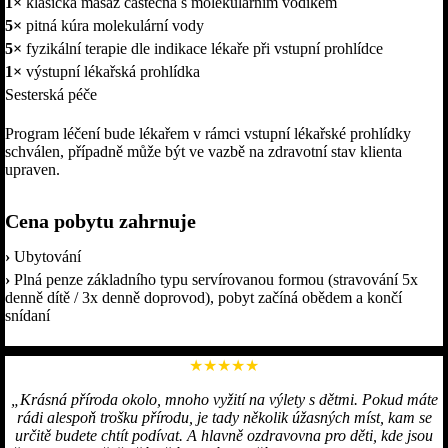
1×
klasická masáž částečná s molekulárním vodíkem
5×
pitná kúra molekulární vody
5×
fyzikální terapie dle indikace lékaře při vstupní prohlídce
1×
výstupní lékařská prohlídka
Sesterská péče
Program léčení bude lékařem v rámci vstupní lékařské prohlídky
schválen, případně může být ve vazbě na zdravotní stav klienta
upraven.
Cena pobytu zahrnuje
›
Ubytování
›
Plná penze základního typu servírovanou formou (stravování 5x
denně dítě / 3x denně doprovod), pobyt začíná obědem a končí
snídaní
★★★★★
„Krásná příroda okolo, mnoho vyžití na výlety s dětmi. Pokud máte
rádi alespoň trošku přírodu, je tady několik úžasných míst, kam se
určitě budete chtít podívat. A hlavně ozdravovna pro děti, kde jsou