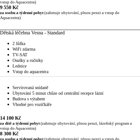
vstup do Aquacentra)
9 550 Kč
za osobu a týdenní pobyt
(zahrnuje ubytování, plnou penzi a vstup do
Aquacentra)
Dětská léčebna Vesna - Standard
2 lůžka
WiFi zdarma
TV-SAT
Osušky a ručníky
Lednice
Vstup do aquacentra
Servírovaná snídaně
Ubytování 5 minut chůze od centrální recepce lázní
Budova s výtahem
Vhodné pro vozíčkáře
14 100 Kč
za dítě a týdenní pobyt
(zahrnuje ubytování, plnou penzi, lázeňský program a
vstup do Aquacentra)
8 300 Kč
za osobu a týdenní pobyt
(zahrnuje ubytování, plnou penzi a vstup do