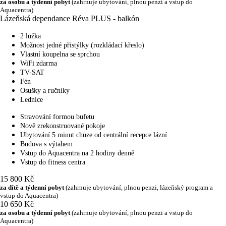
za osobu a týdenní pobyt
(zahrnuje ubytování, plnou penzi a vstup do
Aquacentra)
Lázeňská dependance Réva PLUS - balkón
2 lůžka
Možnost jedné přistýlky (rozkládací křeslo)
Vlastní koupelna se sprchou
WiFi zdarma
TV-SAT
Fén
Osušky a ručníky
Lednice
Stravování formou bufetu
Nově zrekonstruované pokoje
Ubytování 5 minut chůze od centrální recepce lázní
Budova s výtahem
Vstup do Aquacentra na 2 hodiny denně
Vstup do fitness centra
15 800 Kč
za dítě a týdenní pobyt
(zahrnuje ubytování, plnou penzi, lázeňský program a
vstup do Aquacentra)
10 650 Kč
za osobu a týdenní pobyt
(zahrnuje ubytování, plnou penzi a vstup do
Aquacentra)