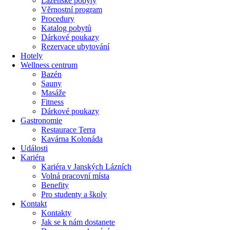
Lázeňské pobyty
Věrnostní program
Procedury
Katalog pobytů
Dárkové poukazy​
Rezervace ubytování
Hotely
Wellness centrum
Bazén
Sauny
Masáže
Fitness
Dárkové poukazy​
Gastronomie
Restaurace Terra
Kavárna Kolonáda
Události
Kariéra
Kariéra v Janských Lázních
Volná pracovní místa
Benefity
Pro studenty a školy
Kontakt
Kontakty
Jak se k nám dostanete