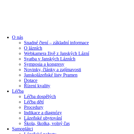
content
O nás
Snadné čtení – základní informace
O lázních
Webkamera živě z Janských Lázní
Svatba v Janských Lázních
Symposia a kongresy
Novinky, články a zajímavosti
Janskolázeňské listy Pramen
Dotace
Řízení kvality
Léčba
Léčba dospělých
Léčba dětí
Procedury
Indikace a diagnózy
Lázeňské ubytování
Škola, školka, volný čas
Samoplátci