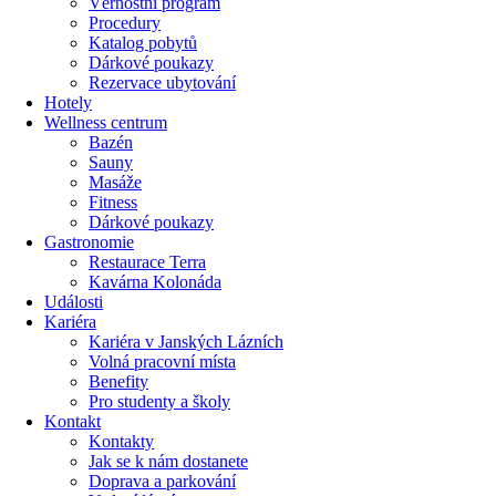
Věrnostní program
Procedury
Katalog pobytů
Dárkové poukazy​
Rezervace ubytování
Hotely
Wellness centrum
Bazén
Sauny
Masáže
Fitness
Dárkové poukazy​
Gastronomie
Restaurace Terra
Kavárna Kolonáda
Události
Kariéra
Kariéra v Janských Lázních
Volná pracovní místa
Benefity
Pro studenty a školy
Kontakt
Kontakty
Jak se k nám dostanete
Doprava a parkování