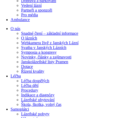
Doprava a parkování
Vedení lázní
Partneři a sponzoři
Pro média
Ambulance
O nás
Snadné čtení – základní informace
O lázních
Webkamera živě z Janských Lázní
Svatba v Janských Lázních
Symposia a kongresy
Novinky, články a zajímavosti
Janskolázeňské listy Pramen
Dotace
Řízení kvality
Léčba
Léčba dospělých
Léčba dětí
Procedury
Indikace a diagnózy
Lázeňské ubytování
Škola, školka, volný čas
Samoplátci
Lázeňské pobyty