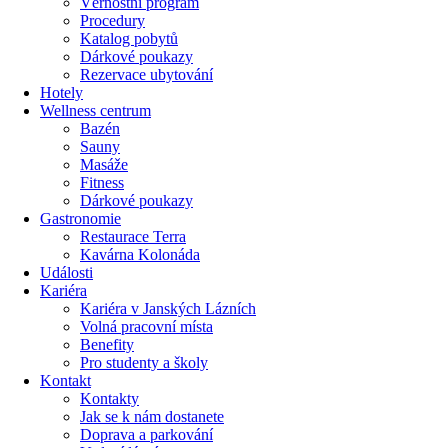
Věrnostní program
Procedury
Katalog pobytů
Dárkové poukazy​
Rezervace ubytování
Hotely
Wellness centrum
Bazén
Sauny
Masáže
Fitness
Dárkové poukazy​
Gastronomie
Restaurace Terra
Kavárna Kolonáda
Události
Kariéra
Kariéra v Janských Lázních
Volná pracovní místa
Benefity
Pro studenty a školy
Kontakt
Kontakty
Jak se k nám dostanete
Doprava a parkování