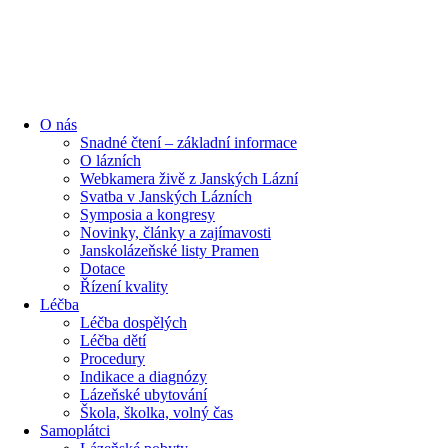
content
O nás
Snadné čtení – základní informace
O lázních
Webkamera živě z Janských Lázní
Svatba v Janských Lázních
Symposia a kongresy
Novinky, články a zajímavosti
Janskolázeňské listy Pramen
Dotace
Řízení kvality
Léčba
Léčba dospělých
Léčba dětí
Procedury
Indikace a diagnózy
Lázeňské ubytování
Škola, školka, volný čas
Samoplátci