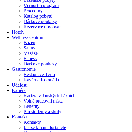
Lázeňské pobyty
Věrnostní program
Procedury
Katalog pobytů
Dárkové poukazy​
Rezervace ubytování
Hotely
Wellness centrum
Bazén
Sauny
Masáže
Fitness
Dárkové poukazy​
Gastronomie
Restaurace Terra
Kavárna Kolonáda
Události
Kariéra
Kariéra v Janských Lázních
Volná pracovní místa
Benefity
Pro studenty a školy
Kontakt
Kontakty
Jak se k nám dostanete