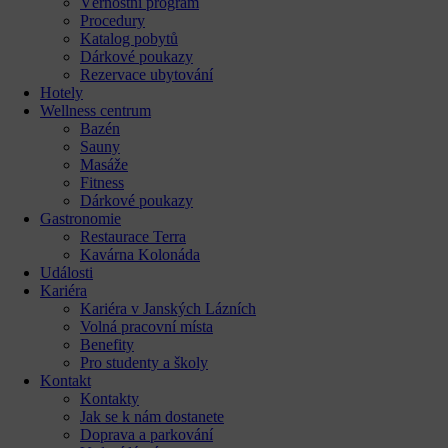
Věrnostní program
Procedury
Katalog pobytů
Dárkové poukazy​
Rezervace ubytování
Hotely
Wellness centrum
Bazén
Sauny
Masáže
Fitness
Dárkové poukazy​
Gastronomie
Restaurace Terra
Kavárna Kolonáda
Události
Kariéra
Kariéra v Janských Lázních
Volná pracovní místa
Benefity
Pro studenty a školy
Kontakt
Kontakty
Jak se k nám dostanete
Doprava a parkování