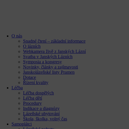
content
O nás
Snadné čtení – základní informace
O lázních
Webkamera živě z Janských Lázní
Svatba v Janských Lázních
Symposia a kongresy
Novinky, články a zajímavosti
Janskolázeňské listy Pramen
Dotace
Řízení kvality
Léčba
Léčba dospělých
Léčba dětí
Procedury
Indikace a diagnózy
Lázeňské ubytování
Škola, školka, volný čas
Samoplátci