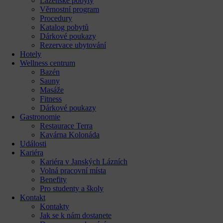
Lázeňské pobyty
Věrnostní program
Procedury
Katalog pobytů
Dárkové poukazy​
Rezervace ubytování
Hotely
Wellness centrum
Bazén
Sauny
Masáže
Fitness
Dárkové poukazy​
Gastronomie
Restaurace Terra
Kavárna Kolonáda
Události
Kariéra
Kariéra v Janských Lázních
Volná pracovní místa
Benefity
Pro studenty a školy
Kontakt
Kontakty
Jak se k nám dostanete