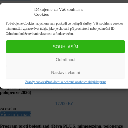
Děkujeme za Váš souhlas s
Program proti bolesti zad (Terra LOTUS, mimosezóna, polopenze
Cookies
2026)
Potřebujeme Cookies, abychom vám poskytli co nejlepší služby. Váš souhlas s cookies
19750 Kč
nám umožní zpracovávat údaje, jako je chování při procházení nebo jedinečná ID.
za osobu
Odmítnutí může ovlivnit vlastnosti a funkce webu.
Více informací
SOUHLASÍM
Program proti bolesti zad (Terra IRIS, mimosezóna, polopenze
2026)
Odmítnout
17900 Kč
za osobu
Nastavit vlastní
Více informací
Zásady cookies
Prohlášení o ochraně osobních údajů
Imprint
Program proti bolesti zad (Terra BELLIS, mimosezóna,
polopenze 2026)
17200 Kč
za osobu
Více informací
Program proti bolesti zad (Réva PLUS, mimosezóna, polopenze