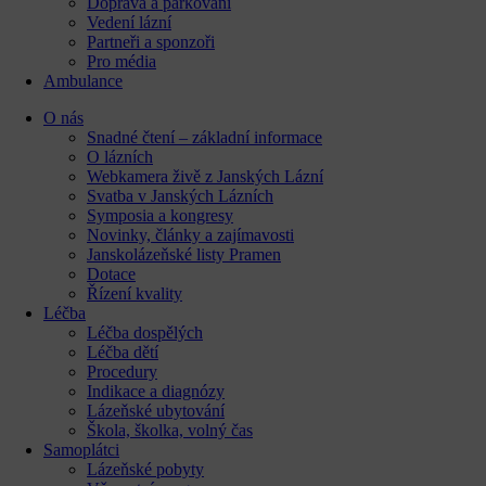
Doprava a parkování
Vedení lázní
Partneři a sponzoři
Pro média
Ambulance
O nás
Snadné čtení – základní informace
O lázních
Webkamera živě z Janských Lázní
Svatba v Janských Lázních
Symposia a kongresy
Novinky, články a zajímavosti
Janskolázeňské listy Pramen
Dotace
Řízení kvality
Léčba
Léčba dospělých
Léčba dětí
Procedury
Indikace a diagnózy
Lázeňské ubytování
Škola, školka, volný čas
Samoplátci
Lázeňské pobyty