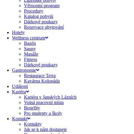
Lázeňské pobyty
Věrnostní program
Procedury
Katalog pobytů
Dárkové poukazy​
Rezervace ubytování
Hotely
Wellness centrum
Bazén
Sauny
Masáže
Fitness
Dárkové poukazy​
Gastronomie
Restaurace Terra
Kavárna Kolonáda
Události
Kariéra
Kariéra v Janských Lázních
Volná pracovní místa
Benefity
Pro studenty a školy
Kontakt
Kontakty
Jak se k nám dostanete