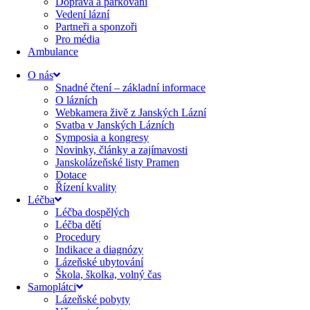
Doprava a parkování
Vedení lázní
Partneři a sponzoři
Pro média
Ambulance
O nás
Snadné čtení – základní informace
O lázních
Webkamera živě z Janských Lázní
Svatba v Janských Lázních
Symposia a kongresy
Novinky, články a zajímavosti
Janskolázeňské listy Pramen
Dotace
Řízení kvality
Léčba
Léčba dospělých
Léčba dětí
Procedury
Indikace a diagnózy
Lázeňské ubytování
Škola, školka, volný čas
Samoplátci
Lázeňské pobyty