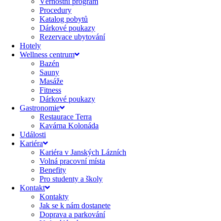
Věrnostní program
Procedury
Katalog pobytů
Dárkové poukazy​
Rezervace ubytování
Hotely
Wellness centrum
Bazén
Sauny
Masáže
Fitness
Dárkové poukazy​
Gastronomie
Restaurace Terra
Kavárna Kolonáda
Události
Kariéra
Kariéra v Janských Lázních
Volná pracovní místa
Benefity
Pro studenty a školy
Kontakt
Kontakty
Jak se k nám dostanete
Doprava a parkování