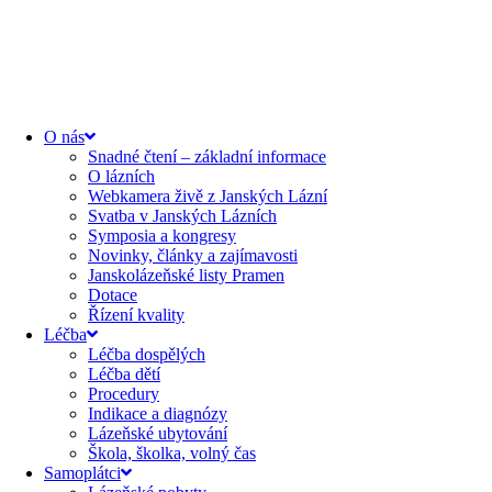
content
O nás
Snadné čtení – základní informace
O lázních
Webkamera živě z Janských Lázní
Svatba v Janských Lázních
Symposia a kongresy
Novinky, články a zajímavosti
Janskolázeňské listy Pramen
Dotace
Řízení kvality
Léčba
Léčba dospělých
Léčba dětí
Procedury
Indikace a diagnózy
Lázeňské ubytování
Škola, školka, volný čas
Samoplátci