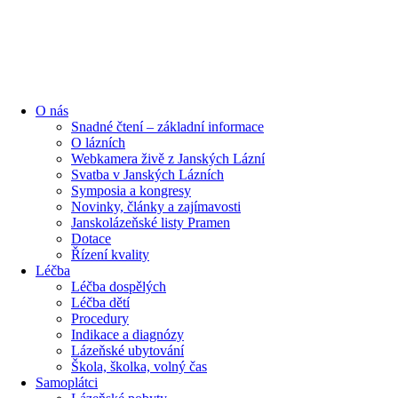
content
O nás
Snadné čtení – základní informace
O lázních
Webkamera živě z Janských Lázní
Svatba v Janských Lázních
Symposia a kongresy
Novinky, články a zajímavosti
Janskolázeňské listy Pramen
Dotace
Řízení kvality
Léčba
Léčba dospělých
Léčba dětí
Procedury
Indikace a diagnózy
Lázeňské ubytování
Škola, školka, volný čas
Samoplátci