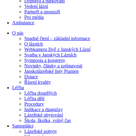
Doprava a parkování
Vedení lázní
Partneři a sponzoři
Pro média
Ambulance
O nás
Snadné čtení – základní informace
O lázních
Webkamera živě z Janských Lázní
Svatba v Janských Lázních
Symposia a kongresy
Novinky, články a zajímavosti
Janskolázeňské listy Pramen
Dotace
Řízení kvality
Léčba
Léčba dospělých
Léčba dětí
Procedury
Indikace a diagnózy
Lázeňské ubytování
Škola, školka, volný čas
Samoplátci
Lázeňské pobyty