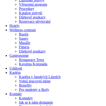
Lázeňské pobyty
Věrnostní program
Procedury
Katalog pobytů
Dárkové poukazy​
Rezervace ubytování
Hotely
Wellness centrum
Bazén
Sauny
Masáže
Fitness
Dárkové poukazy​
Gastronomie
Restaurace Terra
Kavárna Kolonáda
Události
Kariéra
Kariéra v Janských Lázních
Volná pracovní místa
Benefity
Pro studenty a školy
Kontakt
Kontakty
Jak se k nám dostanete