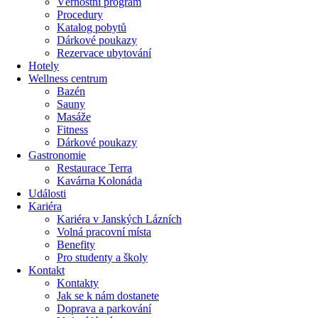
Věrnostní program
Procedury
Katalog pobytů
Dárkové poukazy​
Rezervace ubytování
Hotely
Wellness centrum
Bazén
Sauny
Masáže
Fitness
Dárkové poukazy​
Gastronomie
Restaurace Terra
Kavárna Kolonáda
Události
Kariéra
Kariéra v Janských Lázních
Volná pracovní místa
Benefity
Pro studenty a školy
Kontakt
Kontakty
Jak se k nám dostanete
Doprava a parkování