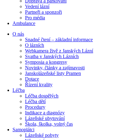
Doprava a parkování
Vedení lázní
Partneři a sponzoři
Pro média
Ambulance
O nás
Snadné čtení – základní informace
O lázních
Webkamera živě z Janských Lázní
Svatba v Janských Lázních
Symposia a kongresy
Novinky, články a zajímavosti
Janskolázeňské listy Pramen
Dotace
Řízení kvality
Léčba
Léčba dospělých
Léčba dětí
Procedury
Indikace a diagnózy
Lázeňské ubytování
Škola, školka, volný čas
Samoplátci
Lázeňské pobyty