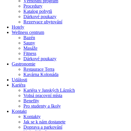
Věrnostní program
Procedury
Katalog pobytů
Dárkové poukazy​
Rezervace ubytování
Hotely
Wellness centrum
Bazén
Sauny
Masáže
Fitness
Dárkové poukazy​
Gastronomie
Restaurace Terra
Kavárna Kolonáda
Události
Kariéra
Kariéra v Janských Lázních
Volná pracovní místa
Benefity
Pro studenty a školy
Kontakt
Kontakty
Jak se k nám dostanete
Doprava a parkování