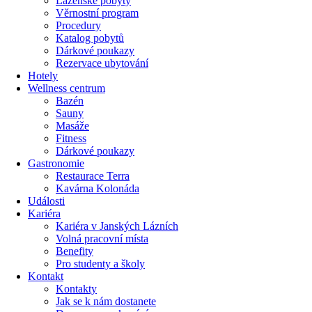
Lázeňské pobyty
Věrnostní program
Procedury
Katalog pobytů
Dárkové poukazy​
Rezervace ubytování
Hotely
Wellness centrum
Bazén
Sauny
Masáže
Fitness
Dárkové poukazy​
Gastronomie
Restaurace Terra
Kavárna Kolonáda
Události
Kariéra
Kariéra v Janských Lázních
Volná pracovní místa
Benefity
Pro studenty a školy
Kontakt
Kontakty
Jak se k nám dostanete