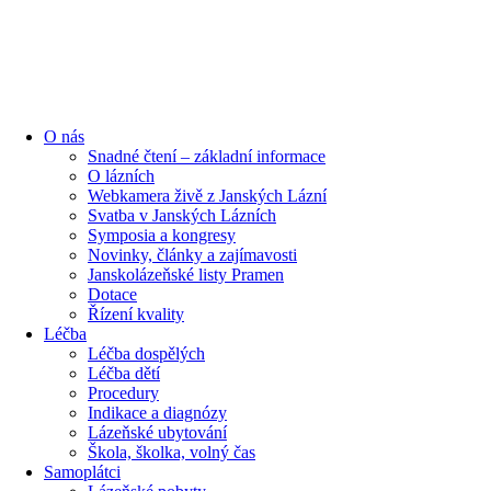
content
O nás
Snadné čtení – základní informace
O lázních
Webkamera živě z Janských Lázní
Svatba v Janských Lázních
Symposia a kongresy
Novinky, články a zajímavosti
Janskolázeňské listy Pramen
Dotace
Řízení kvality
Léčba
Léčba dospělých
Léčba dětí
Procedury
Indikace a diagnózy
Lázeňské ubytování
Škola, školka, volný čas
Samoplátci