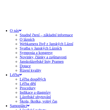
content
O nás
Snadné čtení – základní informace
O lázních
Webkamera živě z Janských Lázní
Svatba v Janských Lázních
Symposia a kongresy
Novinky, články a zajímavosti
Janskolázeňské listy Pramen
Dotace
Řízení kvality
Léčba
Léčba dospělých
Léčba dětí
Procedury
Indikace a diagnózy
Lázeňské ubytování
Škola, školka, volný čas
Samoplátci