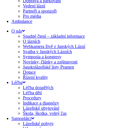
Doprava a parkování
Vedení lázní
Partneři a sponzoři
Pro média
Ambulance
O nás
Snadné čtení – základní informace
O lázních
Webkamera živě z Janských Lázní
Svatba v Janských Lázních
Symposia a kongresy
Novinky, články a zajímavosti
Janskolázeňské listy Pramen
Dotace
Řízení kvality
Léčba
Léčba dospělých
Léčba dětí
Procedury
Indikace a diagnózy
Lázeňské ubytování
Škola, školka, volný čas
Samoplátci
Lázeňské pobyty