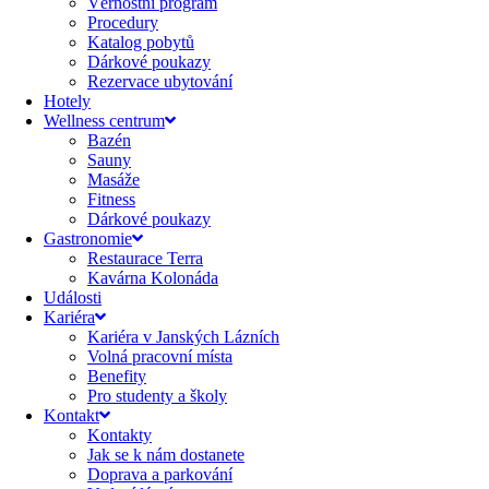
Věrnostní program
Procedury
Katalog pobytů
Dárkové poukazy​
Rezervace ubytování
Hotely
Wellness centrum
Bazén
Sauny
Masáže
Fitness
Dárkové poukazy​
Gastronomie
Restaurace Terra
Kavárna Kolonáda
Události
Kariéra
Kariéra v Janských Lázních
Volná pracovní místa
Benefity
Pro studenty a školy
Kontakt
Kontakty
Jak se k nám dostanete
Doprava a parkování