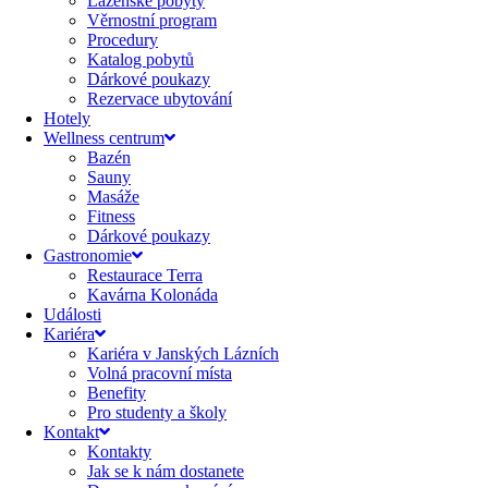
Lázeňské pobyty
Věrnostní program
Procedury
Katalog pobytů
Dárkové poukazy​
Rezervace ubytování
Hotely
Wellness centrum
Bazén
Sauny
Masáže
Fitness
Dárkové poukazy​
Gastronomie
Restaurace Terra
Kavárna Kolonáda
Události
Kariéra
Kariéra v Janských Lázních
Volná pracovní místa
Benefity
Pro studenty a školy
Kontakt
Kontakty
Jak se k nám dostanete