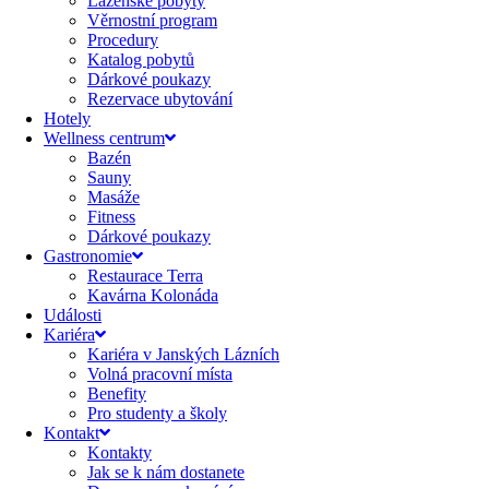
Lázeňské pobyty
Věrnostní program
Procedury
Katalog pobytů
Dárkové poukazy​
Rezervace ubytování
Hotely
Wellness centrum
Bazén
Sauny
Masáže
Fitness
Dárkové poukazy​
Gastronomie
Restaurace Terra
Kavárna Kolonáda
Události
Kariéra
Kariéra v Janských Lázních
Volná pracovní místa
Benefity
Pro studenty a školy
Kontakt
Kontakty
Jak se k nám dostanete