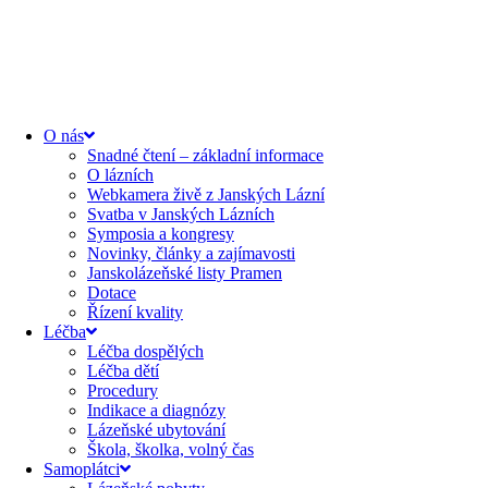
content
O nás
Snadné čtení – základní informace
O lázních
Webkamera živě z Janských Lázní
Svatba v Janských Lázních
Symposia a kongresy
Novinky, články a zajímavosti
Janskolázeňské listy Pramen
Dotace
Řízení kvality
Léčba
Léčba dospělých
Léčba dětí
Procedury
Indikace a diagnózy
Lázeňské ubytování
Škola, školka, volný čas
Samoplátci