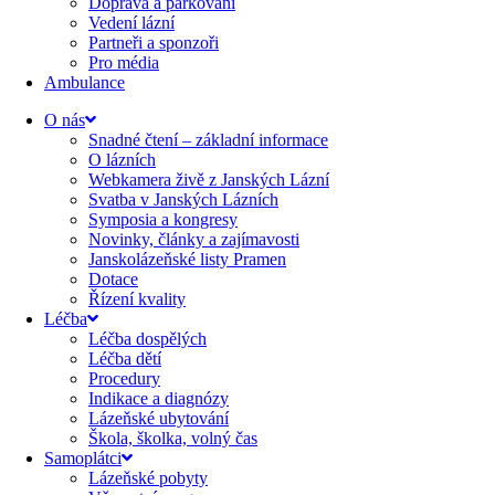
Doprava a parkování
Vedení lázní
Partneři a sponzoři
Pro média
Ambulance
O nás
Snadné čtení – základní informace
O lázních
Webkamera živě z Janských Lázní
Svatba v Janských Lázních
Symposia a kongresy
Novinky, články a zajímavosti
Janskolázeňské listy Pramen
Dotace
Řízení kvality
Léčba
Léčba dospělých
Léčba dětí
Procedury
Indikace a diagnózy
Lázeňské ubytování
Škola, školka, volný čas
Samoplátci
Lázeňské pobyty