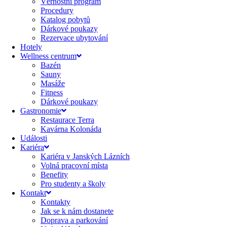
Věrnostní program
Procedury
Katalog pobytů
Dárkové poukazy​
Rezervace ubytování
Hotely
Wellness centrum
Bazén
Sauny
Masáže
Fitness
Dárkové poukazy​
Gastronomie
Restaurace Terra
Kavárna Kolonáda
Události
Kariéra
Kariéra v Janských Lázních
Volná pracovní místa
Benefity
Pro studenty a školy
Kontakt
Kontakty
Jak se k nám dostanete
Doprava a parkování