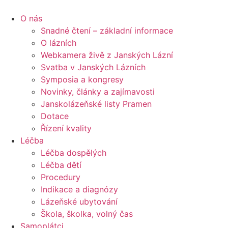
content
O nás
Snadné čtení – základní informace
O lázních
Webkamera živě z Janských Lázní
Svatba v Janských Lázních
Symposia a kongresy
Novinky, články a zajímavosti
Janskolázeňské listy Pramen
Dotace
Řízení kvality
Léčba
Léčba dospělých
Léčba dětí
Procedury
Indikace a diagnózy
Lázeňské ubytování
Škola, školka, volný čas
Samoplátci