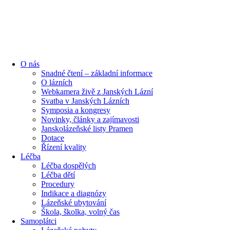
content
O nás
Snadné čtení – základní informace
O lázních
Webkamera živě z Janských Lázní
Svatba v Janských Lázních
Symposia a kongresy
Novinky, články a zajímavosti
Janskolázeňské listy Pramen
Dotace
Řízení kvality
Léčba
Léčba dospělých
Léčba dětí
Procedury
Indikace a diagnózy
Lázeňské ubytování
Škola, školka, volný čas
Samoplátci