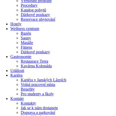
Věrnostní program
Procedury
Katalog pobytů
Dárkové poukazy​
Rezervace ubytování
Hotely
Wellness centrum
Bazén
Sauny
Masáže
Fitness
Dárkové poukazy​
Gastronomie
Restaurace Terra
Kavárna Kolonáda
Události
Kariéra
Kariéra v Janských Lázních
Volná pracovní místa
Benefity
Pro studenty a školy
Kontakt
Kontakty
Jak se k nám dostanete
Doprava a parkování