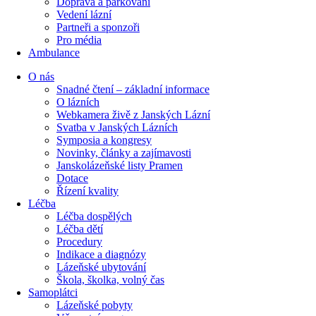
Doprava a parkování
Vedení lázní
Partneři a sponzoři
Pro média
Ambulance
O nás
Snadné čtení – základní informace
O lázních
Webkamera živě z Janských Lázní
Svatba v Janských Lázních
Symposia a kongresy
Novinky, články a zajímavosti
Janskolázeňské listy Pramen
Dotace
Řízení kvality
Léčba
Léčba dospělých
Léčba dětí
Procedury
Indikace a diagnózy
Lázeňské ubytování
Škola, školka, volný čas
Samoplátci
Lázeňské pobyty