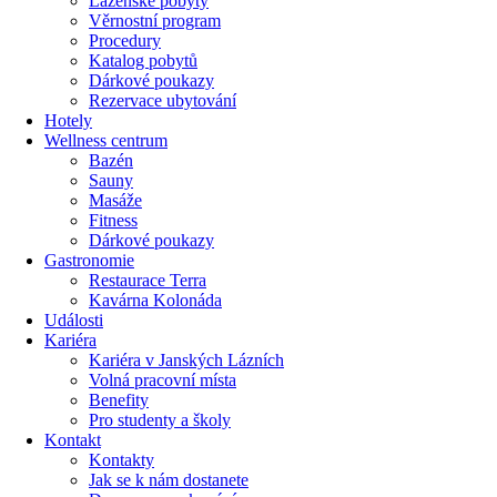
Lázeňské pobyty
Věrnostní program
Procedury
Katalog pobytů
Dárkové poukazy​
Rezervace ubytování
Hotely
Wellness centrum
Bazén
Sauny
Masáže
Fitness
Dárkové poukazy​
Gastronomie
Restaurace Terra
Kavárna Kolonáda
Události
Kariéra
Kariéra v Janských Lázních
Volná pracovní místa
Benefity
Pro studenty a školy
Kontakt
Kontakty
Jak se k nám dostanete