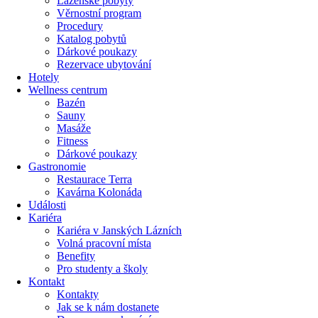
Lázeňské pobyty
Věrnostní program
Procedury
Katalog pobytů
Dárkové poukazy​
Rezervace ubytování
Hotely
Wellness centrum
Bazén
Sauny
Masáže
Fitness
Dárkové poukazy​
Gastronomie
Restaurace Terra
Kavárna Kolonáda
Události
Kariéra
Kariéra v Janských Lázních
Volná pracovní místa
Benefity
Pro studenty a školy
Kontakt
Kontakty
Jak se k nám dostanete