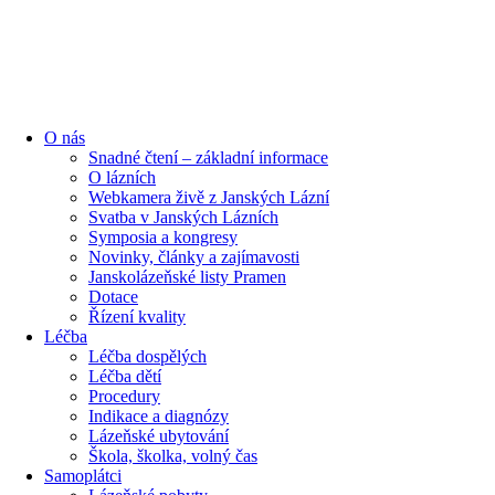
content
O nás
Snadné čtení – základní informace
O lázních
Webkamera živě z Janských Lázní
Svatba v Janských Lázních
Symposia a kongresy
Novinky, články a zajímavosti
Janskolázeňské listy Pramen
Dotace
Řízení kvality
Léčba
Léčba dospělých
Léčba dětí
Procedury
Indikace a diagnózy
Lázeňské ubytování
Škola, školka, volný čas
Samoplátci