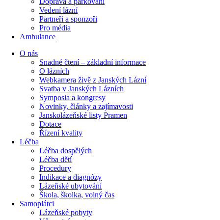
Doprava a parkování
Vedení lázní
Partneři a sponzoři
Pro média
Ambulance
O nás
Snadné čtení – základní informace
O lázních
Webkamera živě z Janských Lázní
Svatba v Janských Lázních
Symposia a kongresy
Novinky, články a zajímavosti
Janskolázeňské listy Pramen
Dotace
Řízení kvality
Léčba
Léčba dospělých
Léčba dětí
Procedury
Indikace a diagnózy
Lázeňské ubytování
Škola, školka, volný čas
Samoplátci
Lázeňské pobyty