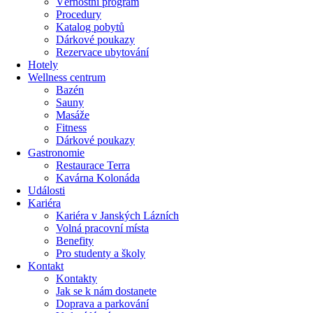
Věrnostní program
Procedury
Katalog pobytů
Dárkové poukazy​
Rezervace ubytování
Hotely
Wellness centrum
Bazén
Sauny
Masáže
Fitness
Dárkové poukazy​
Gastronomie
Restaurace Terra
Kavárna Kolonáda
Události
Kariéra
Kariéra v Janských Lázních
Volná pracovní místa
Benefity
Pro studenty a školy
Kontakt
Kontakty
Jak se k nám dostanete
Doprava a parkování