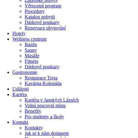
Lázeňské pobyty
Věrnostní program
Procedury
Katalog pobytů
Dárkové poukazy​
Rezervace ubytování
Hotely
Wellness centrum
Bazén
Sauny
Masáže
Fitness
Dárkové poukazy​
Gastronomie
Restaurace Terra
Kavárna Kolonáda
Události
Kariéra
Kariéra v Janských Lázních
Volná pracovní místa
Benefity
Pro studenty a školy
Kontakt
Kontakty
Jak se k nám dostanete