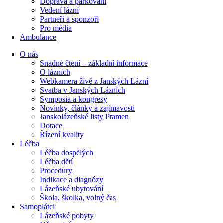
Doprava a parkování
Vedení lázní
Partneři a sponzoři
Pro média
Ambulance
O nás
Snadné čtení – základní informace
O lázních
Webkamera živě z Janských Lázní
Svatba v Janských Lázních
Symposia a kongresy
Novinky, články a zajímavosti
Janskolázeňské listy Pramen
Dotace
Řízení kvality
Léčba
Léčba dospělých
Léčba dětí
Procedury
Indikace a diagnózy
Lázeňské ubytování
Škola, školka, volný čas
Samoplátci
Lázeňské pobyty