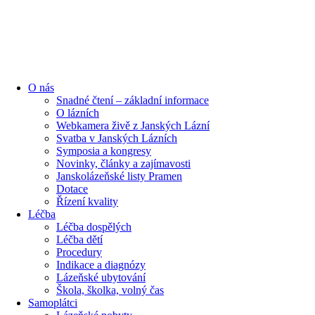
content
O nás
Snadné čtení – základní informace
O lázních
Webkamera živě z Janských Lázní
Svatba v Janských Lázních
Symposia a kongresy
Novinky, články a zajímavosti
Janskolázeňské listy Pramen
Dotace
Řízení kvality
Léčba
Léčba dospělých
Léčba dětí
Procedury
Indikace a diagnózy
Lázeňské ubytování
Škola, školka, volný čas
Samoplátci