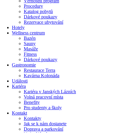
Věrnostní program
Procedury
Katalog pobytů
Dárkové poukazy​
Rezervace ubytování
Hotely
Wellness centrum
Bazén
Sauny
Masáže
Fitness
Dárkové poukazy​
Gastronomie
Restaurace Terra
Kavárna Kolonáda
Události
Kariéra
Kariéra v Janských Lázních
Volná pracovní místa
Benefity
Pro studenty a školy
Kontakt
Kontakty
Jak se k nám dostanete
Doprava a parkování