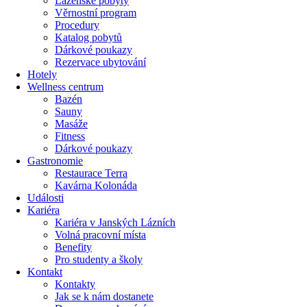
Lázeňské pobyty
Věrnostní program
Procedury
Katalog pobytů
Dárkové poukazy​
Rezervace ubytování
Hotely
Wellness centrum
Bazén
Sauny
Masáže
Fitness
Dárkové poukazy​
Gastronomie
Restaurace Terra
Kavárna Kolonáda
Události
Kariéra
Kariéra v Janských Lázních
Volná pracovní místa
Benefity
Pro studenty a školy
Kontakt
Kontakty
Jak se k nám dostanete