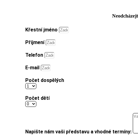
Neodcházejt
Křestní jméno
Příjmení
Telefon
E-mail
Počet dospělých
Počet dětí
Napište nám vaši představu a vhodné termíny: