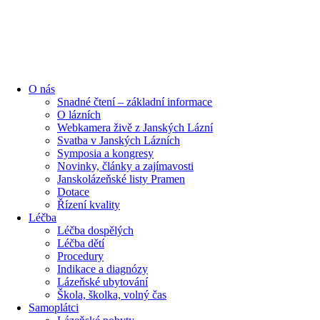
content
O nás
Snadné čtení – základní informace
O lázních
Webkamera živě z Janských Lázní
Svatba v Janských Lázních
Symposia a kongresy
Novinky, články a zajímavosti
Janskolázeňské listy Pramen
Dotace
Řízení kvality
Léčba
Léčba dospělých
Léčba dětí
Procedury
Indikace a diagnózy
Lázeňské ubytování
Škola, školka, volný čas
Samoplátci