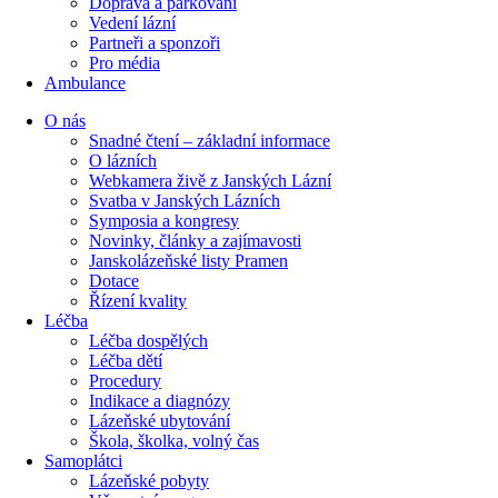
Doprava a parkování
Vedení lázní
Partneři a sponzoři
Pro média
Ambulance
O nás
Snadné čtení – základní informace
O lázních
Webkamera živě z Janských Lázní
Svatba v Janských Lázních
Symposia a kongresy
Novinky, články a zajímavosti
Janskolázeňské listy Pramen
Dotace
Řízení kvality
Léčba
Léčba dospělých
Léčba dětí
Procedury
Indikace a diagnózy
Lázeňské ubytování
Škola, školka, volný čas
Samoplátci
Lázeňské pobyty