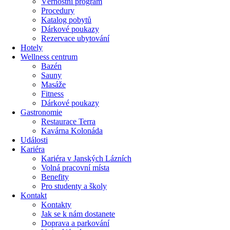
Věrnostní program
Procedury
Katalog pobytů
Dárkové poukazy​
Rezervace ubytování
Hotely
Wellness centrum
Bazén
Sauny
Masáže
Fitness
Dárkové poukazy​
Gastronomie
Restaurace Terra
Kavárna Kolonáda
Události
Kariéra
Kariéra v Janských Lázních
Volná pracovní místa
Benefity
Pro studenty a školy
Kontakt
Kontakty
Jak se k nám dostanete
Doprava a parkování