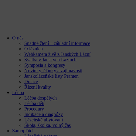
content
O nás
Snadné čtení – základní informace
O lázních
Webkamera živě z Janských Lázní
Svatba v Janských Lázních
Symposia a kongresy
Novinky, články a zajímavosti
Janskolázeňské listy Pramen
Dotace
Řízení kvality
Léčba
Léčba dospělých
Léčba dětí
Procedury
Indikace a diagnózy
Lázeňské ubytování
Škola, školka, volný čas
Samoplátci