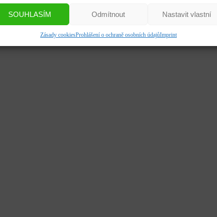
SOUHLASÍM
Odmítnout
Nastavit vlastní
Zásady cookies
Prohlášení o ochraně osobních údajů
Imprint