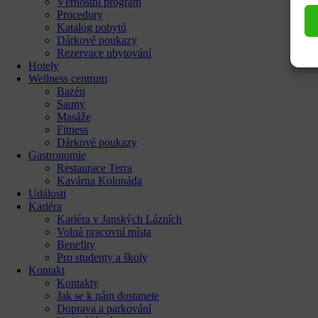
Věrnostní program
Procedury
Katalog pobytů
Dárkové poukazy​
Rezervace ubytování
Hotely
Wellness centrum
Bazén
Sauny
Masáže
Fitness
Dárkové poukazy​
Gastronomie
Restaurace Terra
Kavárna Kolonáda
Události
Kariéra
Kariéra v Janských Lázních
Volná pracovní místa
Benefity
Pro studenty a školy
Kontakt
Kontakty
Jak se k nám dostanete
Doprava a parkování