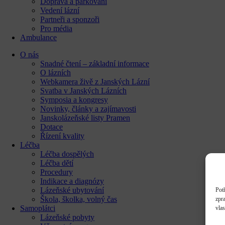
Doprava a parkování
Vedení lázní
Partneři a sponzoři
Pro média
Ambulance
O nás
Snadné čtení – základní informace
O lázních
Webkamera živě z Janských Lázní
Svatba v Janských Lázních
Symposia a kongresy
Novinky, články a zajímavosti
Janskolázeňské listy Pramen
Dotace
Řízení kvality
Léčba
Léčba dospělých
Léčba dětí
Procedury
Indikace a diagnózy
Lázeňské ubytování
Pot
Škola, školka, volný čas
zpr
Samoplátci
vla
Lázeňské pobyty