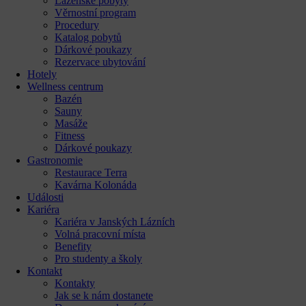
Lázeňské pobyty
Věrnostní program
Procedury
Katalog pobytů
Dárkové poukazy​
Rezervace ubytování
Hotely
Wellness centrum
Bazén
Sauny
Masáže
Fitness
Dárkové poukazy​
Gastronomie
Restaurace Terra
Kavárna Kolonáda
Události
Kariéra
Kariéra v Janských Lázních
Volná pracovní místa
Benefity
Pro studenty a školy
Kontakt
Kontakty
Jak se k nám dostanete