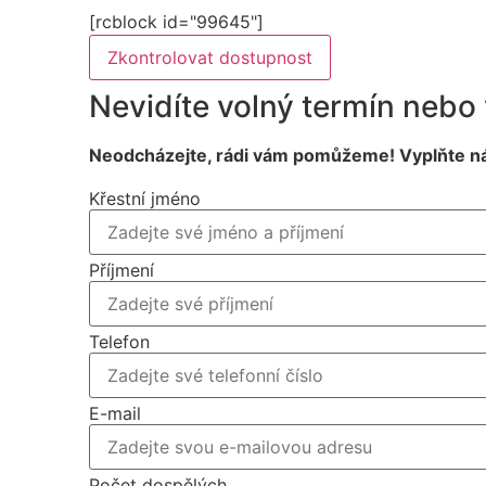
[rcblock id="99645"]
Zkontrolovat dostupnost
Nevidíte volný termín nebo
Neodcházejte, rádi vám pomůžeme! Vyplňte n
Křestní jméno
Příjmení
Telefon
E-mail
Počet dospělých