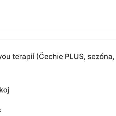
vou terapií (Čechie PLUS, sezóna
koj
s