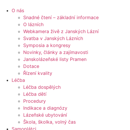
content
O nás
Snadné čtení – základní informace
O lázních
Webkamera živě z Janských Lázní
Svatba v Janských Lázních
Symposia a kongresy
Novinky, články a zajímavosti
Janskolázeňské listy Pramen
Dotace
Řízení kvality
Léčba
Léčba dospělých
Léčba dětí
Procedury
Indikace a diagnózy
Lázeňské ubytování
Škola, školka, volný čas
Samoplátci