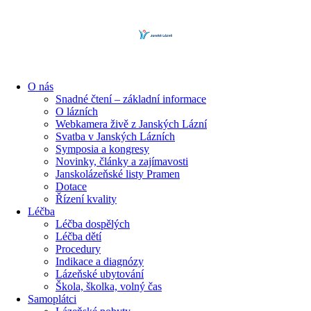
content
O nás
Snadné čtení – základní informace
O lázních
Webkamera živě z Janských Lázní
Svatba v Janských Lázních
Symposia a kongresy
Novinky, články a zajímavosti
Janskolázeňské listy Pramen
Dotace
Řízení kvality
Léčba
Léčba dospělých
Léčba dětí
Procedury
Indikace a diagnózy
Lázeňské ubytování
Škola, školka, volný čas
Samoplátci