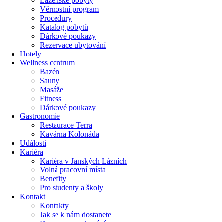
Lázeňské pobyty
Věrnostní program
Procedury
Katalog pobytů
Dárkové poukazy​
Rezervace ubytování
Hotely
Wellness centrum
Bazén
Sauny
Masáže
Fitness
Dárkové poukazy​
Gastronomie
Restaurace Terra
Kavárna Kolonáda
Události
Kariéra
Kariéra v Janských Lázních
Volná pracovní místa
Benefity
Pro studenty a školy
Kontakt
Kontakty
Jak se k nám dostanete