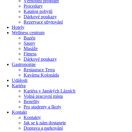
Věrnostní program
Procedury
Katalog pobytů
Dárkové poukazy​
Rezervace ubytování
Hotely
Wellness centrum
Bazén
Sauny
Masáže
Fitness
Dárkové poukazy​
Gastronomie
Restaurace Terra
Kavárna Kolonáda
Události
Kariéra
Kariéra v Janských Lázních
Volná pracovní místa
Benefity
Pro studenty a školy
Kontakt
Kontakty
Jak se k nám dostanete
Doprava a parkování