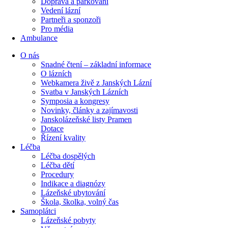
Doprava a parkování
Vedení lázní
Partneři a sponzoři
Pro média
Ambulance
O nás
Snadné čtení – základní informace
O lázních
Webkamera živě z Janských Lázní
Svatba v Janských Lázních
Symposia a kongresy
Novinky, články a zajímavosti
Janskolázeňské listy Pramen
Dotace
Řízení kvality
Léčba
Léčba dospělých
Léčba dětí
Procedury
Indikace a diagnózy
Lázeňské ubytování
Škola, školka, volný čas
Samoplátci
Lázeňské pobyty